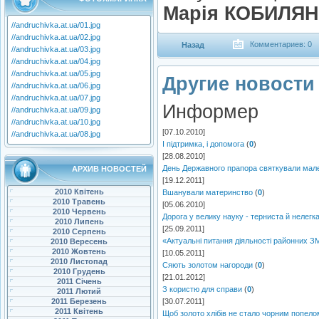
Марія КОБИЛЯН
//andruchivka.at.ua/01.jpg
//andruchivka.at.ua/02.jpg
Комментариев: 0
Назад
//andruchivka.at.ua/03.jpg
//andruchivka.at.ua/04.jpg
//andruchivka.at.ua/05.jpg
Другие новости 
//andruchivka.at.ua/06.jpg
//andruchivka.at.ua/07.jpg
Информер
//andruchivka.at.ua/09.jpg
//andruchivka.at.ua/10.jpg
[07.10.2010]
//andruchivka.at.ua/08.jpg
І підтримка, і допомога
(
0
)
[28.08.2010]
День Державного прапора святкували мален
АРХИВ НОВОСТЕЙ
[19.12.2011]
2010 Квітень
Вшанували материнство
(
0
)
2010 Травень
[05.06.2010]
2010 Червень
Дорога у велику науку - терниста й нелегк
2010 Липень
[25.09.2011]
2010 Серпень
«Актуальні питання діяльності районних ЗМ
2010 Вересень
2010 Жовтень
[10.05.2011]
2010 Листопад
Сяють золотом нагороди
(
0
)
2010 Грудень
[21.01.2012]
2011 Січень
З користю для справи
(
0
)
2011 Лютий
2011 Березень
[30.07.2011]
2011 Квітень
Щоб золото хлібів не стало чорним попело