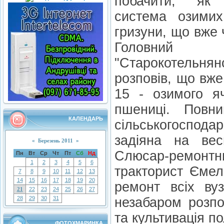
побачити, як 
система озими
гризуни, що вже 
Головний
"Старокотельня
розповів, що вже
15 - озимого я
пшениці. Повн
КАЛЕНДАРЬ
сільськогоспода
задіяна на вес
«
Березень 2011
»
Слюсар-ремонт
Пн
Вт
Ср
Чт
Пт
Сб
Нд
1
2
3
4
5
6
тракторист Ємел
7
8
9
10
11
12
13
14
15
16
17
18
19
20
ремонт всіх вуз
21
22
23
24
25
26
27
28
29
30
31
незабаром розпо
та культивація по
ФОТОХМАРИНКА