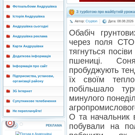
Фотоальбоми Андрушівка
З турботою про майбутній урож
Історія Андрушівка
Автор:
Crypton
Дата: 08.08.2026
Андрушівка сьогодні
Обабіч грунтови
Андрушівка реклама
через поля СТОВ
Карти Андрушівки
тягнуться посіви
Додаткова інформація
пшениці. Сон
Інформація про сайт
пробуджують тенд
Підприємства, установи,
їх своїм тепл
організації району
побільшало тур
3G Інтернет
минулого понеді
Супутникове телебачення
агропромисловог
Не переплачуйте!
О та начальник 
побували на по
РЕКЛАМА