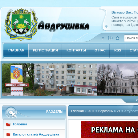
Вітаємо Вас, Гі
Сайт мешканців м
можете знайти ц
походів, так і дл
ГЛАВНАЯ
РЕГИСТРАЦИЯ
КОНТАКТЫ
О НАС
RSS
СТА
Главная
»
2011
»
Березень
»
21
» З турбот
РAЗДЕЛЫ
Головна
Каталог статей Андрушівка