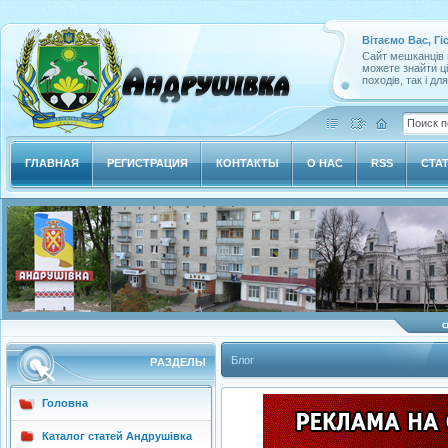
Вітаємо Вас, Гі
Сайт мешканців м
можете знайти ц
походів, так і дл
ГЛАВНАЯ
РЕГИСТРАЦИЯ
КОНТАКТЫ
О НАС
RSS
СТА
Блог
РAЗДЕЛЫ
Головна
Каталог статей Андрушівка