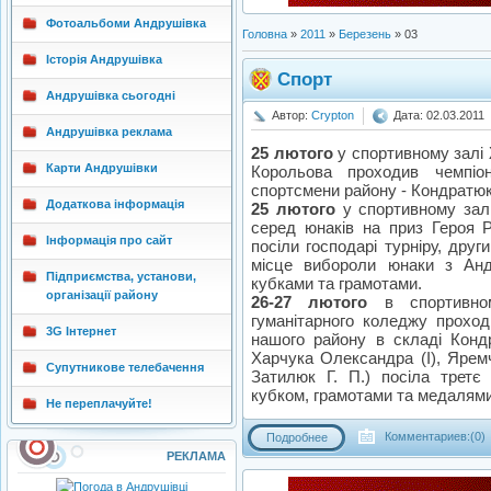
Фотоальбоми Андрушівка
Головна
»
2011
»
Березень
»
03
Історія Андрушівка
Спорт
Андрушівка сьогодні
Автор:
Crypton
Дата: 02.03.2011
Андрушівка реклама
25 лютого
у спортивному залі Ж
Карти Андрушівки
Корольова проходив чемпіо
спортсмени району - Кондратюк 
Додаткова інформація
25 лютого
у спортивному залі 
серед юнаків на приз Героя 
Інформація про сайт
посіли господарі турніру, друг
місце вибороли юнаки з Андр
Підприємства, установи,
кубками та грамотами.
організації району
26-27 лютого
в спортивно
гуманітарного коледжу проход
3G Інтернет
нашого району в складі Кондра
Харчука Олександра (І), Яремчу
Супутникове телебачення
Затилюк Г. П.) посіла третє
кубком, грамотами та медалями
Не переплачуйте!
Комментариев:(0)
Подробнее
РЕКЛАМА