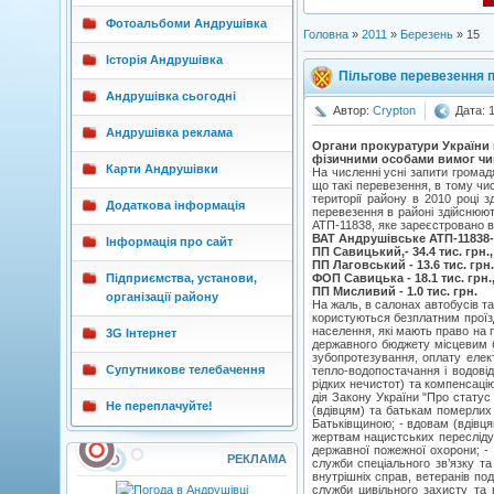
Фотоальбоми Андрушівка
Головна
»
2011
»
Березень
»
15
Історія Андрушівка
Пільгове перевезення 
Андрушівка сьогодні
Автор:
Crypton
Дата: 
Андрушівка реклама
Органи прокуратури України
фізичними особами вимог чи
Карти Андрушівки
На численні усні запити грома
що такі перевезення, в тому чис
території району в 2010 році
Додаткова інформація
перевезення в районі здійснюю
АТП-11838, яке зареєстровано в
ВАТ Андрушівське АТП-11838-44
Інформація про сайт
ПП Савицький,- 34.4 тис. грн.,
ПП Лаговський - 13.6 тис. грн.
Підприємства, установи,
ФОП Савицька - 18.1 тис. грн.
ПП Мисливий - 1.0 тис. грн.
організації району
На жаль, в салонах автобусів та
користуються безплатним проїзд
населення, які мають право на п
3G Інтернет
державного бюджету місцевим бю
зубопротезування, оплату елект
Супутникове телебачення
тепло-водопостачання і водовід
рідких нечистот) та компенсаці
дія Закону України "Про статус 
Не переплачуйте!
(вдівцям) та батькам померлих 
Батьківщиною; - вдовам (вдівця
жертвам нацистських переслідув
державної пожежної охорони; -
РЕКЛАМА
служби спеціального зв’язку та
внутрішніх справ, ветеранів под
служби цивільного захисту та 