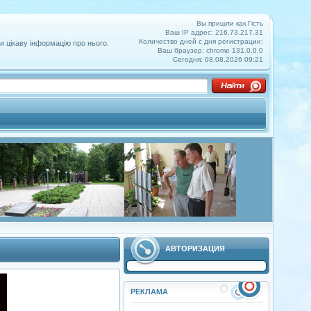
Вы пришли как Гість
Ваш IP адрес: 216.73.217.31
Количество дней с дня регистрации:
и цікаву інформацію про нього.
Ваш браузер: chrome 131.0.0.0
Сегодня: 08.08.2026 09:21
АВТОРИЗАЦИЯ
РЕКЛАМА