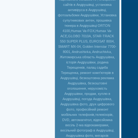
сайтів в Андрушівці, установка
антивіруса в Андрушівці,
фотоальбоми Андрушівки, Установка
супутникових антен, прошивка
тюнера в Андрушівці ORTON
4100,Humax Va-FOX,Нumax Va-
ACE,GLOBO 7010A, STAR-TRACK
550 SUPER PLUS, EUROSAT 8004,
SMART MX-04, Golden Interstar 7700-
8001, Andrushivka, Andruchivka,
Житомирська область Андрушівка,
історія Андрушівки, родина
Терещенків, палац садиба
Терещенка, ремонт комп'ютерів в
Андрушівці, безкоштовна реклама
Андрушівка, безкоштовні
оголошення, нерухомість
Андрушівки, продам, куплю в
Андрушівці, погода Андрушівка,
Андрушівка фото, друк цифрового
фото, професійний ремонт
мобільних телефонів,телевізорів,
DVD, автомагнітол, відеозйомка
весіль 2-ма відеокамерами,
весільний фотограф в Андрушівці,
Андрушівка фото, мегархів