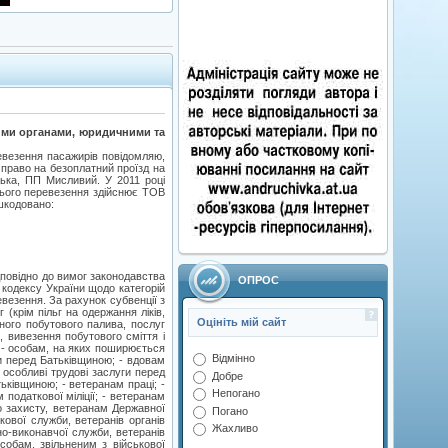
ими органами, юридичними та
евезення пасажирів повідомляю,
 право на безоплатний проїзд на
ька, ПП Мисливий. У 2011 році
нього перевезення здійснює TOB
шкодовано:
дповідно до вимог законодавства
ОПРОС
 кодексу України щодо категорій
евезення. За рахунок субвенції з
(крім пільг на одержання ліків,
Оцініть мій сайт
чного побутового палива, послуг
, вивезення побутового сміття і
; - особам, на яких поширюється
Відмінно
уги перед Батьківщиною; - вдовам
 особливі трудові заслуги перед
Добре
ьківщиною; - ветеранам праці; -
Непогано
податкової міліції; - ветеранам
о захисту, ветеранам Державної
Погано
кової служби, ветеранів органів
Жахливо
но-виконавчої служби, ветеранів
собам, звільненим з військової