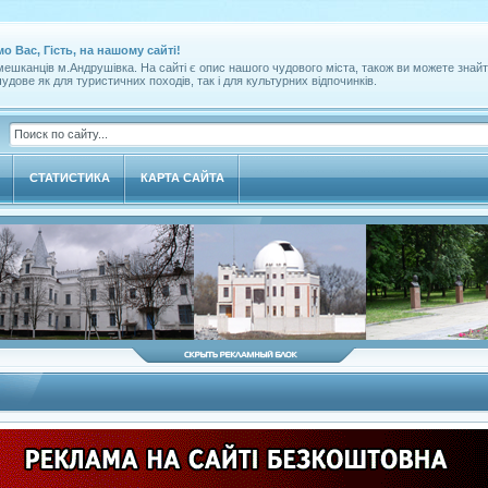
мо Вас, Гість, на нашому сайті!
ешканців м.Андрушівка. На сайті є опис нашого чудового міста, також ви можете знайт
удове як для туристичних походів, так і для культурних відпочинків.
СТАТИСТИКА
КАРТА САЙТА