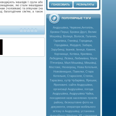
роводжують інвалідів І групи або
ромадянам, які стали інвалідами
нам (чоловікам) та опікунам (на
, багатодітним сім’ям, а також
ПОПУЛЯРНЫЕ ТЭГИ
Андрушівка, Червоне,Антопіль,
Бровки Перші, Бровки Другі, Великі
Мошківці, Волиця, Волосів, Гальчин,
Гарапівка, Глинівці, Городище,
Городківка, Жерделі, Забара,
Зарубинці, Іванків, Івниця, Камені,
Корчмище, Котівка, Крилівка,
Лебединці, Лісівка, Любимівка, Мала
П'ятигірка, Малі Мошківці, Міньківці,
Мостове, Нехворощ, Нова Котельня,
Новоівницьке, Павелки, Стара
Котельня, Старосілля, Степок,
Тарасівка, хутір Чубарівка, Ярешки,
Яроповичі. сайти Андрушівки,
організації Андрушівки, погода
Андрушівка, Андрушівка Чайка,
походження назв населених пунктів
району, безкоштовне фото на
документи, оператори мобільного
зв'язку в Андрушівці, установка
ліцензійного Windows XP, створення