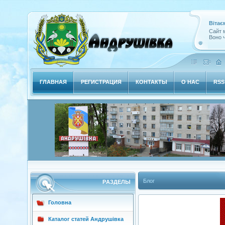
Вітає
Сайт м
Воно ч
ГЛАВНАЯ
РЕГИСТРАЦИЯ
КОНТАКТЫ
О НАС
RSS
Блог
РAЗДЕЛЫ
Головна
Каталог статей Андрушівка