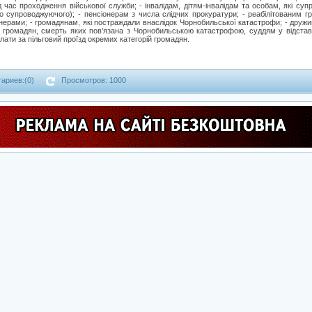
д час проходження військової служби; - інвалідам, дітям-інвалідам та особам, які суп
ого супроводжуючого); - пенсіонерам з числа слідчих прокуратури; - реабілітованим г
онерами; - громадянам, які постраждали внаслідок Чорнобильської катастрофи; - дружи
х громадян, смерть яких пов’язана з Чорнобильською катастрофою, суддям у відставці
ати за пільговий проїзд окремих категорій громадян.
ариев:(0)
Просмотров: 1000