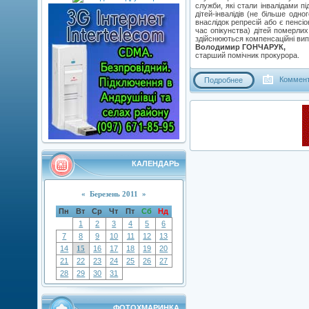
служби, які стали інвалідами пі
дітей-інвалідів (не більше одн
внаслідок репресій або є пенсі
час опікунства) дітей померли
здійснюються компенсаційні випл
Володимир ГОНЧАРУК,
старший помічник прокурора.
Коммент
Подробнее
КАЛЕНДАРЬ
«
Березень 2011
»
Пн
Вт
Ср
Чт
Пт
Сб
Нд
1
2
3
4
5
6
7
8
9
10
11
12
13
14
15
16
17
18
19
20
21
22
23
24
25
26
27
28
29
30
31
ФОТОХМАРИНКА