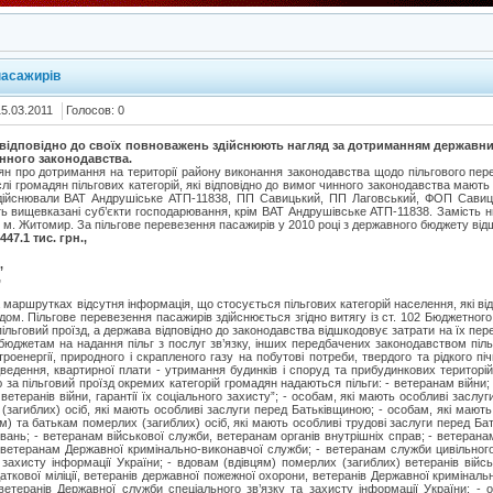
пасажирів
15.03.2011
Голосов: 0
 відповідно до своїх повноважень здійснюють нагляд за дотриманням державн
нного законодавства.
дян про дотримання на території району виконання законодавства щодо пільгового пер
лі громадян пільгових категорій, які відповідно до вимог чинного законодавства мають
 здійснювали ВАТ Андрушіське АТП-11838, ПП Савицький, ПП Лаговський, ФОП Савиц
ть вищевказані суб’єкти господарювання, крім ВАТ Андрушівське АТП-11838. Замість 
 м. Житомир. За пільгове перевезення пасажирів у 2010 році з державного бюджету від
7.1 тис. грн.,
,
,
 маршрутках відсутня інформація, що стосується пільгових категорій населення, які ві
ом. Пільгове перевезення пасажирів здійснюється згідно витягу із ст. 102 Бюджетного
ільговий проїзд, а держава відповідно до законодавства відшкодовує затрати на їх пер
джетам на надання пільг з послуг зв’язку, інших передбачених законодавством пільг 
роенергії, природного і скрапленого газу на побутові потреби, твердого та рідкого пі
ведення, квартирної плати - утримання будинків і споруд та прибудинкових територій
ю за пільговий проїзд окремих категорій громадян надаються пільги: - ветеранам війни
ветеранів війни, гарантії їх соціального захисту”; - особам, які мають особливі засл
(загиблих) осіб, які мають особливі заслуги перед Батьківщиною; - особам, які мають
м) та батькам померлих (загиблих) осіб, які мають особливі трудові заслуги перед Бат
ань; - ветеранам військової служби, ветеранам органів внутрішніх справ; - ветеранам 
 ветеранам Державної кримінально-виконавчої служби; - ветеранам служби цивільног
 захисту інформації України; - вдовам (вдівцям) померлих (загиблих) ветеранів війсь
аткової міліції, ветеранів державної пожежної охорони, ветеранів Державної криміналь
ветеранів Державної служби спеціального зв’язку та захисту інформації України; - о