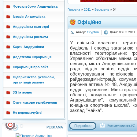
Фотоальбоми Андрушівка
Головна
»
2011
»
Березень
»
04
Історія Андрушівка
Офіційно
Андрушівка сьогодні
Автор:
Crypton
Дата: 03.03.2011
Андрушівка реклама
У спільній власності терит
Карти Андрушівки
будівель і споруд загальною 
власності територіальних г
Додаткова інформація
Управління об’єктами майна сп
селища, міста Андрушівського
Інформація про сайт
рада, відділ освіти, відділ 
обслуговування пенсіонері
Підприємства, установи,
райдержадміністрації, комуна
організації району
районна аптека № 48, Андруші
відділ управління Міністерст
3G Інтернет
області, комунальне підпри
Андрушівщини”, комунальни
Супутникове телебачення
юнацька спортивна школа”, ко
заклад "Чайка”.
Не переплачуйте!
Комментариев:(0)
Подробнее
РЕКЛАМА