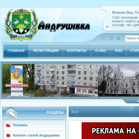
Вітаємо Вас, Гі
Сайт мешканців м
можете знайти ц
походів, так і дл
ГЛАВНАЯ
РЕГИСТРАЦИЯ
КОНТАКТЫ
О НАС
RSS
СТА
Блог
РAЗДЕЛЫ
Головна
Каталог статей Андрушівка