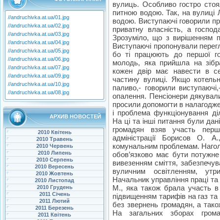
вулиць. Особливо гостро сто
питною водою. Так, на вулиці Л
//andruchivka.at.ua/01.jpg
водою. Виступаючі говорили про
//andruchivka.at.ua/02.jpg
приватну власність, а господ
//andruchivka.at.ua/03.jpg
Зрозуміло, що з вирішенням п
//andruchivka.at.ua/04.jpg
Виступаючі пропонували перегл
//andruchivka.at.ua/05.jpg
бо ті працюють до першої го
//andruchivka.at.ua/06.jpg
молодь, яка прийшла на зібран
//andruchivka.at.ua/07.jpg
кожен двір має навести в се
//andruchivka.at.ua/09.jpg
частину вулиці. Якщо котельн
//andruchivka.at.ua/10.jpg
паливо,- говорили виступаючі
//andruchivka.at.ua/08.jpg
опалення. Пенсіонери дякували
просили допомогти в налагоджен
і проблема функціонування діл
АРХИВ НОВОСТЕЙ
На ці та інші питання були дані
громадян взяв участь перш
2010 Квітень
адміністрації Борисов О. А
2010 Травень
комунальним проблемам. Наголо
2010 Червень
2010 Липень
обов’язково має бути потужне
2010 Серпень
вивезенням сміття, забезпечу
2010 Вересень
вуличним освітленням, утри
2010 Жовтень
Начальник управління праці та
2010 Листопад
М., яка також брала участь в 
2010 Грудень
2011 Січень
підвищенням тарифів на газ та
2011 Лютий
без звернень громадян, а тако
2011 Березень
На загальних зборах гром
2011 Квітень