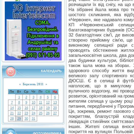
розчищали їх від снігу, на що
На зібранні йшла мова про те
шостого скликання, яка відб
«Червоне», яке надавало кому
КП «Червоненський селищн
багатоквартирних будинків (О
32 багатодітних сім’ї, де вих
створено прийомну сім’ю, ще
виконкому селищної ради с
проводять обстеження житло
загальноосвітня школа, два дош
два будинки культури, бібліо
також ішла мова на зборах. 
здорового способу життя вид
КАЛЕНДАРЬ
великого залу спортивного к
ДЮСШ. Є в селищі й футбо
«
Березень 2011
»
наголосив, що в минулому 
вуличного водогону, які про
Пн
Вт
Ср
Чт
Пт
Сб
Нд
розвиток, орієнтований на гром
1
2
3
4
5
6
жителям селища у цьому році 
7
8
9
10
11
12
13
питання, передбачені у Програм
14
15
16
17
18
19
20
Це, зокрема, ремонт газового 
21
22
23
24
25
26
27
покриттям, благоустрій клад
28
29
30
31
ліквідація стихійних сміттєзва
інших. Жителі селища вноси
покриття на вулицях Польовій 
ФОТОХМАРИНКА