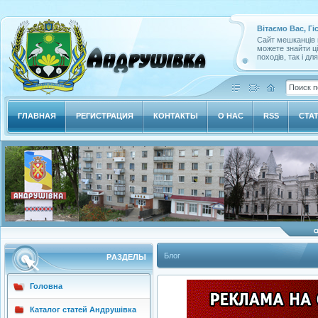
Вітаємо Вас, Гі
Сайт мешканців м
можете знайти ц
походів, так і дл
ГЛАВНАЯ
РЕГИСТРАЦИЯ
КОНТАКТЫ
О НАС
RSS
СТА
Блог
РAЗДЕЛЫ
Головна
Каталог статей Андрушівка