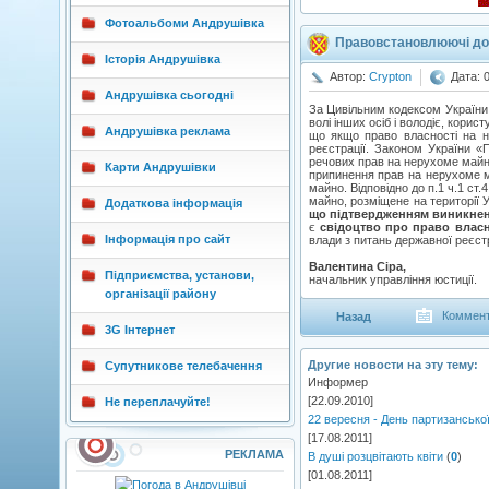
Фотоальбоми Андрушівка
Правовстановлюючі до
Історія Андрушівка
Автор:
Crypton
Дата: 
Андрушівка сьогодні
За Цивільним кодексом України 
волі інших осіб і володіє, кори
Андрушівка реклама
що якщо право власності на не
реєстрації. Законом України 
речових прав на нерухоме майно
Карти Андрушівки
припинення прав на нерухоме м
майно. Відповідно до п.1 ч.1 ст
майно, розміщене на території 
Додаткова інформація
що підтвердженням виникнен
є
свідоцтво про право власн
Інформація про сайт
влади з питань державної реєстр
Валентина Сіра,
Підприємства, установи,
начальник управління юстиції.
організації району
Коммент
Назад
3G Інтернет
Другие новости на эту тему:
Супутникове телебачення
Информер
[22.09.2010]
Не переплачуйте!
22 вересня - День партизансько
[17.08.2011]
РЕКЛАМА
В душі розцвітають квіти
(
0
)
[01.08.2011]