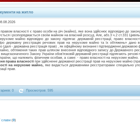
кументи на житло
08.08.2026
правом власності є право особи на річ (майно), яке вона здійснює відповідно до закон
стується і розпоряджається своїм майном на власний розсуд. Але, абз.3 ч.2 ст.331 Цивіл
рухоме майно відповідно до закону підлягає державній реєстрації, право власнос
«Про державну реєстрацію речових прав на нерухоме майно та їх обтяжень» дано ви
 (далі - державна реєстрація прав) , як офіційному визнанні і підтвердженні державою 
айно, обтяження таких прав шляхом внесення відповідного запису до Державного ре
.4 вищезазначеного Закону України обов’язковій державній реєстрації підлягають речов
України, що належить фізичним особам, а саме: - право власності на нерухоме майно. 
ня права власності
при здійсненні державної реєстрації прав на нерухоме майно (
ості на нерухоме майно,
яке видається державними реєстраторами спеціально упо
ації прав.
ариев: 0
Просмотров: 595
ї слави
(
0
)