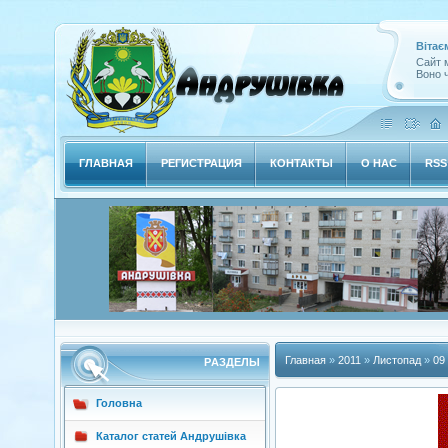
Вітає
Сайт м
Воно ч
ГЛАВНАЯ
РЕГИСТРАЦИЯ
КОНТАКТЫ
О НАС
RSS
Главная
»
2011
»
Листопад
»
09
РAЗДЕЛЫ
Головна
Каталог статей Андрушівка