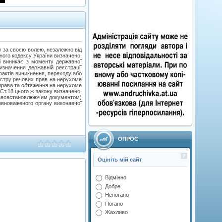
у за своєю волею, незалежно від
ьного кодексу України визначено,
ті виникає з моменту державної
значення державній реєстрації
фактів виникнення, переходу або
єстру речових прав на нерухоме
і права та обтяження на нерухоме
Ст.18 цього ж закону визначено,
правовстановлюючим документом)
вноваженого органу виконавчої
ОПРОС
Оцініть мій сайт
Відмінно
Добре
Непогано
Погано
Жахливо