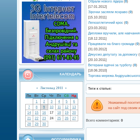
Обрали нового лідера
(
0
)
[17.01.2012]
Зірочки засяяли яскраво
(
0
)
[15.10.2011]
Легкоатлетичний крос
(
0
)
[23.03.2011]
Дипломи вручили, але навчання
[18.12.2011]
Працювати на благо громади
(
0
)
[31.03.2012]
Дякуємо депутату за допомогу
(
[20.10.2011]
Ветерани вдячні за турботу
(
0
)
[18.06.2010]
КАЛЕНДАРЬ
Торгова мережа Андрушівського
«
Листопад 2011
»
Теги к статье:
Пн
Вт
Ср
Чт
Пт
Сб
Нд
1
2
3
4
5
6
Уважаемый посетите
7
8
9
10
11
12
13
на сайт под своим 
14
15
16
17
18
19
20
21
22
23
24
25
26
27
Всего комментариев
:
0
28
29
30
ФОТОХМАРИНКА