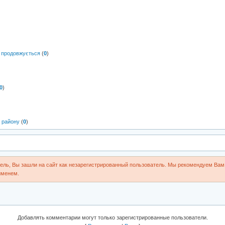
 продовжується
(
0
)
0
)
 району
(
0
)
ль, Вы зашли на сайт как незарегистрированный пользователь. Мы рекомендуем Вам 
именем.
Добавлять комментарии могут только зарегистрированные пользователи.