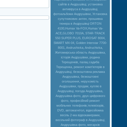
сайтів в Андрушівці, установка
антивіруса в Андрушівці,
фотоальбоми Андрушівки, Установка
супутникових антен, прошивка
тюнера в Андрушівці ORTON
4100,Humax Va-FOX,Нumax Va-
ACE,GLOBO 7010A, STAR-TRACK
550 SUPER PLUS, EUROSAT 8004,
SMART MX-04, Golden Interstar 7700-
8001, Andrushivka, Andruchivka,
Житомирська область Андрушівка,
історія Андрушівки, родина
Терещенків, палац садиба
Терещенка, ремонт комп'ютерів в
Андрушівці, безкоштовна реклама
Андрушівка, безкоштовні
оголошення, нерухомість
Андрушівки, продам, куплю в
Андрушівці, погода Андрушівка,
Андрушівка фото, друк цифрового
фото, професійний ремонт
мобільних телефонів,телевізорів,
DVD, автомагнітол, відеозйомка
весіль 2-ма відеокамерами,
весільний фотограф в Андрушівці,
Андрушівка фото, мегархів