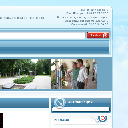
Вы пришли как Гість
Ваш IP адрес: 216.73.216.206
Количество дней с дня регистрации:
и цікаву інформацію про нього.
Ваш браузер: chrome 131.0.0.0
Сегодня: 08.08.2026 09:06
АВТОРИЗАЦИЯ
РЕКЛАМА