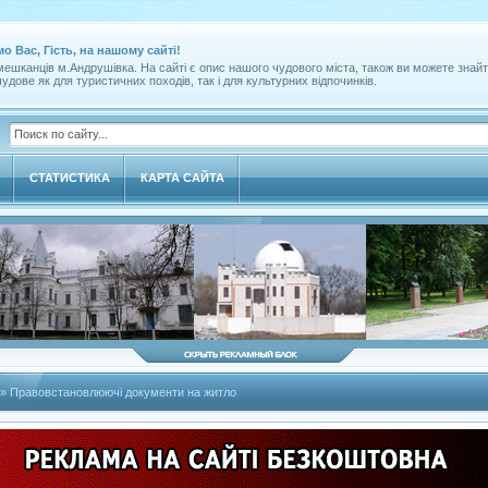
мо Вас, Гість, на нашому сайті!
ешканців м.Андрушівка. На сайті є опис нашого чудового міста, також ви можете знайт
удове як для туристичних походів, так і для культурних відпочинків.
СТАТИСТИКА
КАРТА САЙТА
» Правовстановлюючі документи на житло