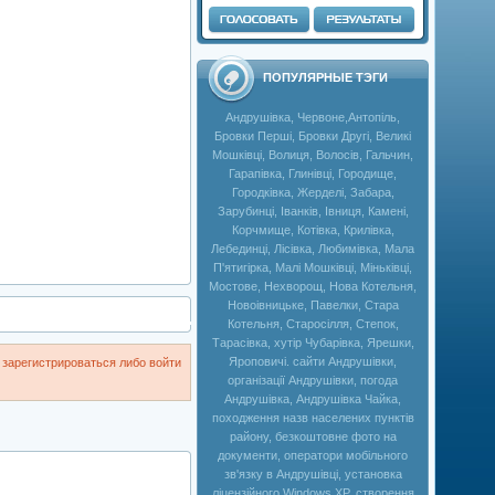
ПОПУЛЯРНЫЕ ТЭГИ
Андрушівка, Червоне,Антопіль,
Бровки Перші, Бровки Другі, Великі
Мошківці, Волиця, Волосів, Гальчин,
Гарапівка, Глинівці, Городище,
Городківка, Жерделі, Забара,
Зарубинці, Іванків, Івниця, Камені,
Корчмище, Котівка, Крилівка,
Лебединці, Лісівка, Любимівка, Мала
П'ятигірка, Малі Мошківці, Міньківці,
Мостове, Нехворощ, Нова Котельня,
Новоівницьке, Павелки, Стара
Котельня, Старосілля, Степок,
Тарасівка, хутір Чубарівка, Ярешки,
Яроповичі. сайти Андрушівки,
зарегистрироваться либо войти
організації Андрушівки, погода
Андрушівка, Андрушівка Чайка,
походження назв населених пунктів
району, безкоштовне фото на
документи, оператори мобільного
зв'язку в Андрушівці, установка
ліцензійного Windows XP, створення