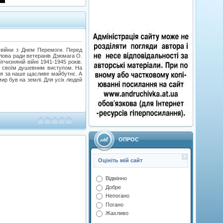
ї війни з Днем Перемоги. Перед
олова ради ветеранів Дзюмага О.
изняній війні 1941-1945 років.
ів своїм душевним виступом. На
иття за наше щасливе майбутнє. А
ир був на землі. Для усіх людей
ОПРОС
Оцініть мій сайт
Відмінно
Добре
Непогано
Погано
Жахливо