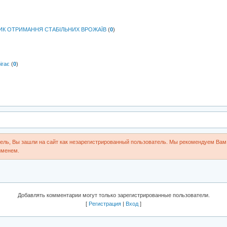
НИК ОТРИМАННЯ СТАБІЛЬНИХ ВРОЖАЇВ
(
0
)
ігає
(
0
)
ль, Вы зашли на сайт как незарегистрированный пользователь. Мы рекомендуем Вам 
именем.
Добавлять комментарии могут только зарегистрированные пользователи.
[
Регистрация
|
Вход
]