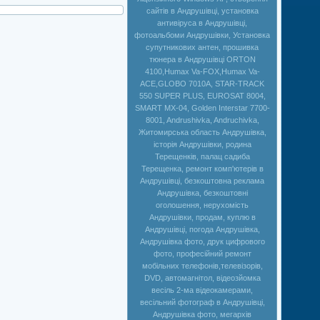
сайтів в Андрушівці, установка
антивіруса в Андрушівці,
фотоальбоми Андрушівки, Установка
супутникових антен, прошивка
тюнера в Андрушівці ORTON
4100,Humax Va-FOX,Нumax Va-
ACE,GLOBO 7010A, STAR-TRACK
550 SUPER PLUS, EUROSAT 8004,
SMART MX-04, Golden Interstar 7700-
8001, Andrushivka, Andruchivka,
Житомирська область Андрушівка,
історія Андрушівки, родина
Терещенків, палац садиба
Терещенка, ремонт комп'ютерів в
Андрушівці, безкоштовна реклама
Андрушівка, безкоштовні
оголошення, нерухомість
Андрушівки, продам, куплю в
Андрушівці, погода Андрушівка,
Андрушівка фото, друк цифрового
фото, професійний ремонт
мобільних телефонів,телевізорів,
DVD, автомагнітол, відеозйомка
весіль 2-ма відеокамерами,
весільний фотограф в Андрушівці,
Андрушівка фото, мегархів