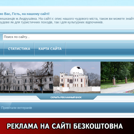
мо Вас, Гість, на нашому сайті!
ешканців м.Андрушівка. На сайті є опис нашого чудового міста, також ви можете знайт
удове як для туристичних походів, так і для культурних відпочинків.
СТАТИСТИКА
КАРТА САЙТА
 Привітали ветеранів