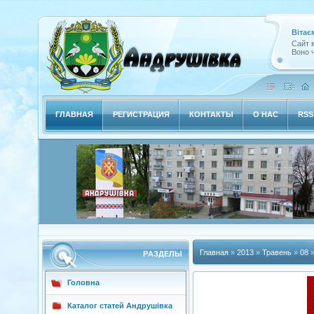
Вітає
Сайт м
Воно ч
ГЛАВНАЯ
РЕГИСТРАЦИЯ
КОНТАКТЫ
О НАС
RSS
Главная
»
2013
»
Травень
»
08
»
РAЗДЕЛЫ
Головна
Каталог статей Андрушівка