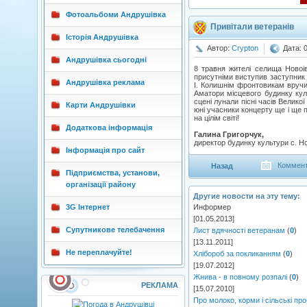
Фотоальбоми Андрушівка
Привітали ветеранів
Історія Андрушівка
Автор:
Crypton
Дата: 
Андрушівка сьогодні
8 травня жителі селища Новоів
присутніми виступив заступник 
Андрушівка реклама
І. Колишнім фронтовикам вручи
Аматори місцевого будинку кул
сцені лунали пісні часів Велико
Карти Андрушівки
юні учасники концерту ще і ще 
на цілім світі!
Додаткова інформація
Галина Григорчук,
директор будинку культури с. Н
Інформація про сайт
Коммент
Назад
Підприємства, установи,
організації району
Другие новости на эту тему:
3G Інтернет
Информер
[01.05.2013]
Супутникове телебачення
Лист вдячності ветеранам
(
0
)
[13.11.2011]
Не переплачуйте!
Хлібороб за покликанням
(
0
)
[19.07.2012]
Жнива - в повному розпалі
(
0
)
РЕКЛАМА
[15.07.2010]
Про молоко, корми і сільські пр