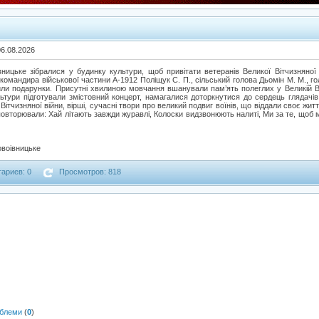
06.08.2026
ницьке зібралися у будинку культури, щоб привітати ветеранів Великої Вітчизняно
командира військової частини А-1912 Поліщук С. П., сільський голова Дьомін М. М., г
ли подарунки. Присутні хвилиною мовчання вшанували пам’ять полеглих у Великій Вітч
ьтури підготували змістовний концерт, намагалися доторкнутися до сердець глядач
ї Вітчизняної війни, вірші, сучасні твори про великий подвиг воїнів, що віддали своє ж
повторювали: Хай літають завжди журавлі, Колоски видзвонюють налиті, Ми за те, щоб м
овоівницьке
ариев: 0
Просмотров: 818
облеми
(
0
)