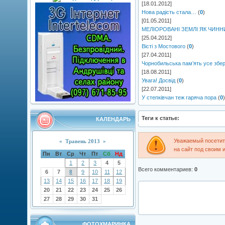
[18.01.2012]
Нова радість стала…
(
0
)
[01.05.2011]
МЕЛІОРОВАНІ ЗЕМЛІ ЯК ЧИН
[25.04.2012]
Вісті з Мостового
(
0
)
[27.04.2011]
Чорнобильська пам’ять усе збер
[18.08.2011]
Увага! Досвід
(
0
)
[22.07.2011]
У степківчан теж гаряча пора
(
0
)
Теги к статье:
КАЛЕНДАРЬ
Уважаемый посетите
«
Травень 2013
»
на сайт под своим 
Пн
Вт
Ср
Чт
Пт
Сб
Нд
1
2
3
4
5
Всего комментариев
:
0
6
7
8
9
10
11
12
13
14
15
16
17
18
19
20
21
22
23
24
25
26
27
28
29
30
31
ФОТОХМАРИНКА