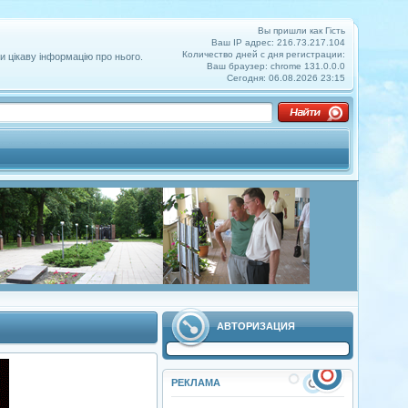
Вы пришли как Гість
Ваш IP адрес: 216.73.217.104
Количество дней с дня регистрации:
и цікаву інформацію про нього.
Ваш браузер: chrome 131.0.0.0
Сегодня: 06.08.2026 23:15
АВТОРИЗАЦИЯ
РЕКЛАМА