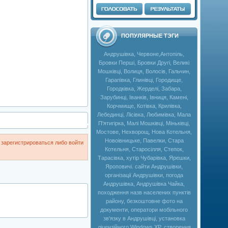
ПОПУЛЯРНЫЕ ТЭГИ
Андрушівка, Червоне,Антопіль,
Бровки Перші, Бровки Другі, Великі
Мошківці, Волиця, Волосів, Гальчин,
Гарапівка, Глинівці, Городище,
Городківка, Жерделі, Забара,
Зарубинці, Іванків, Івниця, Камені,
Корчмище, Котівка, Крилівка,
Лебединці, Лісівка, Любимівка, Мала
П'ятигірка, Малі Мошківці, Міньківці,
Мостове, Нехворощ, Нова Котельня,
Новоівницьке, Павелки, Стара
зарегистрироваться либо войти
Котельня, Старосілля, Степок,
Тарасівка, хутір Чубарівка, Ярешки,
Яроповичі. сайти Андрушівки,
організації Андрушівки, погода
Андрушівка, Андрушівка Чайка,
походження назв населених пунктів
району, безкоштовне фото на
документи, оператори мобільного
зв'язку в Андрушівці, установка
ліцензійного Windows XP, створення