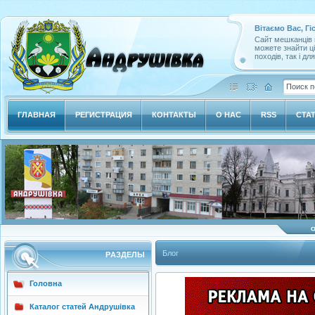
Вітаємо Вас, Гі
Сайт мешканців м
можете знайти ц
походів, так і дл
ГЛАВНАЯ
РЕГИСТРАЦИЯ
КОНТАКТЫ
О НАС
RSS
СТА
Блог
РAЗДЕЛЫ
Головна
Каталог статей Андрушівка