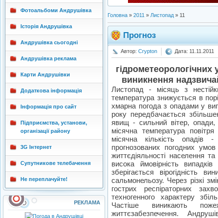
Фотоальбоми Андрушівка
Головна
»
2011
»
Листопад
»
11
Історія Андрушівка
Прогноз
Андрушівка сьогодні
Автор:
Crypton
Дата: 11.11.2011
Андрушівка реклама
гідрометеорологічних 
Карти Андрушівки
виникнення надзвичай
Листопад - місяць з нестій
Додаткова інформація
температура знижується в порі
хмарна погода з опадами у виг
Інформація про сайт
року передбачається збільшенн
явищ - сильний вітер, опади,
Підприємства, установи,
місячна температура повітря
організації району
місячна кількість опадів 
прогнозованих погодних умов
3G Інтернет
життєдіяльності населення та 
висока ймовірність випадкі
Супутникове телебачення
зберігається вірогідність ви
Не переплачуйте!
сальмонельозу. Через різкі зм
гострих респіраторних захв
техногенного характеру збіл
РЕКЛАМА
Частіше виникають поже
життєзабезпечення. Андру