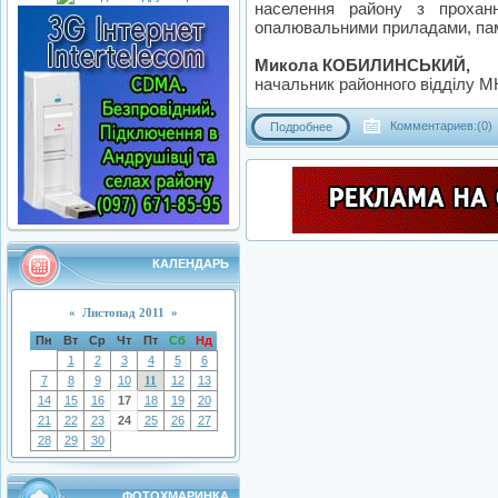
населення району з прохан
опалювальними приладами, пам’
Микола КОБИЛИНСЬКИЙ,
начальник районного відділу М
Комментариев:(0)
Подробнее
КАЛЕНДАРЬ
«
Листопад 2011
»
Пн
Вт
Ср
Чт
Пт
Сб
Нд
1
2
3
4
5
6
7
8
9
10
11
12
13
14
15
16
17
18
19
20
21
22
23
24
25
26
27
28
29
30
ФОТОХМАРИНКА