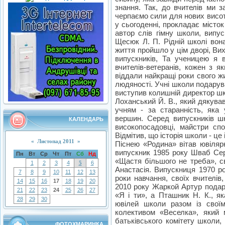
знання. Так, до вчителів ми 
черпаємо сили для нових висот
у сьогоденні, прокладає місто
автор слів гімну школи, випу
Щесюк Л. П. Рідній школі вона
життя пройшло у цім дворі, Ви
випускників, Та ученицею я 
вчителів-ветеранів, кожен з я
віддали найкращі роки свого ж
людяності. Учні школи подарува
виступив колишній директор шко
Лоханський Й. В., який дякува
учням - за старанність, яка
вершин. Серед випускників шк
КАЛЕНДАРЬ
високопосадовці, майстри спо
Відмітив, що історія школи - це
«
Листопад 2011
»
Піснею «Родина» вітав ювіляр
випускник 1985 року Шваб Сер
Пн
Вт
Ср
Чт
Пт
Сб
Нд
«Щастя більшого не треба», с
1
2
3
4
5
6
Анастасія. Випускниця 1970 ро
7
8
9
10
11
12
13
роки навчання, своїх вчителів
14
15
16
17
18
19
20
2010 року Жаркой Артур подару
21
22
23
24
25
26
27
«Я і ти», а Пташник Н. К., я
28
29
30
ювілей школи разом із свої
колективом «Веселка», який 
батьківського комітету школи,
ФОТОХМАРИНКА