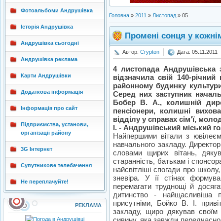
Фотоальбоми Андрушівка
Головна
»
2011
»
Листопад
»
05
Історія Андрушівка
Промені сонця у кожні
Андрушівка сьогодні
Автор:
Crypton
Дата: 05.11.2011
Андрушівка реклама
4 листопада Андрушівська з
Карти Андрушівки
відзначила свій 140-річний
районному будинку культури, 
Додаткова інформація
Серед них заступник началь
Бобер В. А., колишній дир
Інформація про сайт
пенсіонери, колишні вихов
відділу у справах сім’ї, моло
Підприємства, установи,
І. - Андрушівський міський го
організації району
Найпершими вітали з ювілеєм
навчального закладу. Директор
3G Інтернет
словами щирих вітань, дяку
старанність, батькам і спонсора
Супутникове телебачення
найсвітліші спогади про школу,
зневіра. У її стінах формув
Не переплачуйте!
перемагати труднощі й досяг
дитинство - найщасливіша 
присутніми, Бойко В. І. приві
РЕКЛАМА
закладу, щиро дякував своїм 
сивину, яка завжди передчасно в