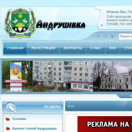
Вітаємо Вас, Гі
Сайт мешканців м
можете знайти ц
походів, так і дл
ГЛАВНАЯ
РЕГИСТРАЦИЯ
КОНТАКТЫ
О НАС
RSS
СТА
Блог
РAЗДЕЛЫ
Головна
Каталог статей Андрушівка