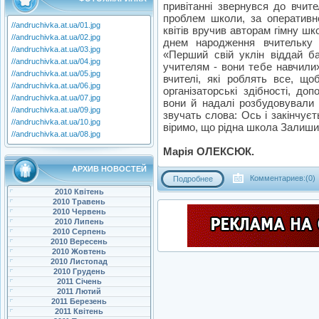
привітанні звернувся до вчител
проблем школи, за оперативн
//andruchivka.at.ua/01.jpg
квітів вручив авторам гімну шк
//andruchivka.at.ua/02.jpg
днем народження вчительку 
//andruchivka.at.ua/03.jpg
«Перший свій уклін віддай б
//andruchivka.at.ua/04.jpg
учителям - вони тебе навчили»
//andruchivka.at.ua/05.jpg
вчителі, які роблять все, що
//andruchivka.at.ua/06.jpg
організаторські здібності, до
//andruchivka.at.ua/07.jpg
вони й надалі розбудовували 
//andruchivka.at.ua/09.jpg
звучать слова: Ось і закінчує
//andruchivka.at.ua/10.jpg
віримо, що рідна школа Залиши
//andruchivka.at.ua/08.jpg
Марія ОЛЕКСЮК.
АРХИВ НОВОСТЕЙ
Комментариев:(0)
Подробнее
2010 Квітень
2010 Травень
2010 Червень
2010 Липень
2010 Серпень
2010 Вересень
2010 Жовтень
2010 Листопад
2010 Грудень
2011 Січень
2011 Лютий
2011 Березень
2011 Квітень