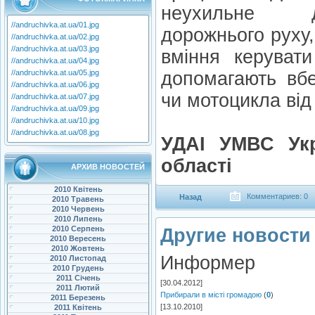
неухильне д
//andruchivka.at.ua/01.jpg
дорожнього руху,
//andruchivka.at.ua/02.jpg
//andruchivka.at.ua/03.jpg
вміння керуват
//andruchivka.at.ua/04.jpg
//andruchivka.at.ua/05.jpg
допомагають вбе
//andruchivka.at.ua/06.jpg
чи мотоцикла від
//andruchivka.at.ua/07.jpg
//andruchivka.at.ua/09.jpg
//andruchivka.at.ua/10.jpg
//andruchivka.at.ua/08.jpg
УДАІ УМВС Укр
області
АРХИВ НОВОСТЕЙ
2010 Квітень
Комментариев: 0
Назад
2010 Травень
2010 Червень
2010 Липень
2010 Серпень
Другие новости 
2010 Вересень
2010 Жовтень
Информер
2010 Листопад
2010 Грудень
2011 Січень
[30.04.2012]
2011 Лютий
Прибирали в місті громадою
(
0
)
2011 Березень
[13.10.2010]
2011 Квітень