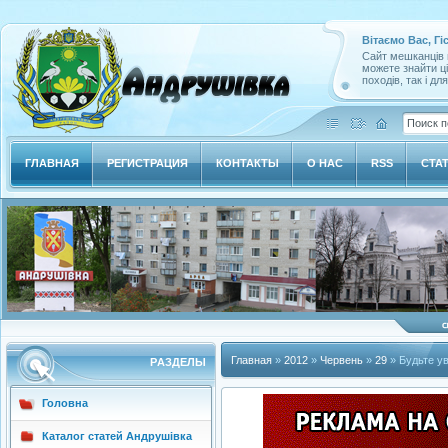
Вітаємо Вас, Гі
Сайт мешканців м
можете знайти ц
походів, так і дл
ГЛАВНАЯ
РЕГИСТРАЦИЯ
КОНТАКТЫ
О НАС
RSS
СТА
Главная
»
2012
»
Червень
»
29
» Будьте у
РAЗДЕЛЫ
Головна
Каталог статей Андрушівка