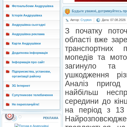
Фотоальбоми Андрушівка
Будьте уважні, дотримуйтесь п
Історія Андрушівка
Автор:
Crypton
Дата: 07.08.2026
Андрушівка сьогодні
З початку поточ
Андрушівка реклама
області вже зар
Карти Андрушівки
транспортних 
Додаткова інформація
мопедів та мото
Інформація про сайт
загинуло та 
Підприємства, установи,
ушкодження різ
організації району
Аналіз пригод
3G Інтернет
найбільш несп
Супутникове телебачення
середини до кін
Не переплачуйте!
на період з 13 
Найрозповсю
РЕКЛАМА