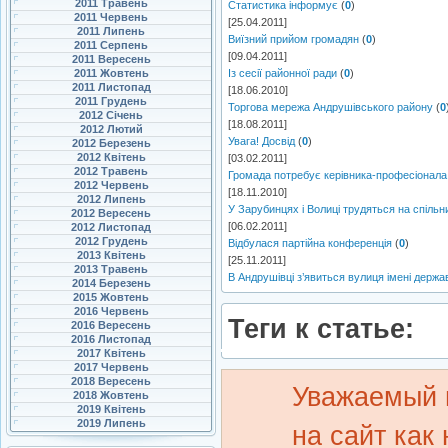
2011 Травень
Статистика інформує
(
0
)
2011 Червень
[25.04.2011]
2011 Липень
Виїзний прийом громадян
(
0
)
2011 Серпень
[09.04.2011]
2011 Вересень
2011 Жовтень
Із сесії районної ради
(
0
)
2011 Листопад
[18.06.2010]
2011 Грудень
Торгова мережа Андрушівського району
(
0
2012 Січень
[18.08.2011]
2012 Лютий
Увага! Досвід
(
0
)
2012 Березень
2012 Квітень
[03.02.2011]
2012 Травень
Громада потребує керівника-професіонала
2012 Червень
[18.11.2010]
2012 Липень
У Зарубинцях і Волиці трудяться на спільн
2012 Вересень
[06.02.2011]
2012 Листопад
2012 Грудень
Відбулася партійна конференція
(
0
)
2013 Квітень
[25.11.2011]
2013 Травень
В Андрушівці з’явиться вулиця імені держ
2014 Березень
2015 Жовтень
2016 Червень
Теги к статье:
2016 Вересень
2016 Листопад
2017 Квітень
2017 Червень
2018 Вересень
Уважаемый 
2018 Жовтень
2019 Квітень
2019 Липень
на сайт как