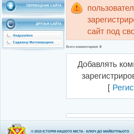
пользовате
ПЕРЕВОДЧИК САЙТА
зарегистрир
ДРУЗЬЯ САЙТА
сайт под св
Андрушівка
Саджанці Житомирщини
Всего комментариев
:
0
Добавлять ком
зарегистриро
[
Регис
© 2010
ІСТОРІЯ НАШОГО МІСТА - КЛЮЧ ДО МАЙБУТНЬОГО