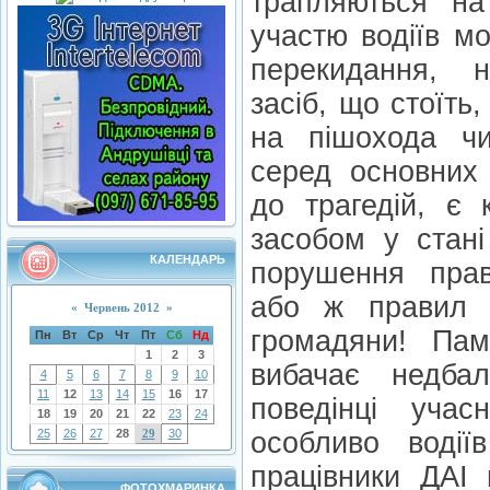
трапляються на
участю водіїв мо
перекидання, 
засіб, що стоїть
на пішохода ч
серед основних
до трагедій, є 
засобом у стані
КАЛЕНДАРЬ
порушення прав
або ж правил 
«
Червень 2012
»
громадяни! Пам
Пн
Вт
Ср
Чт
Пт
Сб
Нд
1
2
3
вибачає недба
4
5
6
7
8
9
10
11
12
13
14
15
16
17
поведінці учас
18
19
20
21
22
23
24
25
26
27
28
29
30
особливо водії
працівники ДАІ 
ФОТОХМАРИНКА