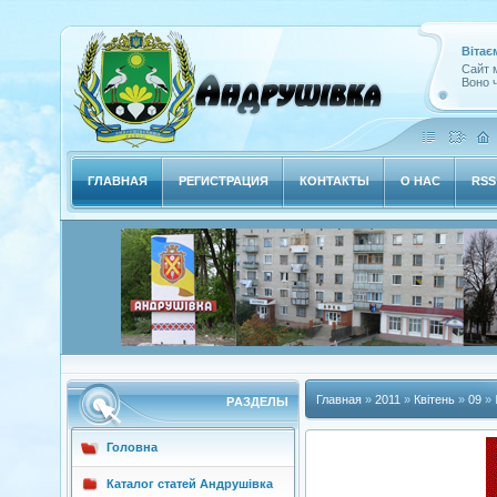
Вітає
Сайт м
Воно ч
ГЛАВНАЯ
РЕГИСТРАЦИЯ
КОНТАКТЫ
О НАС
RSS
Главная
»
2011
»
Квітень
»
09
» 
РAЗДЕЛЫ
Головна
Каталог статей Андрушівка