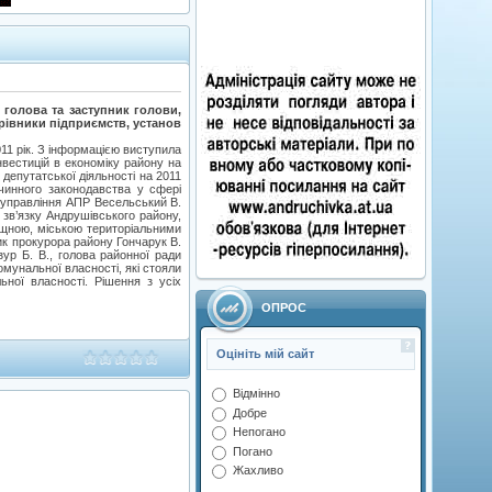
ь голова та заступник голови,
ерівники підприємств, установ
11 рік. З інформацією виступила
вестицій в економіку району на
депутатської діяльності на 2011
 чинного законодавства у сфері
 управління АПР Весельський В.
 зв’язку Андрушівського району,
лищною, міською територіальними
к прокурора району Гончарук В.
зур Б. В., голова районної ради
омунальної власності, які стояли
ьної власності. Рішення з усіх
ОПРОС
Оцініть мій сайт
Відмінно
Добре
Непогано
Погано
Жахливо