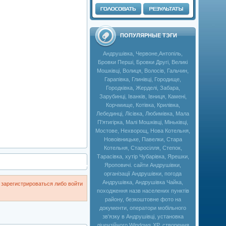
ПОПУЛЯРНЫЕ ТЭГИ
Андрушівка, Червоне,Антопіль,
Бровки Перші, Бровки Другі, Великі
Мошківці, Волиця, Волосів, Гальчин,
Гарапівка, Глинівці, Городище,
Городківка, Жерделі, Забара,
Зарубинці, Іванків, Івниця, Камені,
Корчмище, Котівка, Крилівка,
Лебединці, Лісівка, Любимівка, Мала
П'ятигірка, Малі Мошківці, Міньківці,
Мостове, Нехворощ, Нова Котельня,
Новоівницьке, Павелки, Стара
Котельня, Старосілля, Степок,
Тарасівка, хутір Чубарівка, Ярешки,
Яроповичі. сайти Андрушівки,
організації Андрушівки, погода
Андрушівка, Андрушівка Чайка,
зарегистрироваться либо войти
походження назв населених пунктів
району, безкоштовне фото на
документи, оператори мобільного
зв'язку в Андрушівці, установка
ліцензійного Windows XP, створення