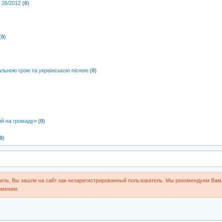
26/2012
(
0
)
(
0
)
альною грою та українською піснею
(
0
)
ий на громаду»
(
0
)
0
)
ль, Вы зашли на сайт как незарегистрированный пользователь. Мы рекомендуем Вам 
именем.