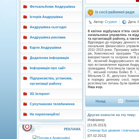
Фотоальбоми Андрушівка
Із сесії районної ради
Історія Андрушівка
Автор:
Crypton
Дата: 
Андрушівка сьогодні
8 квітня відбулася п’ята сес
начальники управлінь та відд
Андрушівка реклама
та організацій району, а так
Відповідно до порядку денного 
начальник фінансового управлі
Карти Андрушівки
2011-2015 роки, Програму забез
рік, Комплексної програми "Ту
використання та охорони лісів
Додаткова інформація
М., лісничий Андрушівського лі
про встановлення відзнак Андру
Інформація про сайт
громадами. Розглянули також п
П., міський голова Бойко В. І.
Мельник О. В., депутати Хоменко
Підприємства, установи,
в порядку денному сесії, пере
розглянутих питань були прийня
організації району
Наш кор.
3G Інтернет
Коммент
Назад
Супутникове телебачення
Не переплачуйте!
Другие новости на эту тему:
Информер
[13.05.2013]
РЕКЛАМА
Семінар був цікавим і повчальн
[07.02.2012]