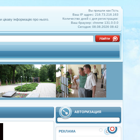
Вы пришли как Гість
Ваш IP адрес: 216.73.216.163
Количество дней с дня регистрации:
и цікаву інформацію про нього.
Ваш браузер: chrome 131.0.0.0
Сегодня: 08.08.2026 08:42
АВТОРИЗАЦИЯ
РЕКЛАМА