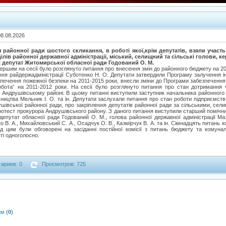
08.08.2026
ія районної ради шостого скликання, в роботі якої,крім депутатів, взяли участ
ілів районної державної адміністрації, міський, селищний та сільські голови, к
ож депутат Житомирської обласної ради Годований О. М.
першим на сесії було розглянуто питання про внесення змін до районного бюджету на 20
ння райдержадміністрації Суботенко Н. О. Депутати затвердили Програму залучення ін
печення пожежної безпеки на 2011-2015 роки, внесли зміни до Програми забезпечення 
рбота” на 2011-2012 роки. На сесії було розглянуто питання про стан дотримання
 у Андрушівському районі. В цьому питанні виступили заступник начальника районного
сництва Мельник І. О. та ін. Депутати заслухали питання про стан роботи підприємств
шівської районної ради, про закріплення депутатів районної ради за сільськими, се
ротест прокурора Андрушівського району. З даного питання виступили старший помічни
, депутат обласної ради Годований О. М., голова районної державної адміністрації Ма
 В. А., Михайловський С. А., Осадчук О. В., Казмірчук В. А. та ін. Сімнадцять питань к
д цим були обговорені на засіданні постійної комісії з питань бюджету та комунал
ті одноголосно.
ариев: 0
Просмотров: 725
им
(
0
)