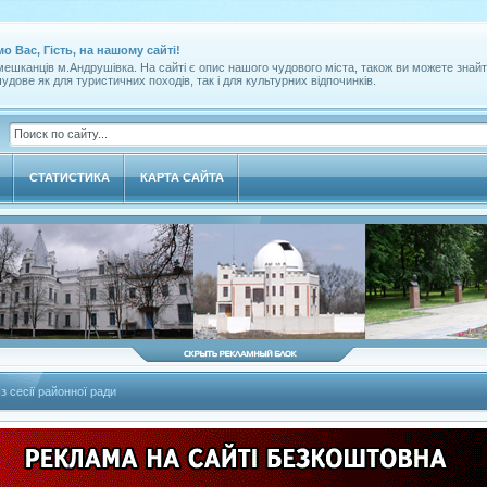
мо Вас, Гість, на нашому сайті!
ешканців м.Андрушівка. На сайті є опис нашого чудового міста, також ви можете знайт
удове як для туристичних походів, так і для культурних відпочинків.
СТАТИСТИКА
КАРТА САЙТА
Із сесії районної ради