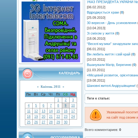
УКАЗ ПРЕЗИДЕНТА УКРАЇНИ № 
[06.02.2012]
Відроджується храм
(
0
)
[25.09.2010]
30 вересня - День усиновлення
[10.04.2013]
Зі сміхом у життя
(
0
)
[18.06.2010]
“Веселі музики” зачарували зап
[06.01.2011]
Він любить життя і свій край
(
0
)
[10.03.2011]
Вшанували Матір, Берегиню
(
0
)
[11.03.2011]
КАЛЕНДАРЬ
«Місцевий розвиток, орієнтован
[19.08.2011]
Шановні жителі Андрушівщини!
(
«
Квітень 2011
»
Пн
Вт
Ср
Чт
Пт
Сб
Нд
Теги к статье:
1
2
3
4
5
6
7
8
9
10
11
12
13
14
15
16
17
Уважаемый посетите
18
19
20
21
22
23
24
на сайт под своим 
25
26
27
28
29
30
Всего комментариев
:
0
ФОТОХМАРИНКА