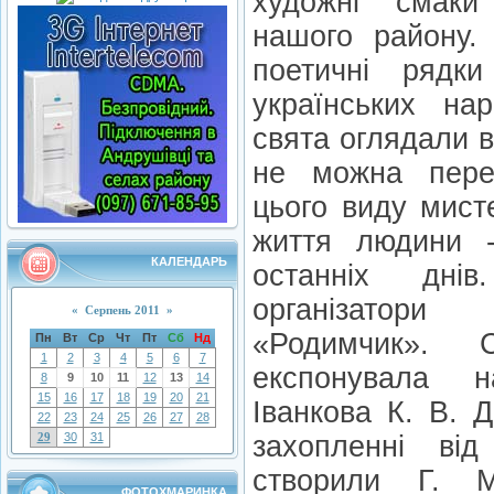
художні смаки
нашого району. 
поетичні рядки
українських на
свята оглядали 
не можна пере
цього виду мист
життя людини 
КАЛЕНДАРЬ
останніх дн
організатор
«
Серпень 2011
»
«Родимчик».
Пн
Вт
Ср
Чт
Пт
Сб
Нд
1
2
3
4
5
6
7
експонувала 
8
9
10
11
12
13
14
15
16
17
18
19
20
21
Іванкова К. В. 
22
23
24
25
26
27
28
29
30
31
захопленні від 
створили Г. М
ФОТОХМАРИНКА