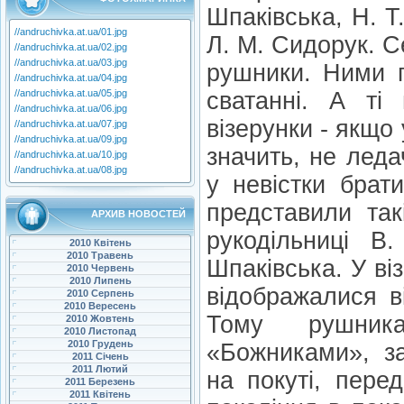
Шпаківська, Н. Т
//andruchivka.at.ua/01.jpg
Л. М. Сидорук. С
//andruchivka.at.ua/02.jpg
//andruchivka.at.ua/03.jpg
рушники. Ними п
//andruchivka.at.ua/04.jpg
//andruchivka.at.ua/05.jpg
сватанні. А ті 
//andruchivka.at.ua/06.jpg
візерунки - якщо 
//andruchivka.at.ua/07.jpg
//andruchivka.at.ua/09.jpg
значить, не лед
//andruchivka.at.ua/10.jpg
//andruchivka.at.ua/08.jpg
у невістки брат
представили так
АРХИВ НОВОСТЕЙ
рукодільниці В
2010 Квітень
2010 Травень
Шпаківська. У ві
2010 Червень
2010 Липень
відображалися в
2010 Серпень
2010 Вересень
Тому рушник
2010 Жовтень
2010 Листопад
2010 Грудень
«Божниками», з
2011 Січень
2011 Лютий
на покуті, пере
2011 Березень
2011 Квітень