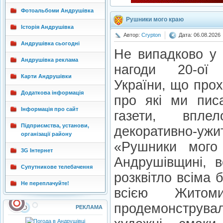
Фотоальбоми Андрушівка
Рушники мого краю
Історія Андрушівка
Автор:
Crypton
Дата: 06.08.2026
Андрушівка сьогодні
Не випадково у 
Андрушівка реклама
нагоди 20-ої 
Карти Андрушівки
України, що прох
Додаткова інформація
про які ми пис
Інформація про сайт
газети, впле
Підприємства, установи,
декоративно-у
організації району
«Рушники мого
3G Інтернет
Андрушівщині, в
Супутникове телебачення
розквітло всіма б
Не переплачуйте!
всією Житом
продемонструвал
РЕКЛАМА