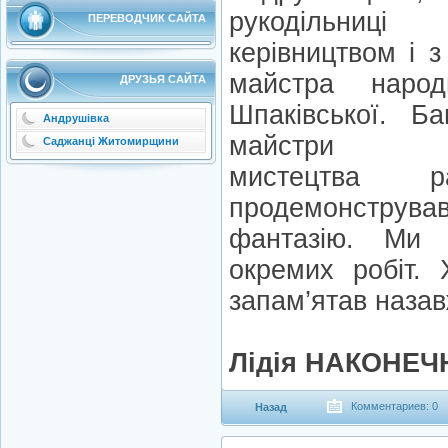
рукодільниц
ПЕРЕВОДЧИК САЙТА
керівництвом і 
майстра народ
ДРУЗЬЯ САЙТА
Шпаківської. Ба
Андрушівка
майстри деко
Саджанці Житомирщини
мистецтва р
продемонстру
фантазію. Ми
окремих робіт. 
запам’ятав наза
Лідія НАКОНЕЧ
Комментариев: 0
Назад