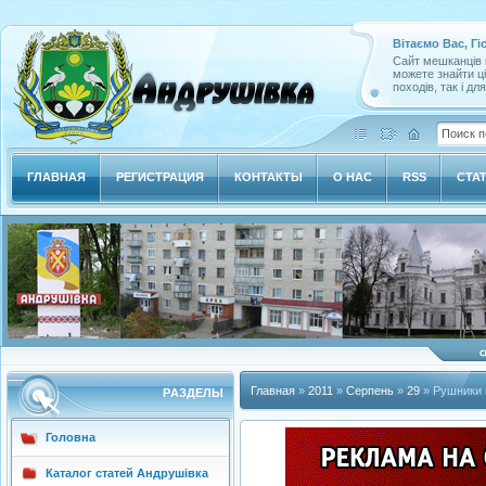
Вітаємо Вас, Гі
Сайт мешканців м
можете знайти ц
походів, так і дл
ГЛАВНАЯ
РЕГИСТРАЦИЯ
КОНТАКТЫ
О НАС
RSS
СТА
Главная
»
2011
»
Серпень
»
29
» Рушники 
РAЗДЕЛЫ
Головна
Каталог статей Андрушівка