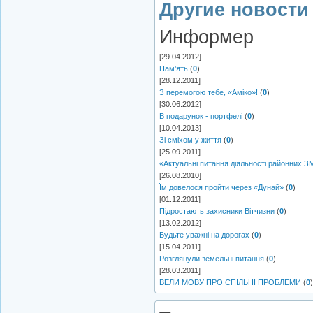
Другие новости 
Информер
[29.04.2012]
Пам’ять
(
0
)
[28.12.2011]
З перемогою тебе, «Аміко»!
(
0
)
[30.06.2012]
В подарунок - портфелі
(
0
)
[10.04.2013]
Зі сміхом у життя
(
0
)
[25.09.2011]
«Актуальні питання діяльності районних ЗМ
[26.08.2010]
Їм довелося пройти через «Дунай»
(
0
)
[01.12.2011]
Підростають захисники Вітчизни
(
0
)
[13.02.2012]
Будьте уважні на дорогах
(
0
)
[15.04.2011]
Розглянули земельні питання
(
0
)
[28.03.2011]
ВЕЛИ МОВУ ПРО СПІЛЬНІ ПРОБЛЕМИ
(
0
)