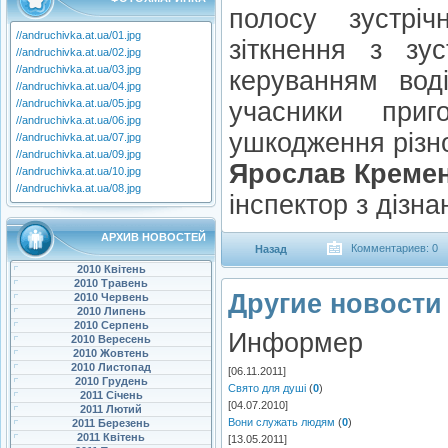
полосу зустрі
//andruchivka.at.ua/01.jpg
зіткнення з зу
//andruchivka.at.ua/02.jpg
//andruchivka.at.ua/03.jpg
керуванням вод
//andruchivka.at.ua/04.jpg
//andruchivka.at.ua/05.jpg
учасники приг
//andruchivka.at.ua/06.jpg
ушкодження різн
//andruchivka.at.ua/07.jpg
//andruchivka.at.ua/09.jpg
Ярослав Кремен
//andruchivka.at.ua/10.jpg
//andruchivka.at.ua/08.jpg
інспектор з дізна
АРХИВ НОВОСТЕЙ
Комментариев: 0
Назад
2010 Квітень
2010 Травень
Другие новости 
2010 Червень
2010 Липень
2010 Серпень
Информер
2010 Вересень
2010 Жовтень
2010 Листопад
[06.11.2011]
2010 Грудень
Свято для душі
(
0
)
2011 Січень
[04.07.2010]
2011 Лютий
Вони служать людям
(
0
)
2011 Березень
2011 Квітень
[13.05.2011]