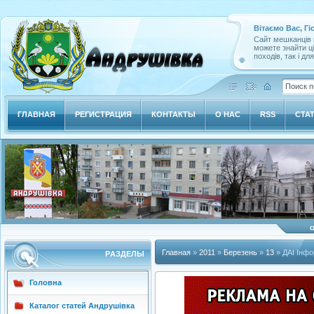
Вітаємо Вас, Гі
Сайт мешканців м
можете знайти ц
походів, так і дл
ГЛАВНАЯ
РЕГИСТРАЦИЯ
КОНТАКТЫ
О НАС
RSS
СТА
Главная
»
2011
»
Березень
»
13
» ДАІ Інфо
РAЗДЕЛЫ
Головна
Каталог статей Андрушівка