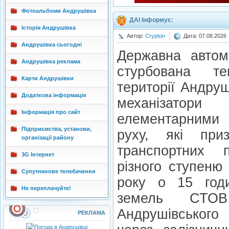
Фотоальбоми Андрушівка
ДАІ Інформує:
Історія Андрушівка
Автор:
Crypton
Дата: 07.08.2026
Андрушівка сьогодні
Державна автомо
Андрушівка реклама
стурбована т
Карти Андрушівки
території Андруш
Додаткова інформація
механізатор
Інформація про сайт
елементарними
Підприємства, установи,
руху, які при
організації району
транспортних 
3G Інтернет
різного ступеню 
Супутникове телебачення
року о 15 годи
Не переплачуйте!
земель СТОВ 
Андрушівського
РЕКЛАМА