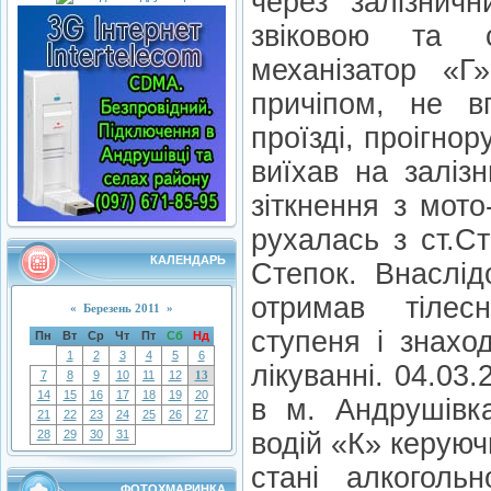
через залізничн
звіковою та с
механізатор «Г
причіпом, не в
проїзді, проігно
виїхав на заліз
зіткнення з мот
рухалась з ст.С
КАЛЕНДАРЬ
Степок. Внаслід
отримав тілес
«
Березень 2011
»
ступеня і знахо
Пн
Вт
Ср
Чт
Пт
Сб
Нд
1
2
3
4
5
6
лікуванні. 04.03.
7
8
9
10
11
12
13
14
15
16
17
18
19
20
в м. Андрушівк
21
22
23
24
25
26
27
28
29
30
31
водій «К» керую
стані алкогольн
ФОТОХМАРИНКА