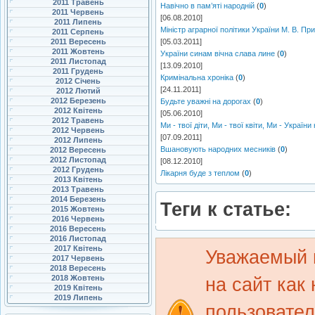
2011 Травень
Навічно в пам’яті народній
(
0
)
2011 Червень
[06.08.2010]
2011 Липень
Міністр аграрної політики України М. В. П
2011 Серпень
2011 Вересень
[05.03.2011]
2011 Жовтень
України синам вічна слава лине
(
0
)
2011 Листопад
[13.09.2010]
2011 Грудень
Кримінальна хроніка
(
0
)
2012 Січень
[24.11.2011]
2012 Лютий
2012 Березень
Будьте уважні на дорогах
(
0
)
2012 Квітень
[05.06.2010]
2012 Травень
Ми - твої діти, Ми - твої квіти, Ми - України
2012 Червень
[07.09.2011]
2012 Липень
Вшановують народних месників
(
0
)
2012 Вересень
2012 Листопад
[08.12.2010]
2012 Грудень
Лікарня буде з теплом
(
0
)
2013 Квітень
2013 Травень
2014 Березень
Теги к статье:
2015 Жовтень
2016 Червень
2016 Вересень
2016 Листопад
2017 Квітень
Уважаемый 
2017 Червень
2018 Вересень
2018 Жовтень
на сайт как
2019 Квітень
2019 Липень
пользовате