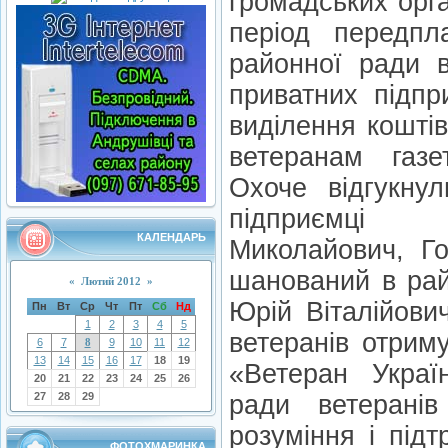
громадських орган
період передпла
районної ради в
приватних підпр
виділення кошті
ветеранам газе
Охоче відгукну
підприємці
КАЛЕНДАРЬ
Миколайович, Г
шанований в ра
«
Лютий 2012
»
Юрій Віталійови
Пн
Вт
Ср
Чт
Пт
Сб
Нд
1
2
3
4
5
ветеранів отрим
6
7
8
9
10
11
12
13
14
15
16
17
18
19
«Ветеран Украї
20
21
22
23
24
25
26
27
28
29
ради ветерані
розуміння і під
ФОТОХМАРИНКА