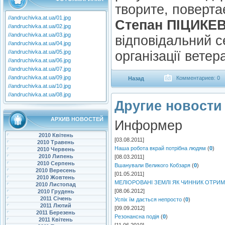
творите, поверта
//andruchivka.at.ua/01.jpg
Степан ПІЦИКЕ
//andruchivka.at.ua/02.jpg
//andruchivka.at.ua/03.jpg
відповідальний с
//andruchivka.at.ua/04.jpg
//andruchivka.at.ua/05.jpg
організації ветера
//andruchivka.at.ua/06.jpg
//andruchivka.at.ua/07.jpg
//andruchivka.at.ua/09.jpg
Комментариев: 0
Назад
//andruchivka.at.ua/10.jpg
//andruchivka.at.ua/08.jpg
Другие новости 
АРХИВ НОВОСТЕЙ
Информер
2010 Квітень
[03.08.2011]
2010 Травень
Наша робота вкрай потрібна людям
(
0
)
2010 Червень
2010 Липень
[08.03.2011]
2010 Серпень
Вшанували Великого Кобзаря
(
0
)
2010 Вересень
[01.05.2011]
2010 Жовтень
МЕЛІОРОВАНІ ЗЕМЛІ ЯК ЧИННИК ОТРИ
2010 Листопад
[08.06.2012]
2010 Грудень
2011 Січень
Успіх їм дається непросто
(
0
)
2011 Лютий
[09.09.2012]
2011 Березень
Резонансна подія
(
0
)
2011 Квітень