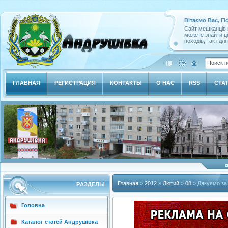
Вітаємо Вас, Гі
Сайт мешканців м
можете знайти ц
походів, так і дл
ГЛАВНАЯ
РЕГИСТРАЦИЯ
КОНТАКТЫ
О НАС
RSS
СТА
Главная
»
2012
»
Лютий
»
08
» Дякуємо за
РAЗДЕЛЫ
Головна
Каталог статей Андрушівка