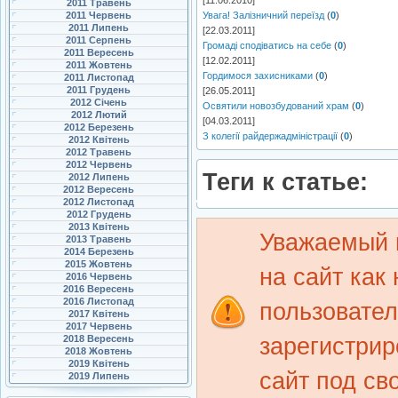
[11.06.2010]
2011 Травень
2011 Червень
Увага! Залізничний переїзд
(
0
)
2011 Липень
[22.03.2011]
2011 Серпень
Громаді сподіватись на себе
(
0
)
2011 Вересень
[12.02.2011]
2011 Жовтень
Гордимося захисниками
(
0
)
2011 Листопад
2011 Грудень
[26.05.2011]
2012 Січень
Освятили новозбудований храм
(
0
)
2012 Лютий
[04.03.2011]
2012 Березень
З колегії райдержадміністрації
(
0
)
2012 Квітень
2012 Травень
2012 Червень
Теги к статье:
2012 Липень
2012 Вересень
2012 Листопад
2012 Грудень
2013 Квітень
Уважаемый 
2013 Травень
2014 Березень
2015 Жовтень
на сайт как
2016 Червень
2016 Вересень
2016 Листопад
пользовате
2017 Квітень
2017 Червень
зарегистрир
2018 Вересень
2018 Жовтень
2019 Квітень
сайт под св
2019 Липень