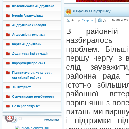
Фотоальбоми Андрушівка
Дякуємо за підтримку
Історія Андрушівка
Автор:
Crypton
Дата: 07.08.2026
Андрушівка сьогодні
В районній ор
Андрушівка реклама
назбиралось 
Карти Андрушівки
проблем. Більші
Додаткова інформація
першу чергу, з в
Інформація про сайт
слід зауважит
Підприємства, установи,
районна рада т
організації району
істотно збільши
3G Інтернет
районної ветер
Супутникове телебачення
порівнянні з по
Не переплачуйте!
питань ми вирішу
і підтримки під
РЕКЛАМА