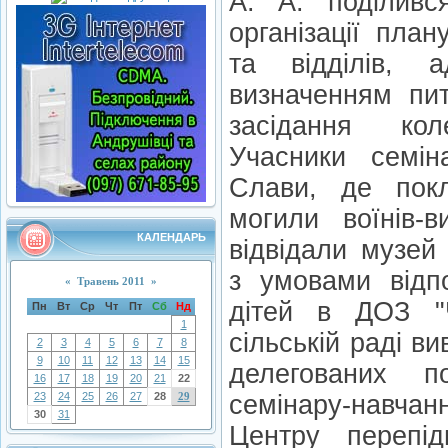
А. А. поділивс
організації пла
та відділів, а
визначенням пи
засідання кол
Учасники семі
Слави, де покл
могили воїнів-в
КАЛЕНДАРЬ
відвідали музей
з умовами відп
«
Травень 2011
»
дітей в ДОЗ "Ч
Пн
Вт
Ср
Чт
Пт
Сб
Нд
1
сільській раді в
2
3
4
5
6
7
8
9
10
11
12
13
14
15
делегованих п
16
17
18
19
20
21
22
23
24
25
26
27
28
29
семінару-навчан
30
31
Центру перепід