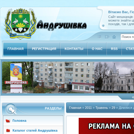
Вітаємо Вас, Гі
Сайт мешканців м
можете знайти ц
походів, так і дл
ГЛАВНАЯ
РЕГИСТРАЦИЯ
КОНТАКТЫ
О НАС
RSS
СТА
Главная
»
2011
»
Травень
»
29
» Ділилися 
РAЗДЕЛЫ
Головна
Каталог статей Андрушівка