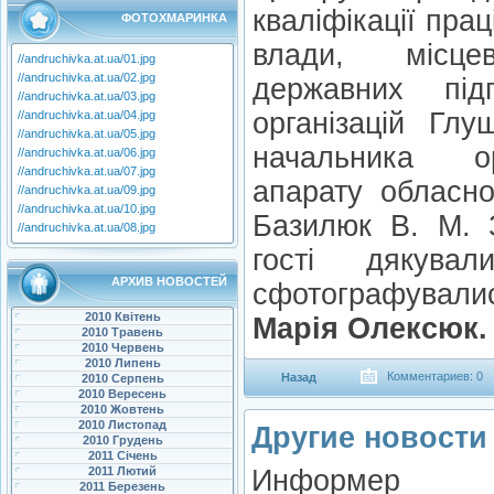
кваліфікації прац
ФОТОХМАРИНКА
влади, місцев
//andruchivka.at.ua/01.jpg
//andruchivka.at.ua/02.jpg
державних під
//andruchivka.at.ua/03.jpg
організацій Глу
//andruchivka.at.ua/04.jpg
//andruchivka.at.ua/05.jpg
начальника ор
//andruchivka.at.ua/06.jpg
//andruchivka.at.ua/07.jpg
апарату обласно
//andruchivka.at.ua/09.jpg
//andruchivka.at.ua/10.jpg
Базилюк В. М. 
//andruchivka.at.ua/08.jpg
гості дякува
АРХИВ НОВОСТЕЙ
сфотографувалис
2010 Квітень
Марія Олексюк.
2010 Травень
2010 Червень
2010 Липень
Комментариев: 0
Назад
2010 Серпень
2010 Вересень
2010 Жовтень
2010 Листопад
Другие новости 
2010 Грудень
2011 Січень
2011 Лютий
Информер
2011 Березень