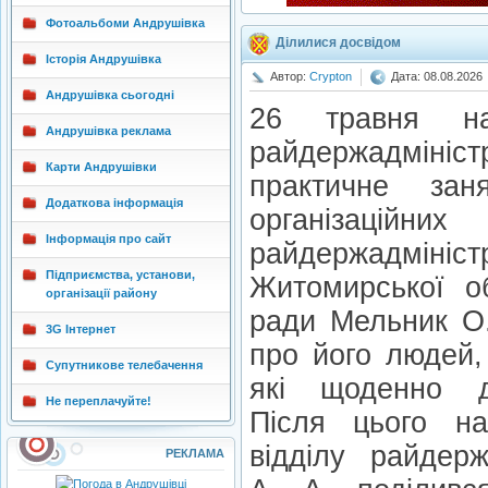
Фотоальбоми Андрушівка
Ділилися досвідом
Історія Андрушівка
Автор:
Crypton
Дата: 08.08.2026
Андрушівка сьогодні
26 травня на
Андрушівка реклама
райдержадмініст
Карти Андрушівки
практичне зан
Додаткова інформація
організац
Інформація про сайт
райдержадмініст
Підприємства, установи,
Житомирської об
організації району
ради Мельник О.
3G Інтернет
про його людей,
Супутникове телебачення
які щоденно д
Не переплачуйте!
Після цього нач
відділу райдерж
РЕКЛАМА