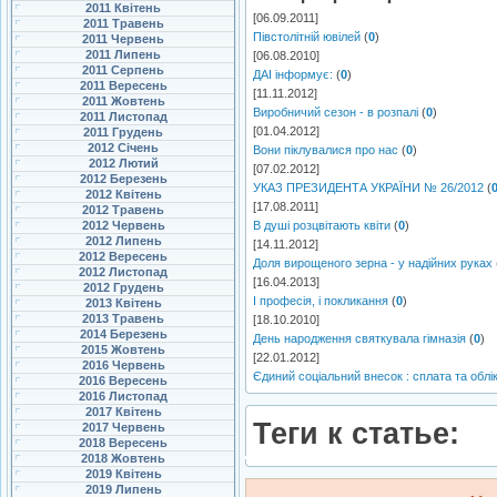
2011 Квітень
[06.09.2011]
2011 Травень
Півстолітній ювілей
(
0
)
2011 Червень
2011 Липень
[06.08.2010]
2011 Серпень
ДАІ інформує:
(
0
)
2011 Вересень
[11.11.2012]
2011 Жовтень
Виробничий сезон - в розпалі
(
0
)
2011 Листопад
[01.04.2012]
2011 Грудень
2012 Січень
Вони піклувалися про нас
(
0
)
2012 Лютий
[07.02.2012]
2012 Березень
УКАЗ ПРЕЗИДЕНТА УКРАЇНИ № 26/2012
(
2012 Квітень
[17.08.2011]
2012 Травень
2012 Червень
В душі розцвітають квіти
(
0
)
2012 Липень
[14.11.2012]
2012 Вересень
Доля вирощеного зерна - у надійних руках
2012 Листопад
[16.04.2013]
2012 Грудень
І професія, і покликання
(
0
)
2013 Квітень
2013 Травень
[18.10.2010]
2014 Березень
День народження святкувала гімназія
(
0
)
2015 Жовтень
[22.01.2012]
2016 Червень
Єдиний соціальний внесок : сплата та обл
2016 Вересень
2016 Листопад
2017 Квітень
Теги к статье:
2017 Червень
2018 Вересень
2018 Жовтень
2019 Квітень
2019 Липень