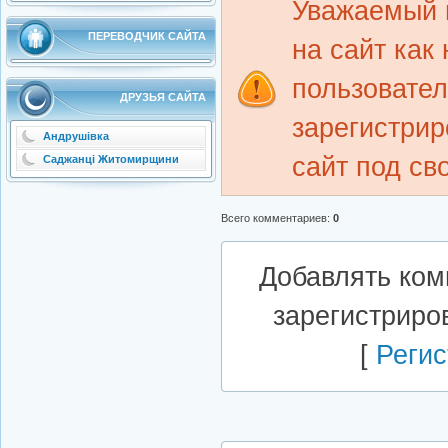
Уважаемый 
ПЕРЕВОДЧИК САЙТА
на сайт как
пользовате
ДРУЗЬЯ САЙТА
зарегистрир
Андрушівка
сайт под св
Саджанці Житомирщини
Всего комментариев
:
0
Добавлять ком
зарегистриро
[
Регис