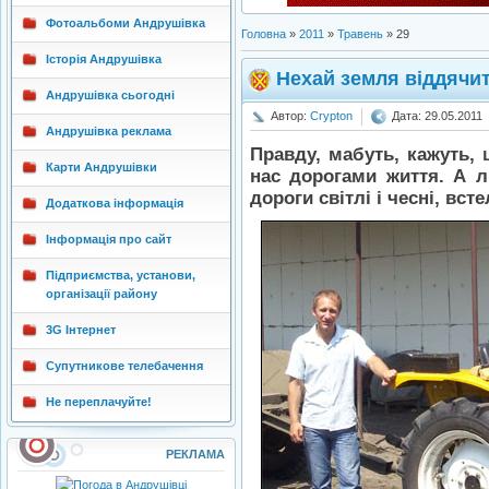
Фотоальбоми Андрушівка
Головна
»
2011
»
Травень
»
29
Історія Андрушівка
Нехай земля віддячи
Андрушівка сьогодні
Автор:
Crypton
Дата: 29.05.2011
Андрушівка реклама
Правду, мабуть, кажуть, 
Карти Андрушівки
нас дорогами життя. А л
дороги світлі і чесні, вс
Додаткова інформація
Інформація про сайт
Підприємства, установи,
організації району
3G Інтернет
Супутникове телебачення
Не переплачуйте!
РЕКЛАМА