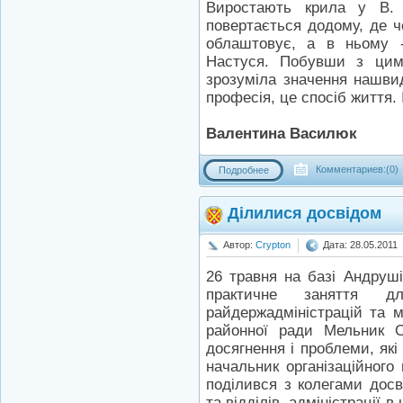
Виростають крила у В. 
повертається додому, де че
облаштовує, а в ньому 
Настуся. Побувши з цим
зрозуміла значення нашви
професія, це спосіб життя. І
Валентина Василюк
Комментариев:(0)
Подробнее
Ділилися досвідом
Автор:
Crypton
Дата: 28.05.2011
26 травня на базі Андруші
практичне заняття для
райдержадміністрацій та м
районної ради Мельник О
досягнення і проблеми, як
начальник організаційного 
поділився з колегами досв
та відділів, адміністрації 