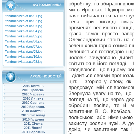
обробітку, і в збиранні вро
ФОТОХМАРИНКА
ми в Ярешках. Підкорюємо 
наче вибачається за незруч
//andruchivka.at.ua/01.jpg
села, при вигляді смара
//andruchivka.at.ua/02.jpg
//andruchivka.at.ua/03.jpg
променях весняного сонця,
//andruchivka.at.ua/04.jpg
краса землі просто заво
//andruchivka.at.ua/05.jpg
Олександрович стоїть на с
//andruchivka.at.ua/06.jpg
зелені хвилі гарна озима 
//andruchivka.at.ua/07.jpg
вклоняється господарю і щ
//andruchivka.at.ua/09.jpg
//andruchivka.at.ua/10.jpg
чоловік зачудовано диви
//andruchivka.at.ua/08.jpg
світиться в його погляді. 
сподіваюся, що в цьому році
- ділиться своїми прогноза
АРХИВ НОВОСТЕЙ
цнт. - згоріла у спеку, я
2010 Квітень
продовжує мій співрозмов
2010 Травень
Звернула увагу на те, що п
2010 Червень
2010 Липень
погляд на ті, що через дор
2010 Серпень
обробиш посіви, те й м
2010 Вересень
запитання В. О. Ковбаса.
2010 Жовтень
2010 Листопад
польською або німецькою
2010 Грудень
захисту рослин чужі. А д
2011 Січень
2011 Лютий
докір, чи запитання так 
2011 Березень