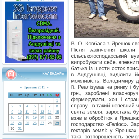
В. О. Ковбаса з Ярешок св
Після закінчення школи
сільськогосподарський ву
випробувати себе, впевнити
батька із шести соток прис
КАЛЕНДАРЬ
в Андрушівці, виділити й
можливість. Володимиру д
її. Реалізував на ринку і 
«
Травень 2011
»
грн., зароблені власнор
Пн
Вт
Ср
Чт
Пт
Сб
Нд
фермерувати, хоч і страш
1
справу і в такий непевний ч
2
3
4
5
6
7
8
свята земля, заростала бу
9
10
11
12
13
14
15
взяв в обробіток в Ярешках
16
17
18
19
20
21
22
23
24
25
26
27
28
29
господарство «Геліос». З
30
31
гектарів землі: у Ярешках -
така розпорошеність земе