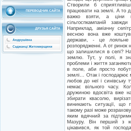
Створили б сприятливіші
працювати на землі. А то д
ПЕРЕВОДЧИК САЙТА
важко взяти, а ціни 
сільгоспкампаній завжди
Наприклад, аміачну селіт
ДРУЗЬЯ САЙТА
весною вона вже кошту
держави, - це лояльне
Андрушівка
розпорядженні. А от ринок 
Саджанці Житомирщини
що залишилися в селі? На
землю. Тут, у полі, я з
проблеми і життя заганяють
в поле, аби просто побут
землі… Отак і господарює м
любов до неї і синівську
немає вільного часу. Ко
дружиною вдосвіта вже на
збирати квасолю, виріза
виникають ситуації, що п
такому разі може розрахову
яким вдячний за підтримк
Мазуру. Він перший з ке
цікавився, як той господ