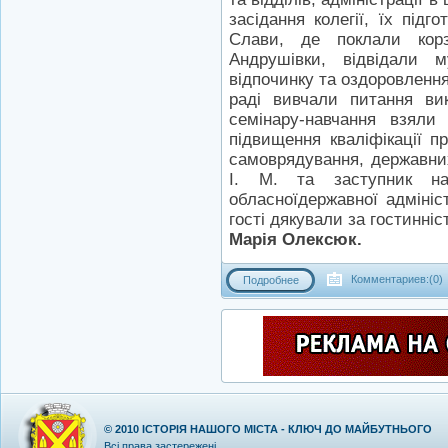
засідання колегії, їх під
Слави, де поклали корзи
Андрушівки, відвідали 
відпочинку та оздоровлення
раді вивчали питання ви
семінару-навчання взяли
підвищення кваліфікації пр
самоврядування, державних
І. М. та заступник нач
обласноїдержавної адміні
гості дякували за гостинні
Марія Олексюк.
Комментариев:(0)
Подробнее
© 2010
ІСТОРІЯ НАШОГО МІСТА - КЛЮЧ ДО МАЙБУТНЬОГО
Всі права застережені