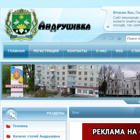
Вітаємо Вас, Гі
Сайт мешканців м
можете знайти ц
походів, так і дл
ГЛАВНАЯ
РЕГИСТРАЦИЯ
КОНТАКТЫ
О НАС
RSS
СТА
Блог
РAЗДЕЛЫ
Головна
Каталог статей Андрушівка