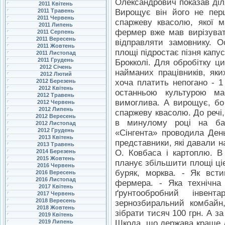
Олександрович показав діля
2011 Квітень
2011 Травень
Вирощує він його не перш
2011 Червень
спаржеву квасолю, якої м
2011 Липень
фермер вже мав вирізуват
2011 Серпень
2011 Вересень
відправляти замовнику. О
2011 Жовтень
площі підростає пізня капус
2011 Листопад
2011 Грудень
Брокколі. Для обробітку ци
2012 Січень
найманих працівників, яки
2012 Лютий
2012 Березень
хоча платить непогано - 1 
2012 Квітень
останньою культурою м
2012 Травень
вимоглива. А вирощує, бо 
2012 Червень
2012 Липень
спаржеву квасолю. До речі,
2012 Вересень
в минулому році на баз
2012 Листопад
2012 Грудень
«Сінгента» проводила День
2013 Квітень
представники, які давали н
2013 Травень
2014 Березень
О. Ковбаса і картоплю. В
2015 Жовтень
планує збільшити площі цієї
2016 Червень
буряк, морква. - Як вст
2016 Вересень
2016 Листопад
фермера. - Яка технічна
2017 Квітень
ґрунтообробний інвент
2017 Червень
2018 Вересень
зернозбиральний комбайн
2018 Жовтень
зібрати тисяч 100 грн. А за
2019 Квітень
2019 Липень
Шкода, що держава краще дб