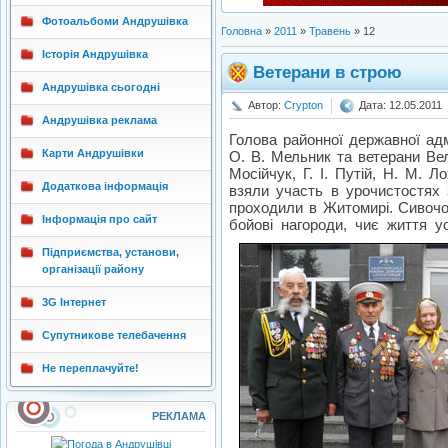
Фотоальбоми Андрушівка
Головна
»
2011
»
Травень
»
12
Історія Андрушівка
Ветерани в строю
Андрушівка сьогодні
Автор:
Crypton
Дата: 12.05.2011
Андрушівка реклама
Голова районної державної адм
Карти Андрушівки
О. В. Мельник та ветерани Вел
Мосійчук, Г. І. Путій, Н. М. 
Додаткова інформація
взяли участь в урочистостях з
проходили в Житомирі. Сивочол
Інформація про сайт
бойові нагороди, чиє життя 
Підприємства, установи,
організації району
3G Інтернет
Супутникове телебачення
Не переплачуйте!
РЕКЛАМА