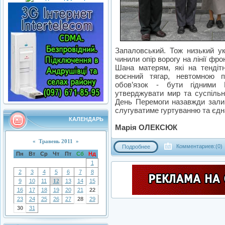
Запаловський. Тож низький ук
чинили опір ворогу на лінії фро
Шана матерям, які на тендіт
воєнний тягар, невтомною 
обов’язок - бути гідними 
утверджувати мир та суспільну
День Перемоги назавжди зали
слугуватиме гуртуванню та єдн
КАЛЕНДАРЬ
Марія ОЛЕКСЮК
«
Травень 2011
»
Комментариев:(0)
Подробнее
Пн
Вт
Ср
Чт
Пт
Сб
Нд
1
2
3
4
5
6
7
8
9
10
11
12
13
14
15
16
17
18
19
20
21
22
23
24
25
26
27
28
29
30
31