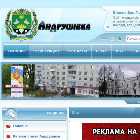
Вітаємо Вас, Гі
Сайт мешканців м
можете знайти ц
походів, так і дл
ГЛАВНАЯ
РЕГИСТРАЦИЯ
КОНТАКТЫ
О НАС
RSS
СТА
Блог
РAЗДЕЛЫ
Головна
Каталог статей Андрушівка