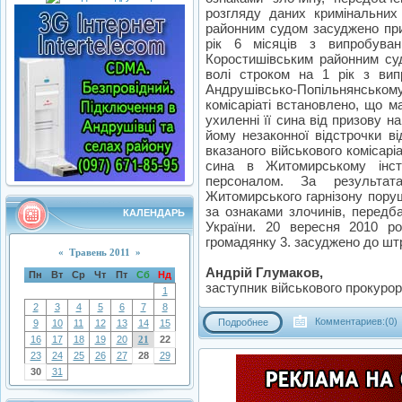
розгляду даних кримінальних
районним судом засуджено при
рік 6 місяців з випробув
Коростишівським районним су
волі строком на 1 рік з вип
Андрушівсько-Попільнянсь
комісаріаті встановлено, що м
ухиленні її сина від призову 
йому незаконної відстрочки ві
вказаного військового комісарі
сина в Житомирському інсти
персоналом. За результат
Житомирського гарнізону пору
за ознаками злочинів, передбач
КАЛЕНДАРЬ
України. 20 вересня 2010 р
громадянку 3. засуджено до штр
«
Травень 2011
»
Андрій Глумаков,
Пн
Вт
Ср
Чт
Пт
Сб
Нд
заступник військового прокурор
1
2
3
4
5
6
7
8
Комментариев:(0)
Подробнее
9
10
11
12
13
14
15
16
17
18
19
20
21
22
23
24
25
26
27
28
29
30
31