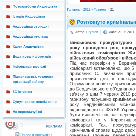
Фотоальбоми Андрушівка
Головна
»
2011
»
Травень
»
21
Історія Андрушівка
Розглянуто кримінальн
Андрушівка сьогодні
Автор:
Crypton
Дата: 21.05.2011
Андрушівка реклама
Військовою прокуратурою 
Карти Андрушівки
року проведено ряд проку
військових комісаріатах Жи
Додаткова інформація
військовий обов’язок і війсь
Під час перевірки у Бердичі
Інформація про сайт
комісаріаті встановлено, що 5
призовник С. визнаний прид
Підприємства, установи,
призначений для її проходж
організації району
Отримавши повістку, призовник
до Бердичівського об’єднаного 
3G Інтернет
зв’язку з цим 7 червня 2010 
гарнізону порушено криміналь
Супутникове телебачення
року Бердичівським міськр
відповідно до ст. 335 КК Україн
Не переплачуйте!
були виявлені під час переві
комісаріаті та у Коростиші
комісаріаті. Так, прокура
РЕКЛАМА
кримінальні справи щодо двох 
ознаками злочину, передбаче