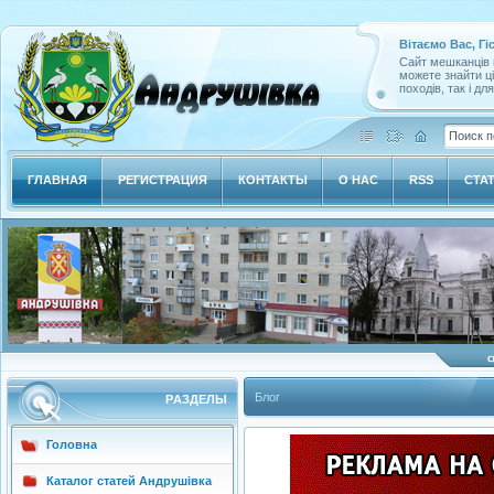
Вітаємо Вас, Гі
Сайт мешканців м
можете знайти ц
походів, так і дл
ГЛАВНАЯ
РЕГИСТРАЦИЯ
КОНТАКТЫ
О НАС
RSS
СТА
Блог
РAЗДЕЛЫ
Головна
Каталог статей Андрушівка