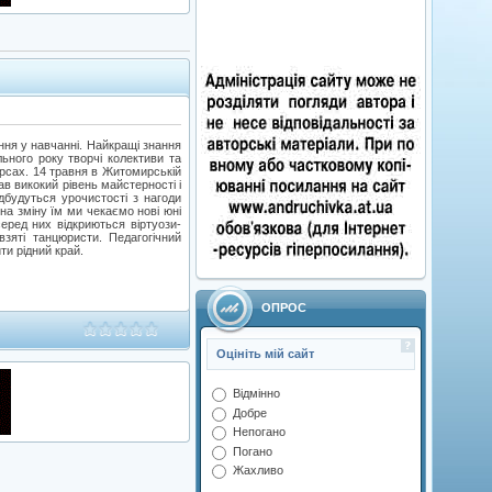
ння у навчанні. Найкращі знання
ьного року творчі колективи та
урсах. 14 травня в Житомирській
в викокий рівень майстерності і
дбудуться урочистості з нагоди
а зміну їм ми чекаємо нові юні
еред них відкриються віртуози-
взяті танцюристи. Педагогічний
ти рідний край.
ОПРОС
Оцініть мій сайт
Відмінно
Добре
Непогано
Погано
Жахливо