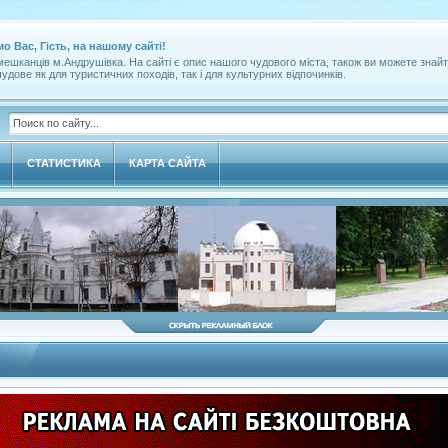
мо Вас, Гість, на нашому сайті!
ешканців м.Андрушівка. На сайті є опис нашого чудового міста, також ви можете знайт
удове як для туристичних походів, так і для культурних відпочинків.
СТАТИСТИКА
КАРТА САЙТА