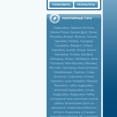
ПОПУЛЯРНЫЕ ТЭГИ
Андрушівка, Червоне,Антопіль,
Бровки Перші, Бровки Другі, Великі
Мошківці, Волиця, Волосів, Гальчин,
Гарапівка, Глинівці, Городище,
Городківка, Жерделі, Забара,
Зарубинці, Іванків, Івниця, Камені,
Корчмище, Котівка, Крилівка,
Лебединці, Лісівка, Любимівка, Мала
П'ятигірка, Малі Мошківці, Міньківці,
Мостове, Нехворощ, Нова Котельня,
Новоівницьке, Павелки, Стара
Котельня, Старосілля, Степок,
Тарасівка, хутір Чубарівка, Ярешки,
Яроповичі. сайти Андрушівки,
організації Андрушівки, погода
Андрушівка, Андрушівка Чайка,
походження назв населених пунктів
району, безкоштовне фото на
документи, оператори мобільного
зв'язку в Андрушівці, установка
ліцензійного Windows XP, створення