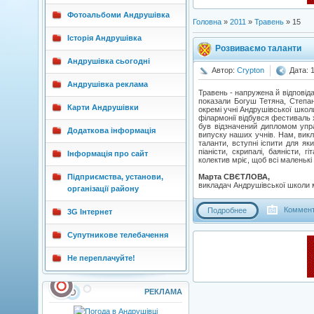
Фотоальбоми Андрушівка
Головна
»
2011
»
Травень
»
15
Історія Андрушівка
Розвиваємо таланти
Андрушівка сьогодні
Автор:
Crypton
Дата: 
Андрушівка реклама
Травень - напружена й відповід
показали Богуш Тетяна, Степан
Карти Андрушівки
окремі учні Андрушівської школ
філармонії відбувся фестиваль х
був відзначений дипломом упра
Додаткова інформація
випуску наших учнів. Нам, вик
таланти, вступні іспити для я
піаністи, скрипалі, баяністи,
Інформація про сайт
колектив мріє, щоб всі маленькі
Підприємства, установи,
Марта СВЄТЛОВА,
викладач Андрушівської школи 
організації району
Коммент
Подробнее
3G Інтернет
Супутникове телебачення
Не переплачуйте!
РЕКЛАМА