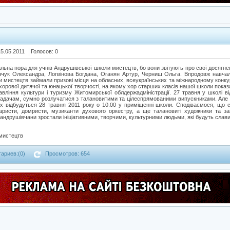
15.05.2011
Голосов: 0
альна пора для учнів Андрушівської школи мистецтв, бо вони звітують про свої досягне
чук Олександра, Логвінова Богдана, Оганян Артур, Черниш Ольга. Впродовж навчал
и мистецтв займали призові місця на обласних, всеукраїнських та міжнародному конк
орової дитячої та юнацької творчості, на якому хор старших класів нашої школи показа
вління культури і туризму Житомирської облдержадміністрації. 27 травня у школі ві
ладачам, сумно розлучатися з талановитими та цілеспрямованими випускниками. Але н
ких відбудуться 28 травня 2011 року о 10.00 у приміщенні школи. Сподіваємося, що с
 гітаристи, домристи, музиканти духового оркестру, а ще талановиті художники та за
 андрушівчани зростали ініціативними, творчими, культурними людьми, які будуть слави
мистецтв
ариев:(0)
Просмотров: 654