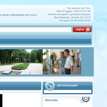
Вы пришли как Гість
Ваш IP адрес: 216.73.217.60
Количество дней с дня регистрации:
и цікаву інформацію про нього.
Ваш браузер: chrome 131.0.0.0
Сегодня: 06.08.2026 00:02
АВТОРИЗАЦИЯ
РЕКЛАМА