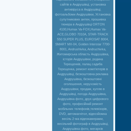
сайтів в Андрушівці, установка
антивіруса в Андрушівці,
фотоальбоми Андрушівки, Установка
супутникових антен, прошивка
тюнера в Андрушівці ORTON
4100,Humax Va-FOX,Нumax Va-
ACE,GLOBO 7010A, STAR-TRACK
550 SUPER PLUS, EUROSAT 8004,
SMART MX-04, Golden Interstar 7700-
8001, Andrushivka, Andruchivka,
Житомирська область Андрушівка,
історія Андрушівки, родина
Терещенків, палац садиба
Терещенка, ремонт комп'ютерів в
Андрушівці, безкоштовна реклама
Андрушівка, безкоштовні
оголошення, нерухомість
Андрушівки, продам, куплю в
Андрушівці, погода Андрушівка,
Андрушівка фото, друк цифрового
фото, професійний ремонт
мобільних телефонів,телевізорів,
DVD, автомагнітол, відеозйомка
весіль 2-ма відеокамерами,
весільний фотограф в Андрушівці,
Андрушівка фото, мегархів