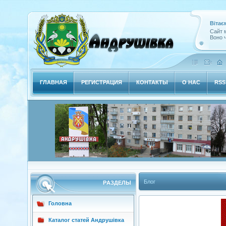
Вітає
Сайт м
Воно ч
ГЛАВНАЯ
РЕГИСТРАЦИЯ
КОНТАКТЫ
О НАС
RSS
Блог
РAЗДЕЛЫ
Головна
Каталог статей Андрушівка