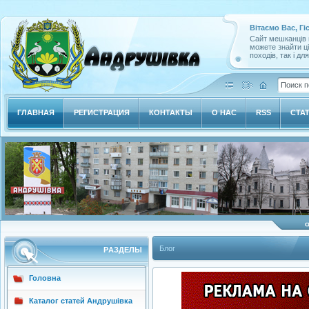
Вітаємо Вас, Гі
Сайт мешканців м
можете знайти ц
походів, так і дл
ГЛАВНАЯ
РЕГИСТРАЦИЯ
КОНТАКТЫ
О НАС
RSS
СТА
Блог
РAЗДЕЛЫ
Головна
Каталог статей Андрушівка