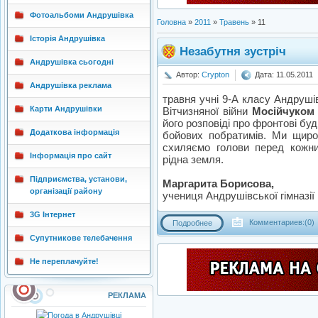
Фотоальбоми Андрушівка
Головна
»
2011
»
Травень
»
11
Історія Андрушівка
Незабутня зустріч
Андрушівка сьогодні
Автор:
Crypton
Дата: 11.05.2011
Андрушівка реклама
травня учні 9-А класу Андрушів
Карти Андрушівки
Вітчизняної війни
Мосійчуком
його розповіді про фронтові буд
Додаткова інформація
бойових побратимів. Ми щиро 
схиляємо голови перед кожни
Інформація про сайт
рідна земля.
Підприємства, установи,
Маргарита Борисова,
організації району
учениця Андрушівської гімназії
3G Інтернет
Комментариев:(0)
Подробнее
Супутникове телебачення
Не переплачуйте!
РЕКЛАМА