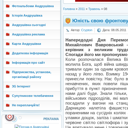
Фотоальбоми Андрушівка
Головна
»
2011
»
Травень
»
08
Історія Андрушівка
Юність свою фронтову 
Андрушівка сьогодні
Автор:
Crypton
Дата: 08.05.2011
Андрушівка реклама
Напередодні Дня Перемо
Карти Андрушівки
Михайлович Вавровський -
керівник з великим трудо
Додаткова інформація
Спогади його ми пропонуємо 
Коли розпочалася Велика Ві
Інформація про сайт
молила Бога, щоб війна швидш
тривали один за одним кровопр
Підприємства, установи,
назад у його лігво. Взимку 19
організації району
принесли повістку. Нас було в
ненавчених, яких повели піш
3G Інтернет
прибуття в пункт призначення 
нами далі буде. Знали тільки
Супутникове телебачення
військових підрозділів, які мал
посадили у вагони на станці
Не переплачуйте!
Дарницею налетіла фашистсь
пораненими на сусідніх коліях 
уламки дощок, заліза і шматки
РЕКЛАМА
червоне світло світлофора і з
Це врятувало мене і товаришів 