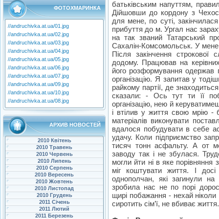
батьківським напуттям, прави
ФОТОХМАРИНКА
Дійшовши до кордону з Чехос
для мене, по суті, закінчилася
//andruchivka.at.ua/01.jpg
прибуття до м. Ургал нас зарах
//andruchivka.at.ua/02.jpg
на так званий Татарський пр
//andruchivka.at.ua/03.jpg
Сахалін-Комсомольськ. У мене б
//andruchivka.at.ua/04.jpg
Після закінчення строкової 
//andruchivka.at.ua/05.jpg
додому. Працював на керівних
//andruchivka.at.ua/06.jpg
його розформування одержав п
//andruchivka.at.ua/07.jpg
організацію. Я запитав у тоді
//andruchivka.at.ua/09.jpg
райкому партії, де знаходиться
//andruchivka.at.ua/10.jpg
сказали: - Ось тут ти її по
//andruchivka.at.ua/08.jpg
організацію, нею й керуватимеш
і втілив у життя свою мрію - 
матеріалів виконувати поставл
АРХИВ НОВОСТЕЙ
вдалося побудувати в себе а
удачу. Коли підприємство запр
2010 Квітень
тисяч тонн асфальту. А от м
2010 Травень
заводу так і не збулася. Труд
2010 Червень
2010 Липень
могли йти ні в яке порівняння 
2010 Серпень
міг коштувати життя. І досі
2010 Вересень
однополчан, які загинули на
2010 Жовтень
зробила нас не по порі доро
2010 Листопад
щирі побажання - нехай ніколи 
2010 Грудень
2011 Січень
сиротить сім’ї, не вбиває життя
2011 Лютий
2011 Березень