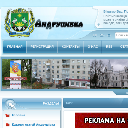
Вітаємо Вас, Гі
Сайт мешканців м
можете знайти ц
походів, так і дл
ГЛАВНАЯ
РЕГИСТРАЦИЯ
КОНТАКТЫ
О НАС
RSS
СТА
Блог
РAЗДЕЛЫ
Головна
Каталог статей Андрушівка