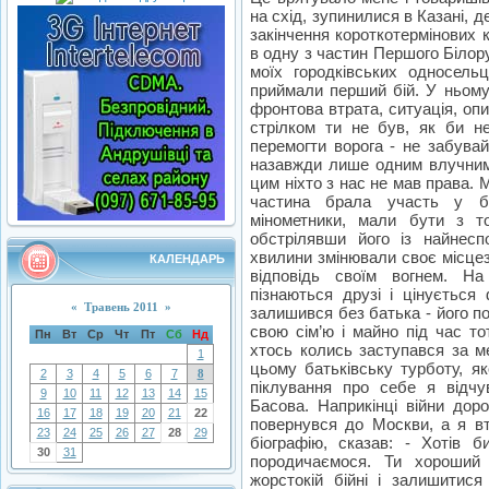
на схід, зупинилися в Казані, 
закінчення короткотермінових 
в одну з частин Першого Білорус
моїх городківських односел
приймали перший бій. У ньому
фронтова втрата, ситуація, оп
стрілком ти не був, як би 
перемогти ворога - не забува
назавжди лише одним влучним
цим ніхто з нас не мав права. 
частина брала участь у б
мінометники, мали бути з т
обстрілявши його із найнесп
хвилини змінювали своє місцез
КАЛЕНДАРЬ
відповідь своїм вогнем. На
пізнаються друзі і цінується
«
Травень 2011
»
залишився без батька - його п
свою сім’ю і майно під час то
Пн
Вт
Ср
Чт
Пт
Сб
Нд
хтось колись заступався за м
1
цьому батьківську турботу, я
2
3
4
5
6
7
8
піклування про себе я відч
9
10
11
12
13
14
15
Басова. Наприкінці війни доро
16
17
18
19
20
21
22
повернувся до Москви, а я вт
23
24
25
26
27
28
29
біографію, сказав: - Хотів б
30
31
породичаємося. Ти хороший
жорстокій бійні і залишити