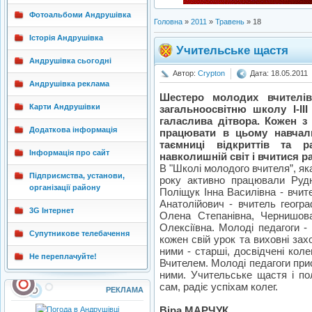
Фотоальбоми Андрушівка
Головна
»
2011
»
Травень
»
18
Історія Андрушівка
Учительське щастя
Андрушівка сьогодні
Автор:
Crypton
Дата: 18.05.2011
Андрушівка реклама
Шестеро молодих вчителі
Карти Андрушівки
загальноосвітню школу І-ІІ
галаслива дітвора. Кожен з
Додаткова інформація
працювати в цьому навчаль
таємниці відкриттів та р
Інформація про сайт
навколишній світ і вчитися р
В "Школі молодого вчителя”, як
Підприємства, установи,
року активно працювали Рудю
організації району
Поліщук Інна Василівна - вчит
Анатолійович - вчитель геогра
3G Інтернет
Олена Степанівна, Чернишов
Олексіївна. Молоді педагоги - 
Супутникове телебачення
кожен свій урок та виховні зах
ними - старші, досвідчені кол
Не переплачуйте!
Вчителем. Молоді педагоги при
ними. Учительське щастя і пол
сам, радіє успіхам колег.
РЕКЛАМА
Віра МАРЧУК,