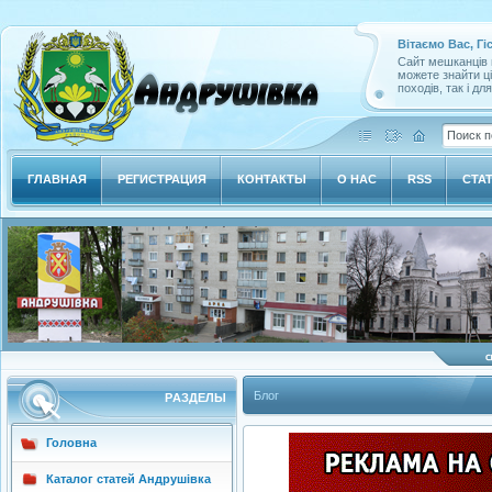
Вітаємо Вас, Гі
Сайт мешканців м
можете знайти ц
походів, так і дл
ГЛАВНАЯ
РЕГИСТРАЦИЯ
КОНТАКТЫ
О НАС
RSS
СТА
Блог
РAЗДЕЛЫ
Головна
Каталог статей Андрушівка