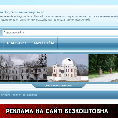
мо Вас, Гість, на нашому сайті!
ешканців м.Андрушівка. На сайті є опис нашого чудового міста, також ви можете знайт
удове як для туристичних походів, так і для культурних відпочинків.
СТАТИСТИКА
КАРТА САЙТА
 Дітворі - безпечних канікул