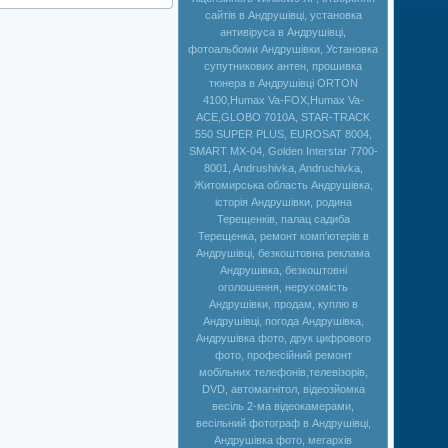
сайтів в Андрушівці, установка
антивіруса в Андрушівці,
фотоальбоми Андрушівки, Установка
супутникових антен, прошивка
тюнера в Андрушівці ORTON
4100,Humax Va-FOX,Нumax Va-
ACE,GLOBO 7010A, STAR-TRACK
550 SUPER PLUS, EUROSAT 8004,
SMART MX-04, Golden Interstar 7700-
8001, Andrushivka, Andruchivka,
Житомирська область Андрушівка,
історія Андрушівки, родина
Терещенків, палац садиба
Терещенка, ремонт комп'ютерів в
Андрушівці, безкоштовна реклама
Андрушівка, безкоштовні
оголошення, нерухомість
Андрушівки, продам, куплю в
Андрушівці, погода Андрушівка,
Андрушівка фото, друк цифрового
фото, професійний ремонт
мобільних телефонів,телевізорів,
DVD, автомагнітол, відеозйомка
весіль 2-ма відеокамерами,
весільний фотограф в Андрушівці,
Андрушівка фото, мегархів