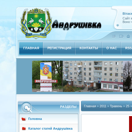
Вітає
Сайт м
Воно ч
ГЛАВНАЯ
РЕГИСТРАЦИЯ
КОНТАКТЫ
О НАС
RSS
Главная
»
2011
»
Травень
»
25
»
РAЗДЕЛЫ
Головна
Каталог статей Андрушівка