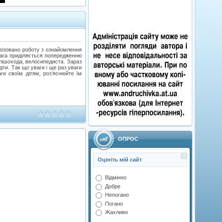
ивізовано роботу з ознайомлення
вага приділяється попередженню
пішохода, велосипедиста. Зараз
іти. Так що уваги і ще раз уваги
ги своїм дітям, роз’яснюйте їм
ОПРОС
Оцініть мій сайт
Відмінно
Добре
Непогано
Погано
Жахливо