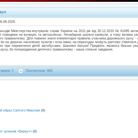
ікул
06.08.2026
ходів Міністерства внутрішніх справ України на 2011 рік від 30.12.2010 № 41085 акт
ї поведінки на вулицях та автошляхах. Незабаром шкільні канікули, а тому велика у
го травматизму. Діти повинні знати елементарні правила учасника дорожнього руху - 
 бо на дорогах населених пунктів і поза ними, на переходах можуть раптово з’явитися д
иво при перевезенні дітей автобусами. Шановні батьки! Приділіть якомога більше ува
руху, бо попередження дитячого травматизму - наше спільне завдання.
ариев: 0
Просмотров: 909
ий образ Святого Миколая
(
0
)
м» зупинив «Беркут»
(
0
)