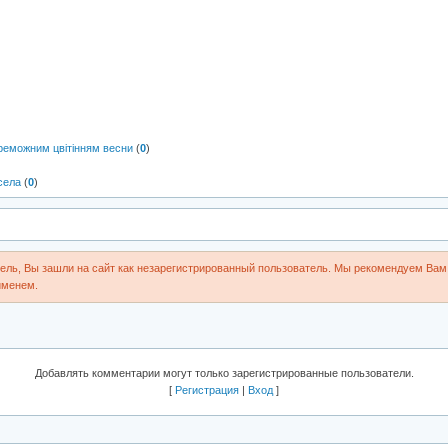
реможним цвітінням весни
(
0
)
села
(
0
)
ль, Вы зашли на сайт как незарегистрированный пользователь. Мы рекомендуем Вам 
именем.
Добавлять комментарии могут только зарегистрированные пользователи.
[
Регистрация
|
Вход
]