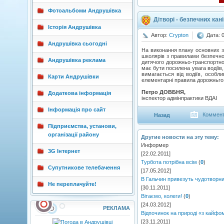
Фотоальбоми Андрушівка
Дітворі - безпечних кан
Історія Андрушівка
Автор:
Crypton
Дата: 
Андрушівка сьогодні
На виконання плану основних за
школярів з правилами безпечно
Андрушівка реклама
дитячого дорожньо-транспортно
має бути посилена увага водіїв,
вимагається від водіїв, особл
Карти Андрушівки
елементарні правила дорожньго 
Петро ДОВБНЯ,
Додаткова інформація
інспектор адмінпрактики ВДАІ
Інформація про сайт
Коммент
Назад
Підприємства, установи,
організації району
Другие новости на эту тему:
Информер
3G Інтернет
[22.02.2011]
Турбота потрібна всім
(
0
)
Супутникове телебачення
[17.05.2012]
В Гальчин привезуть чудотворн
Не переплачуйте!
[30.11.2011]
Вітаємо, колеги!
(
0
)
[24.03.2012]
РЕКЛАМА
Відпочинок на природі «з кайфо
[23.11.2011]