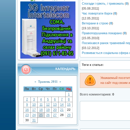
Спогади і гріють, і тривожать
(
0
)
[05.08.2011]
Час повертати борги
(
0
)
[12.05.2011]
Ветерани в строю
(
0
)
[19.10.2011]
Правопорушника покарано
(
0
)
[15.05.2010]
Посміхався ранок травневий пе
[03.12.2012]
Розвивається соціальна сфера 
Теги к статье:
КАЛЕНДАРЬ
Уважаемый посетите
«
Травень 2011
»
на сайт под своим 
Пн
Вт
Ср
Чт
Пт
Сб
Нд
1
Всего комментариев
:
0
2
3
4
5
6
7
8
9
10
11
12
13
14
15
16
17
18
19
20
21
22
23
24
25
26
27
28
29
30
31