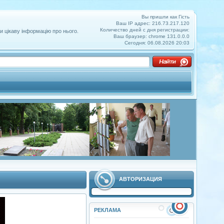
Вы пришли как Гість
Ваш IP адрес: 216.73.217.120
Количество дней с дня регистрации:
и цікаву інформацію про нього.
Ваш браузер: chrome 131.0.0.0
Сегодня: 06.08.2026 20:03
АВТОРИЗАЦИЯ
РЕКЛАМА