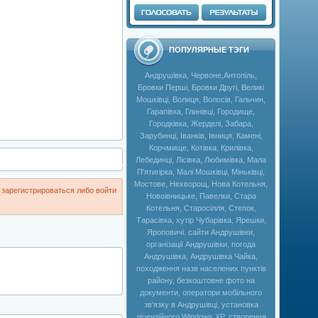
ПОПУЛЯРНЫЕ ТЭГИ
Андрушівка, Червоне,Антопіль,
Бровки Перші, Бровки Другі, Великі
Мошківці, Волиця, Волосів, Гальчин,
Гарапівка, Глинівці, Городище,
Городківка, Жерделі, Забара,
Зарубинці, Іванків, Івниця, Камені,
Корчмище, Котівка, Крилівка,
Лебединці, Лісівка, Любимівка, Мала
П'ятигірка, Малі Мошківці, Міньківці,
Мостове, Нехворощ, Нова Котельня,
зарегистрироваться либо войти
Новоівницьке, Павелки, Стара
Котельня, Старосілля, Степок,
Тарасівка, хутір Чубарівка, Ярешки,
Яроповичі. сайти Андрушівки,
організації Андрушівки, погода
Андрушівка, Андрушівка Чайка,
походження назв населених пунктів
району, безкоштовне фото на
документи, оператори мобільного
зв'язку в Андрушівці, установка
ліцензійного Windows XP, створення