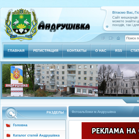
Вітаємо Вас, Гі
Сайт мешканців м
можете знайти ц
походів, так і дл
ГЛАВНАЯ
РЕГИСТРАЦИЯ
КОНТАКТЫ
О НАС
RSS
СТА
Фотоальбоми м.Андрушівка
РAЗДЕЛЫ
Головна
Каталог статей Андрушівка