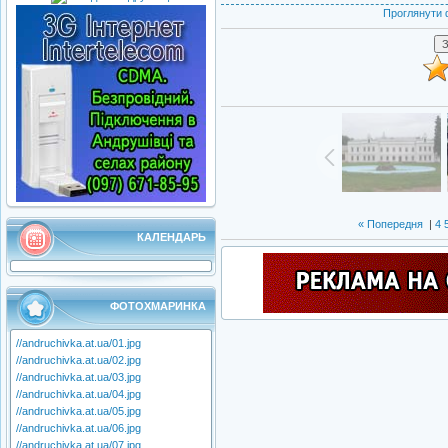
Проглянути 
« Попередня
|
4
КАЛЕНДАРЬ
ФОТОХМАРИНКА
//andruchivka.at.ua/01.jpg
//andruchivka.at.ua/02.jpg
//andruchivka.at.ua/03.jpg
//andruchivka.at.ua/04.jpg
//andruchivka.at.ua/05.jpg
//andruchivka.at.ua/06.jpg
//andruchivka.at.ua/07.jpg