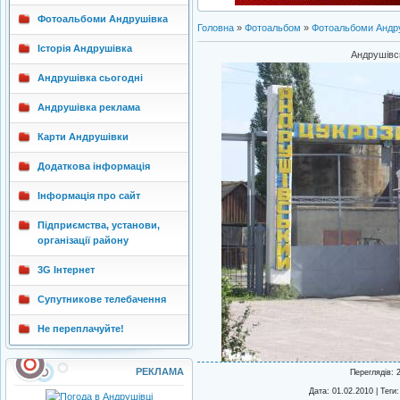
Фотоальбоми Андрушівка
Головна
»
Фотоальбом
»
Фотоальбоми Андр
Історія Андрушівка
Андрушівсь
Андрушівка сьогодні
Андрушівка реклама
Карти Андрушівки
Додаткова інформація
Інформація про сайт
Підприємства, установи,
організації району
3G Інтернет
Супутникове телебачення
Не переплачуйте!
РЕКЛАМА
Переглядів
: 
Дата
: 01.02.2010 |
Теги