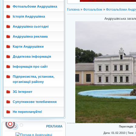
Фотоальбоми Андрушівка
Головна
»
Фотоальбом
»
Фотоальбоми Андр
Історія Андрушівка
Андрушівська загаль
Андрушівка сьогодні
Андрушівка реклама
Карти Андрушівки
Додаткова інформація
Інформація про сайт
Підприємства, установи,
організації району
3G Інтернет
Супутникове телебачення
Не переплачуйте!
РЕКЛАМА
Переглядів
: 
Дата
: 01.02.2010 |
Теги
: