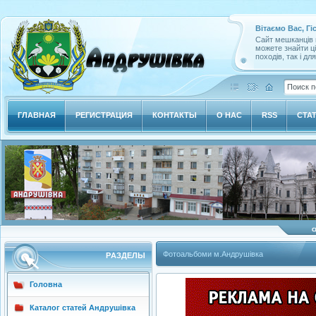
Вітаємо Вас, Гі
Сайт мешканців м
можете знайти ц
походів, так і дл
ГЛАВНАЯ
РЕГИСТРАЦИЯ
КОНТАКТЫ
О НАС
RSS
СТА
Фотоальбоми м.Андрушівка
РAЗДЕЛЫ
Головна
Каталог статей Андрушівка