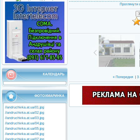
Проглянути 
КАЛЕНДАРЬ
« Попередня
|
3
ФОТОХМАРИНКА
//andruchivka.at.ua/01.jpg
//andruchivka.at.ua/02.jpg
//andruchivka.at.ua/03.jpg
//andruchivka.at.ua/04.jpg
//andruchivka.at.ua/05.jpg
//andruchivka.at.ua/06.jpg
//andruchivka.at.ua/07.jpg