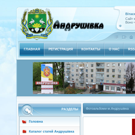
Вітає
Сайт м
Воно ч
ГЛАВНАЯ
РЕГИСТРАЦИЯ
КОНТАКТЫ
О НАС
RSS
Фотоальбоми м.Андрушівка
РAЗДЕЛЫ
Головна
Каталог статей Андрушівка