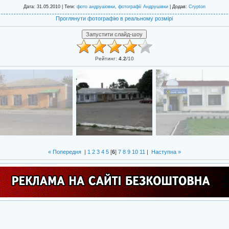
Дата
: 31.05.2010 |
Теги
:
фото андрушовки
,
фотографії Андрушівки
|
Додав
:
Crypton
Проглянути фотографію в реальному розмірі
Рейтинг
:
4.2
/
10
« Попередня
|
1
2
3
4
5
[
6
]
7
8
9
10
11
|
Наступна »