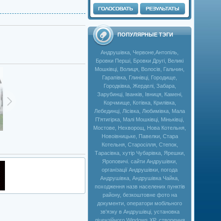
ПОПУЛЯРНЫЕ ТЭГИ
Андрушівка, Червоне,Антопіль,
Бровки Перші, Бровки Другі, Великі
Мошківці, Волиця, Волосів, Гальчин,
Гарапівка, Глинівці, Городище,
Городківка, Жерделі, Забара,
Зарубинці, Іванків, Івниця, Камені,
Корчмище, Котівка, Крилівка,
Лебединці, Лісівка, Любимівка, Мала
П'ятигірка, Малі Мошківці, Міньківці,
Мостове, Нехворощ, Нова Котельня,
Новоівницьке, Павелки, Стара
Котельня, Старосілля, Степок,
Тарасівка, хутір Чубарівка, Ярешки,
Яроповичі. сайти Андрушівки,
організації Андрушівки, погода
Андрушівка, Андрушівка Чайка,
походження назв населених пунктів
району, безкоштовне фото на
документи, оператори мобільного
зв'язку в Андрушівці, установка
ліцензійного Windows XP, створення