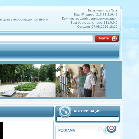
Вы пришли как Гість
Ваш IP адрес: 216.73.216.42
Количество дней с дня регистрации:
и цікаву інформацію про нього.
Ваш браузер: chrome 131.0.0.0
Сегодня: 07.08.2026 18:22
АВТОРИЗАЦИЯ
РЕКЛАМА