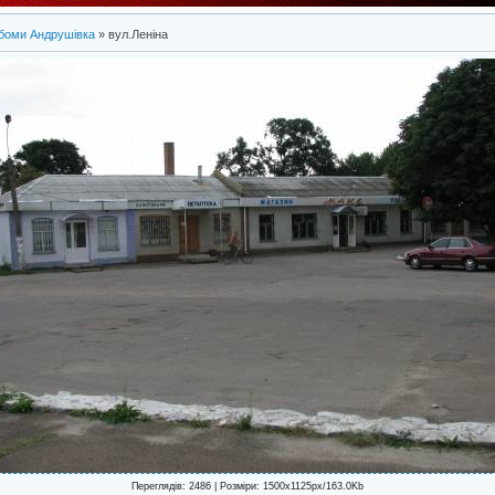
боми Андрушівка
» вул.Леніна
Переглядів
: 2486 |
Розміри
: 1500x1125px/163.0Kb