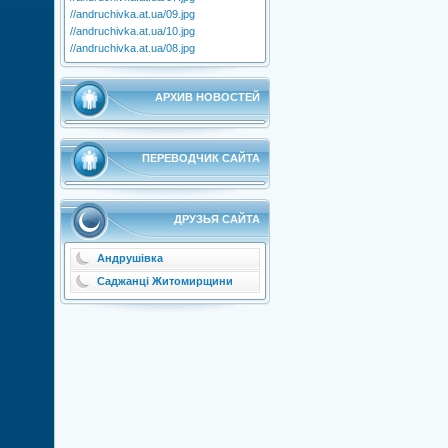
//andruchivka.at.ua/09.jpg
//andruchivka.at.ua/10.jpg
//andruchivka.at.ua/08.jpg
АРХИВ НОВОСТЕЙ
ПЕРЕВОДЧИК САЙТА
ДРУЗЬЯ САЙТА
Андрушівка
Саджанці Житомирщини