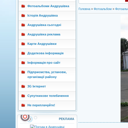
Фотоальбоми Андрушівка
Головна
»
Фотоальбом
»
Фотоаль
Історія Андрушівка
Андрушівка сьогодні
Андрушівка реклама
Карти Андрушівки
Додаткова інформація
Інформація про сайт
Підприємства, установи,
організації району
3G Інтернет
Супутникове телебачення
Не переплачуйте!
РЕКЛАМА