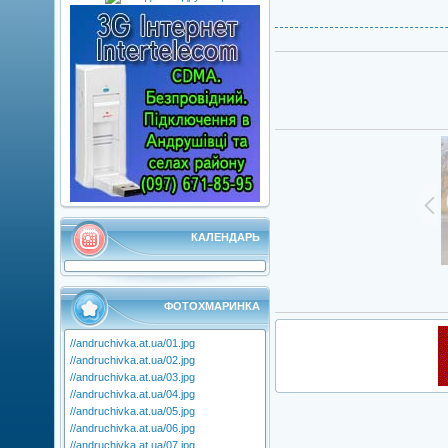
КАЛЕНДАРЬ
ФОТОХМАРИНКА
//andruchivka.at.ua/01.jpg
//andruchivka.at.ua/02.jpg
//andruchivka.at.ua/03.jpg
//andruchivka.at.ua/04.jpg
//andruchivka.at.ua/05.jpg
//andruchivka.at.ua/06.jpg
//andruchivka.at.ua/07.jpg