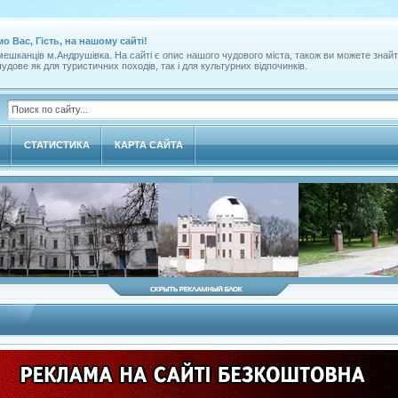
мо Вас, Гість, на нашому сайті!
ешканців м.Андрушівка. На сайті є опис нашого чудового міста, також ви можете знайт
удове як для туристичних походів, так і для культурних відпочинків.
СТАТИСТИКА
КАРТА САЙТА