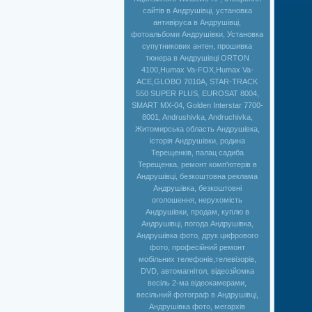
сайтів в Андрушівці, установка
антивіруса в Андрушівці,
фотоальбоми Андрушівки, Установка
супутникових антен, прошивка
тюнера в Андрушівці ORTON
4100,Humax Va-FOX,Нumax Va-
ACE,GLOBO 7010A, STAR-TRACK
550 SUPER PLUS, EUROSAT 8004,
SMART MX-04, Golden Interstar 7700-
8001, Andrushivka, Andruchivka,
Житомирська область Андрушівка,
історія Андрушівки, родина
Терещенків, палац садиба
Терещенка, ремонт комп'ютерів в
Андрушівці, безкоштовна реклама
Андрушівка, безкоштовні
оголошення, нерухомість
Андрушівки, продам, куплю в
Андрушівці, погода Андрушівка,
Андрушівка фото, друк цифрового
фото, професійний ремонт
мобільних телефонів,телевізорів,
DVD, автомагнітол, відеозйомка
весіль 2-ма відеокамерами,
весільний фотограф в Андрушівці,
Андрушівка фото, мегархів