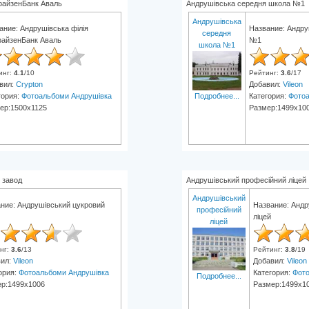
файзенБанк Аваль
Андрушівська середня школа №1
Андрушівська
ание: Андрушівська філія
Название: Андру
середня
айзенБанк Аваль
№1
школа №1
инг
:
4.1
/
10
Рейтинг
:
3.6
/
17
вил:
Crypton
Добавил:
Vileon
Подробнее...
гория:
Фотоальбоми Андрушівка
Категория:
Фотоа
ер:1500x1125
Размер:1499x10
 завод
Андрушівський професійний ліцей
Андрушівський
ние: Андрушівський цукровий
Название: Андр
професійний
ліцей
ліцей
нг
:
3.6
/
13
Рейтинг
:
3.8
/
19
вил:
Vileon
Добавил:
Vileon
ория:
Фотоальбоми Андрушівка
Категория:
Фото
Подробнее...
р:1499x1006
Размер:1499x1