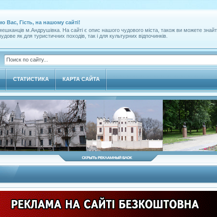
мо Вас, Гість, на нашому сайті!
ешканців м.Андрушівка. На сайті є опис нашого чудового міста, також ви можете знайт
удове як для туристичних походів, так і для культурних відпочинків.
СТАТИСТИКА
КАРТА САЙТА