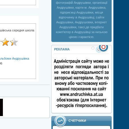
фотографій Андрушівки, організації
Андрушівки, карти м. Андрушівка,
підприємці Андрушівки, місця
відпочинку в Андрушівці, сайти
Андрушівки, Андрушовки, інтернет
Андрушівки, таксі,де придбати
шівська середня школа
комп'ютер в Андрушівці за низькою
ціною і гарантією.
РЕКЛАМА
льбоми Андрушівка
06
СЧЕТЧИКИ