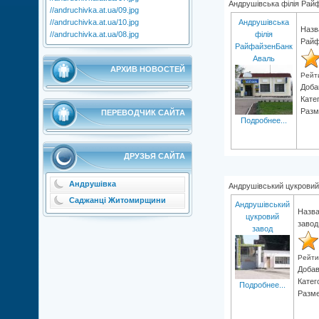
Андрушівська філія Рай
//andruchivka.at.ua/09.jpg
//andruchivka.at.ua/10.jpg
Андрушівська
Назв
//andruchivka.at.ua/08.jpg
філія
Райф
РайфайзенБанк
Аваль
АРХИВ НОВОСТЕЙ
Рейт
Доба
Кате
Разм
ПЕРЕВОДЧИК САЙТА
Подробнее...
ДРУЗЬЯ САЙТА
Андрушівка
Андрушівський цукровий
Саджанці Житомирщини
Андрушівський
Назва
цукровий
завод
завод
Рейти
Доба
Катег
Подробнее...
Разме