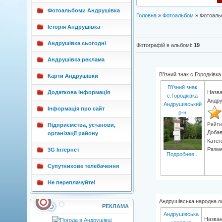
Фотоальбоми Андрушівка
Головна
»
Фотоальбом
» Фотоаль
Історія Андрушівка
Андрушівка сьогодні
Фотографій в альбомі
:
19
Андрушівка реклама
В'їзний знак с.Городківк
Карти Андрушівки
В'їзний знак
Додаткова інформація
Назва
с.Городківка
Андру
Андрушівський
Інформація про сайт
р-н
Рейти
Підприємства, установи,
Доба
організації району
Катег
Разме
3G Інтернет
Подробнее...
Супутникове телебачення
Не переплачуйте!
Андрушівська народна о
РЕКЛАМА
Андрушівська
Назван