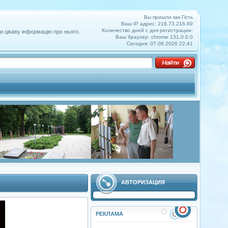
Вы пришли как Гість
Ваш IP адрес: 216.73.216.69
Количество дней с дня регистрации:
и цікаву інформацію про нього.
Ваш браузер: chrome 131.0.0.0
Сегодня: 07.08.2026 22:41
АВТОРИЗАЦИЯ
РЕКЛАМА