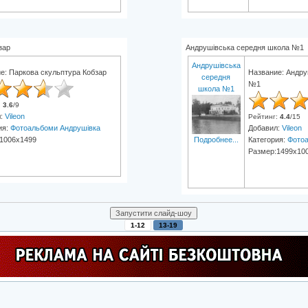
зар
Андрушівська середня школа №1
Андрушівська
е: Паркова скульптура Кобзар
Название: Андру
середня
№1
школа №1
:
3.6
/
9
л:
Vileon
Рейтинг
:
4.4
/
15
ия:
Фотоальбоми Андрушівка
Добавил:
Vileon
Подробнее...
1006x1499
Категория:
Фотоа
Размер:1499x10
1-12
13-19