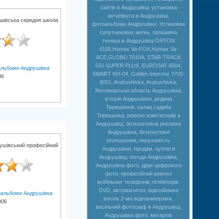
сайтів в Андрушівці, установка
антивіруса в Андрушівці,
шівська середня школа
фотоальбоми Андрушівки, Установка
супутникових антен, прошивка
тюнера в Андрушівці ORTON
4100,Humax Va-FOX,Нumax Va-
ACE,GLOBO 7010A, STAR-TRACK
550 SUPER PLUS, EUROSAT 8004,
льбоми Андрушівка
SMART MX-04, Golden Interstar 7700-
06
8001, Andrushivka, Andruchivka,
Житомирська область Андрушівка,
історія Андрушівки, родина
Терещенків, палац садиба
Терещенка, ремонт комп'ютерів в
Андрушівці, безкоштовна реклама
Андрушівка, безкоштовні
оголошення, нерухомість
ушівський професійний
Андрушівки, продам, куплю в
Андрушівці, погода Андрушівка,
Андрушівка фото, друк цифрового
фото, професійний ремонт
мобільних телефонів,телевізорів,
DVD, автомагнітол, відеозйомка
альбоми Андрушівка
весіль 2-ма відеокамерами,
006
весільний фотограф в Андрушівці,
Андрушівка фото, мегархів