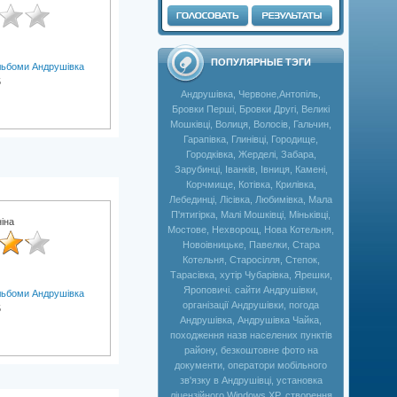
ПОПУЛЯРНЫЕ ТЭГИ
ьбоми Андрушівка
5
Андрушівка, Червоне,Антопіль,
Бровки Перші, Бровки Другі, Великі
Мошківці, Волиця, Волосів, Гальчин,
Гарапівка, Глинівці, Городище,
Городківка, Жерделі, Забара,
Зарубинці, Іванків, Івниця, Камені,
Корчмище, Котівка, Крилівка,
Лебединці, Лісівка, Любимівка, Мала
П'ятигірка, Малі Мошківці, Міньківці,
іна
Мостове, Нехворощ, Нова Котельня,
Новоівницьке, Павелки, Стара
Котельня, Старосілля, Степок,
Тарасівка, хутір Чубарівка, Ярешки,
Яроповичі. сайти Андрушівки,
ьбоми Андрушівка
організації Андрушівки, погода
5
Андрушівка, Андрушівка Чайка,
походження назв населених пунктів
району, безкоштовне фото на
документи, оператори мобільного
зв'язку в Андрушівці, установка
ліцензійного Windows XP, створення