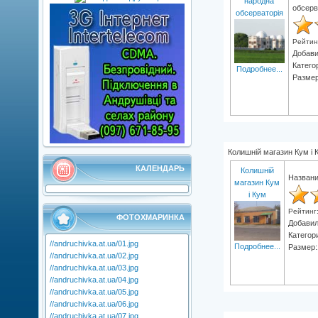
народна
обсерв
обсерваторія
Рейтин
Добав
Катего
Подробнее...
Размер
Колишній магазин Кум і 
КАЛЕНДАРЬ
Колишній
Названи
магазин Кум
і Кум
Рейтинг
ФОТОХМАРИНКА
Добави
Категор
//andruchivka.at.ua/01.jpg
Подробнее...
Размер:
//andruchivka.at.ua/02.jpg
//andruchivka.at.ua/03.jpg
//andruchivka.at.ua/04.jpg
//andruchivka.at.ua/05.jpg
//andruchivka.at.ua/06.jpg
//andruchivka.at.ua/07.jpg