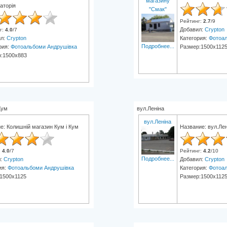
магазину
аторія
"Смак"
Рейтинг
:
2.7
/
9
Добавил:
Crypton
г
:
4.0
/
7
ил:
Crypton
Категория:
Фотоал
Подробнее...
рия:
Фотоальбоми Андрушівка
Размер:1500x112
:1500x883
Кум
вул.Леніна
вул.Леніна
е: Колишній магазин Кум і Кум
Название: вул.Лен
:
4.0
/
7
Рейтинг
:
4.2
/
10
Подробнее...
л:
Crypton
Добавил:
Crypton
ия:
Фотоальбоми Андрушівка
Категория:
Фотоал
1500x1125
Размер:1500x112