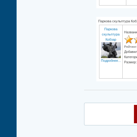
Паркова скульптура Коб
Паркова
Названи
скульптура
Кобзар
Рейтинг
Добави
Категор
Подробнее...
Размер: