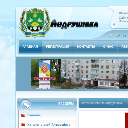
Вітає
Сайт м
Воно ч
ГЛАВНАЯ
РЕГИСТРАЦИЯ
КОНТАКТЫ
О НАС
RSS
Фотоальбоми м.Андрушівка
РAЗДЕЛЫ
Головна
Каталог статей Андрушівка