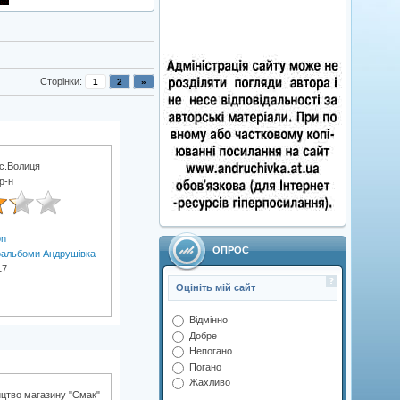
Сторінки
:
1
2
»
с.Волиця
р-н
on
ОПРОС
альбоми Андрушівка
17
Оцініть мій сайт
Відмінно
Добре
Непогано
Погано
Жахливо
ицтво магазину "Смак"