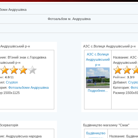
боми Андрушівка
Фотоальбом м. Андрушівка
а Андрушівський р-н
АЗС с.Волиця Андрушівський р-н
АЗС с.Волиця
ние: В'їзний знак с.Городківка
Название: АЗС 
Андрушівський
шівський р-н
Андрушівський 
р-н
нг
:
4.0
/
11
Рейтинг
:
3.3
/
9
вил:
Crypton
Добавил:
Crypt
ория:
Фотоальбоми Андрушівка
Категория:
Фото
Подробнее...
р:1500x1125
Размер:1500x8
бсерваторія
Будівництво магазину "Смак"
Будівництво
ие: Андрушівська народна
Название: Будівн