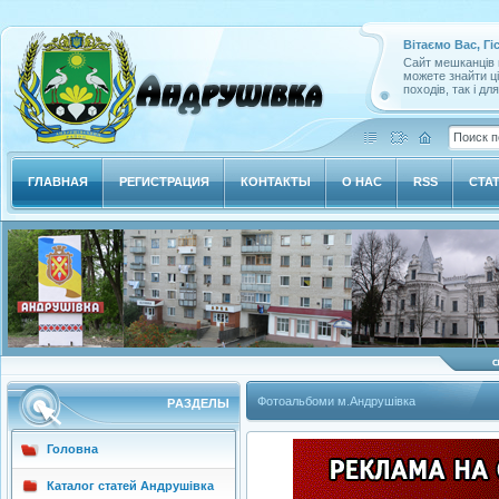
Вітаємо Вас, Гі
Сайт мешканців м
можете знайти ц
походів, так і дл
ГЛАВНАЯ
РЕГИСТРАЦИЯ
КОНТАКТЫ
О НАС
RSS
СТА
Фотоальбоми м.Андрушівка
РAЗДЕЛЫ
Головна
Каталог статей Андрушівка