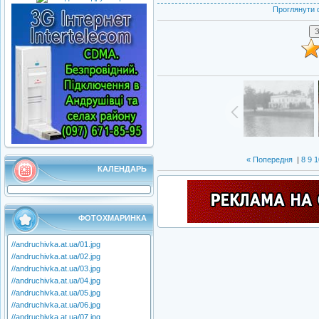
Проглянути 
« Попередня
|
8
9
1
КАЛЕНДАРЬ
ФОТОХМАРИНКА
//andruchivka.at.ua/01.jpg
//andruchivka.at.ua/02.jpg
//andruchivka.at.ua/03.jpg
//andruchivka.at.ua/04.jpg
//andruchivka.at.ua/05.jpg
//andruchivka.at.ua/06.jpg
//andruchivka.at.ua/07.jpg