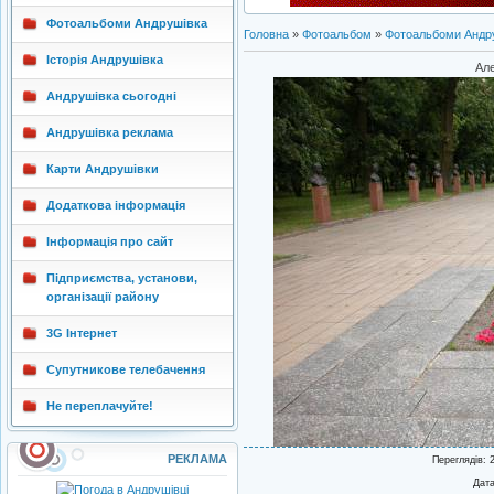
Фотоальбоми Андрушівка
Головна
»
Фотоальбом
»
Фотоальбоми Андр
Історія Андрушівка
Але
Андрушівка сьогодні
Андрушівка реклама
Карти Андрушівки
Додаткова інформація
Інформація про сайт
Підприємства, установи,
організації району
3G Інтернет
Супутникове телебачення
Не переплачуйте!
РЕКЛАМА
Переглядів
: 
Дат