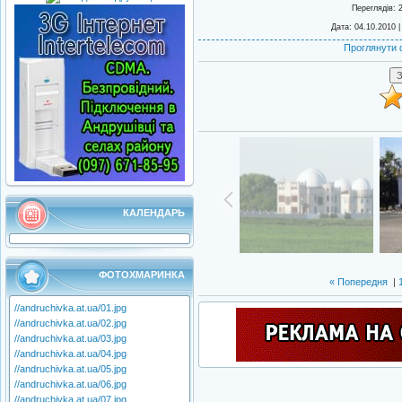
Переглядів
: 
Дата
: 04.10.2010 
Проглянути 
КАЛЕНДАРЬ
ФОТОХМАРИНКА
« Попередня
|
//andruchivka.at.ua/01.jpg
//andruchivka.at.ua/02.jpg
//andruchivka.at.ua/03.jpg
//andruchivka.at.ua/04.jpg
//andruchivka.at.ua/05.jpg
//andruchivka.at.ua/06.jpg
//andruchivka.at.ua/07.jpg