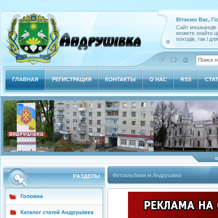
Вітаємо Вас, Гі
Сайт мешканців м
можете знайти ц
походів, так і дл
ГЛАВНАЯ
РЕГИСТРАЦИЯ
КОНТАКТЫ
О НАС
RSS
СТА
Фотоальбоми м.Андрушівка
РAЗДЕЛЫ
Головна
Каталог статей Андрушівка