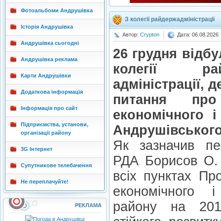
Фотоальбоми Андрушівка
З колегії райдержадміністрації
Історія Андрушівка
Автор:
Crypton
Дата: 06.08.2026
Андрушівка сьогодні
26 грудня відбу
Андрушівка реклама
колегії ра
Карти Андрушівки
адміністрації, 
Додаткова інформація
питання про
Інформація про сайт
економічного і
Підприємства, установи,
Андрушівського 
організації району
Як зазначив пе
3G Інтернет
РДА Борисов О. 
Супутникове телебачення
всіх пунктах Пр
Не переплачуйте!
економічного і
району на 201
РЕКЛАМА