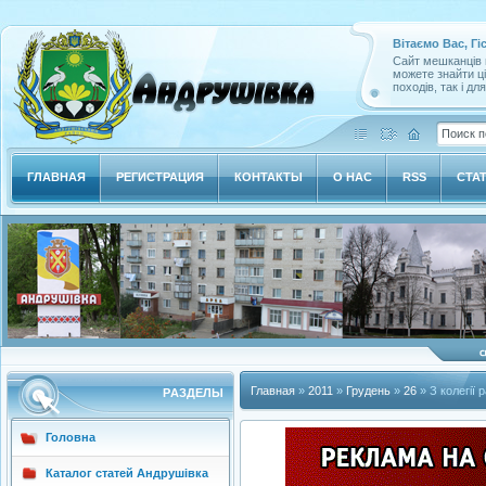
Вітаємо Вас, Гі
Сайт мешканців м
можете знайти ц
походів, так і дл
ГЛАВНАЯ
РЕГИСТРАЦИЯ
КОНТАКТЫ
О НАС
RSS
СТА
Главная
»
2011
»
Грудень
»
26
» З колегії 
РAЗДЕЛЫ
Головна
Каталог статей Андрушівка