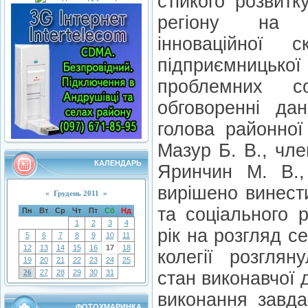
стійкого розвитк
регіону на о
інноваційної с
підприємницької
проблемних с
обговоренні да
голова районної
Мазур Б. В., чле
КАЛЕНДАРЬ
Яринчин М. В.
вирішено винест
«
Грудень 2011
»
та соціального 
Пн
Вт
Ср
Чт
Пт
Сб
Нд
1
2
3
4
рік на розгляд с
5
6
7
8
9
10
11
12
13
14
15
16
17
18
колегії розгля
19
20
21
22
23
24
25
26
27
28
29
30
31
стан виконавчої 
виконання завда
ФОТОХМАРИНКА