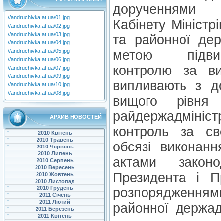
дорученнями 
//andruchivka.at.ua/01.jpg
Кабінету Міністрі
//andruchivka.at.ua/02.jpg
//andruchivka.at.ua/03.jpg
та районної дер
//andruchivka.at.ua/04.jpg
//andruchivka.at.ua/05.jpg
метою підви
//andruchivka.at.ua/06.jpg
контролю за в
//andruchivka.at.ua/07.jpg
//andruchivka.at.ua/09.jpg
випливають з до
//andruchivka.at.ua/10.jpg
//andruchivka.at.ua/08.jpg
вищого рівня 
райдержадмініст
АРХИВ НОВОСТЕЙ
контроль за с
2010 Квітень
2010 Травень
обсязі виконанн
2010 Червень
2010 Липень
актами законо
2010 Серпень
2010 Вересень
Президента і Пр
2010 Жовтень
2010 Листопад
2010 Грудень
розпорядження
2011 Січень
2011 Лютий
районної держад
2011 Березень
2011 Квітень