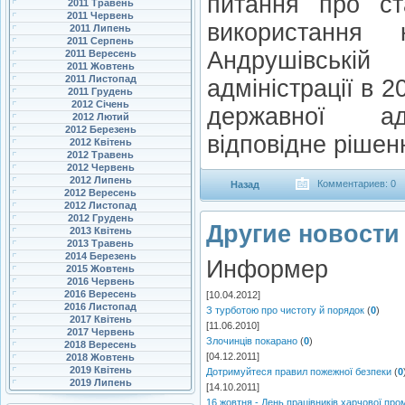
питання про ст
2011 Травень
2011 Червень
використання 
2011 Липень
2011 Серпень
Андрушівській
2011 Вересень
2011 Жовтень
2011 Листопад
адміністрації в 2
2011 Грудень
2012 Січень
державної адм
2012 Лютий
2012 Березень
відповідне рішен
2012 Квітень
2012 Травень
2012 Червень
2012 Липень
Комментариев: 0
Назад
2012 Вересень
2012 Листопад
2012 Грудень
Другие новости 
2013 Квітень
2013 Травень
2014 Березень
Информер
2015 Жовтень
2016 Червень
2016 Вересень
[10.04.2012]
2016 Листопад
З турботою про чистоту й порядок
(
0
)
2017 Квітень
[11.06.2010]
2017 Червень
Злочинців покарано
(
0
)
2018 Вересень
[04.12.2011]
2018 Жовтень
2019 Квітень
Дотримуйтеся правил пожежної безпеки
(
0
2019 Липень
[14.10.2011]
16 жовтня - День працівників харчової про