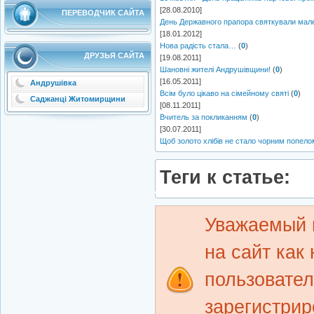
[28.08.2010]
ПЕРЕВОДЧИК САЙТА
День Державного прапора святкували мален
[18.01.2012]
Нова радість стала…
(
0
)
ДРУЗЬЯ САЙТА
[19.08.2011]
Шановні жителі Андрушівщини!
(
0
)
[16.05.2011]
Андрушівка
Всім було цікаво на сімейному святі
(
0
)
Саджанці Житомирщини
[08.11.2011]
Вчитель за покликанням
(
0
)
[30.07.2011]
Щоб золото хлібів не стало чорним попело
Теги к статье:
Уважаемый 
на сайт как
пользовате
зарегистрир