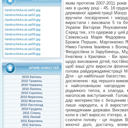
яким протягом 2007-2011 років
них в цьому році - 45. 16 груд
//andruchivka.at.ua/01.jpg
державної адміністрації Мазур
//andruchivka.at.ua/02.jpg
вручили посвідчення і нагруд
//andruchivka.at.ua/03.jpg
виростили і виховали 5 та бі
//andruchivka.at.ua/04.jpg
України Віктором Януковичем
//andruchivka.at.ua/05.jpg
Серед тих, хто одержав у цей д
//andruchivka.at.ua/06.jpg
Свіжевська Марія Федорівна
//andruchivka.at.ua/07.jpg
Бровок Перших, Мартиненко Ядв
//andruchivka.at.ua/09.jpg
Німко Галина Іванівна з Волиц
//andruchivka.at.ua/10.jpg
Феодосіївна із Зарубинець, Му
//andruchivka.at.ua/08.jpg
Ігнатівна з Крилівки. - Ви зр
щодо виховання дітей, постійн
щоб ваші діти виросли фізично
АРХИВ НОВОСТЕЙ
голова райдержадміністрації Ма
Діти - це найбільше багатство. 
2010 Квітень
досягнення - від першого вимо
2010 Травень
є найголовнішою нагородою
2010 Червень
2010 Липень
родинного тепла, а злагода,
2010 Серпень
наголосив виступаючий. Голов
2010 Вересень
дар материнства є безцінним і
2010 Жовтень
лише народити, а й виростит
2010 Листопад
2010 Грудень
громадянами держави. Виховати
2011 Січень
коли в сім’ї виросло п’ятеро, а
2011 Лютий
схилити голову - це подвиг. В
2011 Березень
жіночої долі, достатку, впе
2011 Квітень