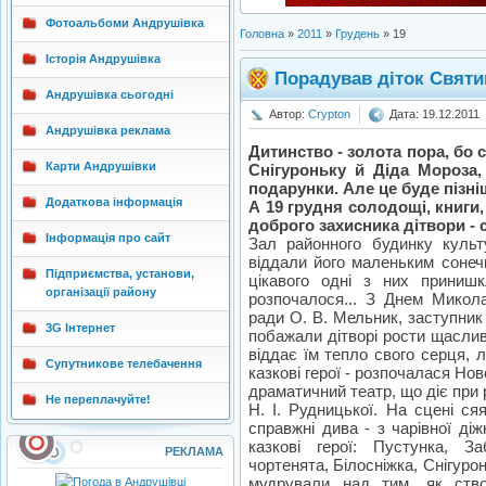
Фотоальбоми Андрушівка
Головна
»
2011
»
Грудень
»
19
Історія Андрушівка
Порадував діток Свят
Андрушівка сьогодні
Автор:
Crypton
Дата: 19.12.2011
Андрушівка реклама
Дитинство - золота пора, бо с
Карти Андрушівки
Снігуроньку й Діда Мороза,
подарунки. Але це буде пізні
Додаткова інформація
А 19 грудня солодощі, книги,
доброго захисника дітвори - 
Інформація про сайт
Зал районного будинку культ
віддали його маленьким сонечк
Підприємства, установи,
цікавого одні з них приниш
організації району
розпочалося... З Днем Микола
ради О. В. Мельник, заступник
3G Інтернет
побажали дітворі рости щаслив
віддає їм тепло свого серця, л
Супутникове телебачення
казкові герої - розпочалася Но
драматичний театр, що діє при
Не переплачуйте!
Н. І. Рудницької. На сцені ся
справжні дива - з чарівної ді
казкові герої: Пустунка, З
РЕКЛАМА
чортенята, Білосніжка, Снігурон
мудрували над тим, як ство