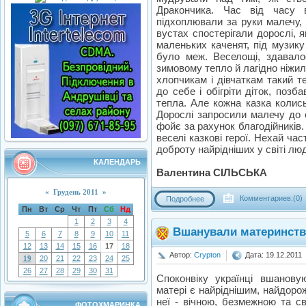
Дракончика. Час від часу в
підхоплювали за руки малечу,
вустах спостерігали дорослі, 
маленьких каченят, під музик
було меж. Веселощі, здавал
зимовому тепло й лагідно ніжи
хлопчикам і дівчаткам такий т
до себе і обігріти діток, позб
тепла. Але кожна казка колись
Дорослі запросили малечу до 
фойє за рахунок благодійників.
веселі казкові герої. Нехай час
доброту найрідніших у світі лю
КАЛЕНДАРЬ
Валентина СІЛЬСЬКА
«
Грудень 2011
»
Комментариев:(0)
Подробнее
Пн
Вт
Ср
Чт
Пт
Сб
Нд
1
2
3
4
Вшанували материнст
5
6
7
8
9
10
11
12
13
14
15
16
17
18
Автор:
Crypton
Дата: 19.12.2011
19
20
21
22
23
24
25
26
27
28
29
30
31
Споконвіку українці вшанову
матері є найріднішим, найдоро
неї - вічною, безмежною та с
ФОТОХМАРИНКА