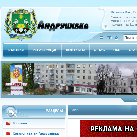
Вітаємо Вас, Гі
Сайт мешканців м
можете знайти ц
походів, так і дл
ГЛАВНАЯ
РЕГИСТРАЦИЯ
КОНТАКТЫ
О НАС
RSS
СТА
Блог
РAЗДЕЛЫ
Головна
Каталог статей Андрушівка