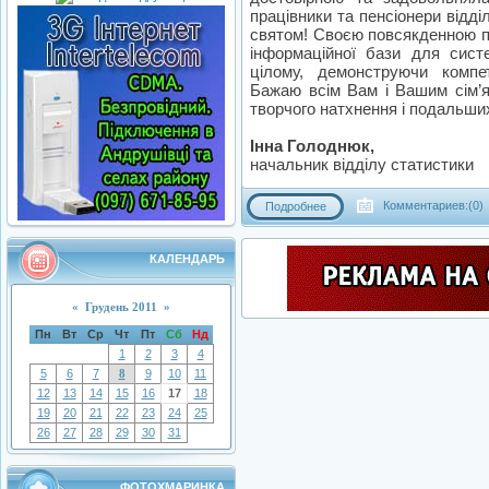
працівники та пенсіонери відд
святом! Своєю повсякденною п
інформаційної бази для сист
цілому, демонструючи компетен
Бажаю всім Вам і Вашим сім’ям
творчого натхнення і подальши
Інна Голоднюк,
начальник відділу статистики
Комментариев:(0)
Подробнее
КАЛЕНДАРЬ
«
Грудень 2011
»
Пн
Вт
Ср
Чт
Пт
Сб
Нд
1
2
3
4
5
6
7
8
9
10
11
12
13
14
15
16
17
18
19
20
21
22
23
24
25
26
27
28
29
30
31
ФОТОХМАРИНКА