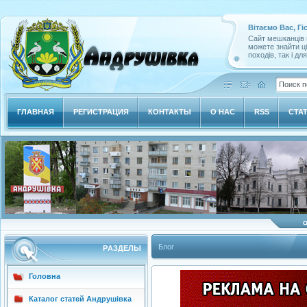
Вітаємо Вас, Гі
Сайт мешканців м
можете знайти ц
походів, так і дл
ГЛАВНАЯ
РЕГИСТРАЦИЯ
КОНТАКТЫ
О НАС
RSS
СТА
Блог
РAЗДЕЛЫ
Головна
Каталог статей Андрушівка