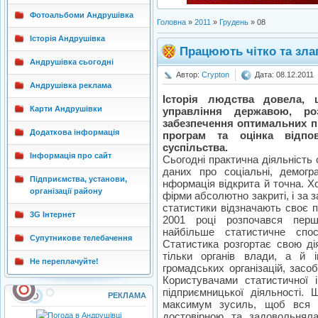
Фотоальбоми Андрушівка
Головна
»
2011
»
Грудень
»
08
Історія Андрушівка
Працюють чітко та зла
Андрушівка сьогодні
Автор:
Crypton
Дата: 08.12.2011
Андрушівка реклама
Історія людства довела, 
Карти Андрушівки
управління державою, роз
забезпечення оптимальних п
Додаткова інформація
програм та оцінка відпов
суспільства.
Інформація про сайт
Сьогодні практична діяльність о
даних про соціальні, демогр
Підприємства, установи,
нформація відкрита й точна. Х
організації району
фірми абсолютно закриті, і за 
статистики відзначають своє п
3G Інтернет
2001 році розпочався перш
найбільше статистичне спо
Супутникове телебачення
Статистика розгортає свою ді
тільки органів влади, а й і
Не переплачуйте!
громадських організацій, засоб
Користувачами статистичної 
підприємницької діяльності.
РЕКЛАМА
максимум зусиль, щоб вся і
достовірною та задовольняла