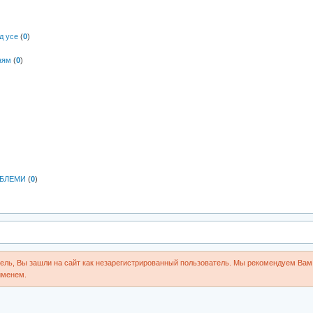
д усе
(
0
)
ням
(
0
)
ОБЛЕМИ
(
0
)
ль, Вы зашли на сайт как незарегистрированный пользователь. Мы рекомендуем Вам 
именем.