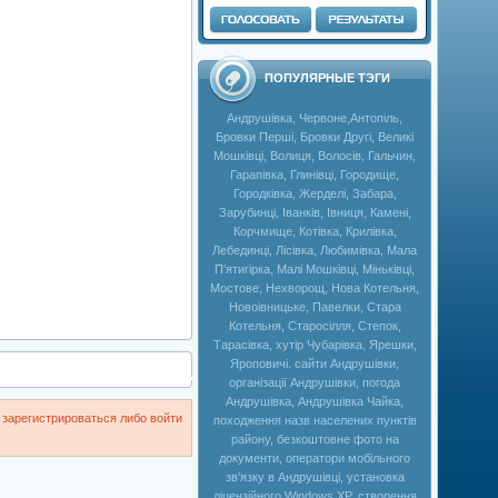
ПОПУЛЯРНЫЕ ТЭГИ
Андрушівка, Червоне,Антопіль,
Бровки Перші, Бровки Другі, Великі
Мошківці, Волиця, Волосів, Гальчин,
Гарапівка, Глинівці, Городище,
Городківка, Жерделі, Забара,
Зарубинці, Іванків, Івниця, Камені,
Корчмище, Котівка, Крилівка,
Лебединці, Лісівка, Любимівка, Мала
П'ятигірка, Малі Мошківці, Міньківці,
Мостове, Нехворощ, Нова Котельня,
Новоівницьке, Павелки, Стара
Котельня, Старосілля, Степок,
Тарасівка, хутір Чубарівка, Ярешки,
Яроповичі. сайти Андрушівки,
організації Андрушівки, погода
Андрушівка, Андрушівка Чайка,
зарегистрироваться либо войти
походження назв населених пунктів
району, безкоштовне фото на
документи, оператори мобільного
зв'язку в Андрушівці, установка
ліцензійного Windows XP, створення