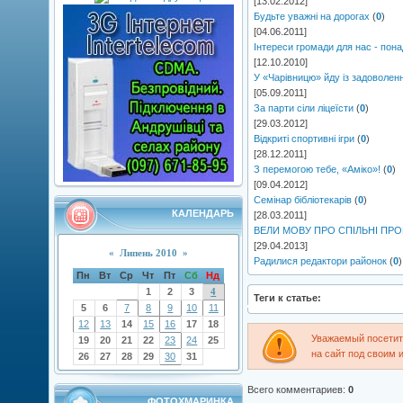
[13.02.2012]
Будьте уважні на дорогах
(
0
)
[04.06.2011]
Інтереси громади для нас - пона
[12.10.2010]
У «Чарівницю» йду із задоволен
[05.09.2011]
За парти сіли ліцеїсти
(
0
)
[29.03.2012]
Відкриті спортивні ігри
(
0
)
[28.12.2011]
З перемогою тебе, «Аміко»!
(
0
)
[09.04.2012]
Семінар бібліотекарів
(
0
)
КАЛЕНДАРЬ
[28.03.2011]
ВЕЛИ МОВУ ПРО СПІЛЬНІ ПР
[29.04.2013]
«
Липень 2010
»
Радилися редактори районок
(
0
)
Пн
Вт
Ср
Чт
Пт
Сб
Нд
1
2
3
4
Теги к статье:
5
6
7
8
9
10
11
12
13
14
15
16
17
18
Уважаемый посетите
19
20
21
22
23
24
25
на сайт под своим 
26
27
28
29
30
31
Всего комментариев
:
0
ФОТОХМАРИНКА