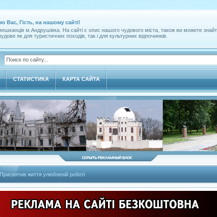
мо Вас, Гість, на нашому сайті!
ешканців м.Андрушівка. На сайті є опис нашого чудового міста, також ви можете знайт
удове як для туристичних походів, так і для культурних відпочинків.
СТАТИСТИКА
КАРТА САЙТА
Присвятив життя улюбленій роботі