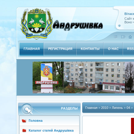
Вітає
Сайт м
Воно ч
ГЛАВНАЯ
РЕГИСТРАЦИЯ
КОНТАКТЫ
О НАС
RSS
Главная
»
2010
»
Липень
»
04
» 
РAЗДЕЛЫ
Головна
Каталог статей Андрушівка