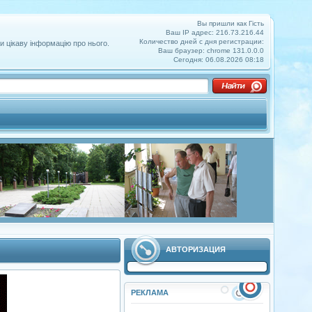
Вы пришли как Гість
Ваш IP адрес: 216.73.216.44
Количество дней с дня регистрации:
и цікаву інформацію про нього.
Ваш браузер: chrome 131.0.0.0
Сегодня: 06.08.2026 08:18
АВТОРИЗАЦИЯ
РЕКЛАМА