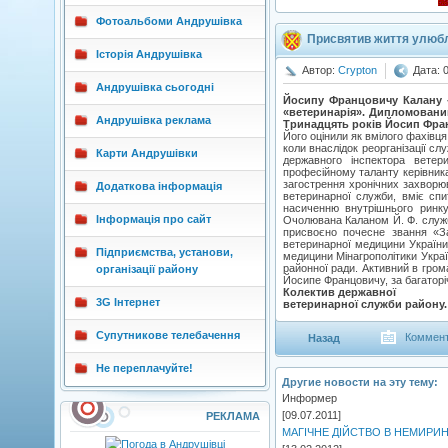
Фотоальбоми Андрушівка
Присвятив життя улюбл
Історія Андрушівка
Автор:
Crypton
Дата: 
Андрушівка сьогодні
Йосипу Францовичу Калану -
«ветеринарія». Дипломованим
Андрушівка реклама
Тринадцять років Йосип Фра
Його оцінили як вмілого фахівц
коли внаслідок реорганізації 
Карти Андрушівки
державного інспектора ветери
професійному таланту керівника 
загострення хронічних захворюв
Додаткова інформація
ветеринарної служби, вміє спи
насиченню внутрішнього ринку
Інформація про сайт
Очолювана Каланом Й. Ф. служб
присвоєно почесне звання «За
ветеринарної медицини України
Підприємства, установи,
медицини Мінагрополітики Украї
районної ради. Активний в гром
організації району
Йосипе Францовичу, за багаторіч
Колектив державної
3G Інтернет
ветеринарної служби району.
Супутникове телебачення
Коммент
Назад
Не переплачуйте!
Другие новости на эту тему:
Информер
[09.07.2011]
РЕКЛАМА
МАГІЧНЕ ДІЙСТВО В НЕМИРИ