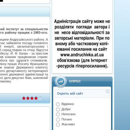
й інститут за спеціальністю
го району працює з 1983-ого.
дицини Андрушівського району. А
очас займаючи посаду головного
 енергії, організаторському і
 серед тварин та птиці. Відсутні
йкозу. Й. Ф. Калан - за престиж
зків кожним працівником сприяє
бота про здоров’я споживачів.
млінну працю Йосипу Францовичу
им знаком Державного комітету
ного департаменту ветеринарної
нної державної адміністрації та
йної дати дякуємо Вам, шановний
ОПРОС
тимізму.
Оцініть мій сайт
Відмінно
Добре
Непогано
Погано
Жахливо