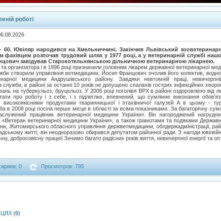
еній роботі
06.08.2026
 60. Ювіляр народився на Хмельниччині. Закінчив Львівський зооветеринарни
 фахівцем розпочав трудовий шлях у 1977 році, а у ветеринарній службі нашо
нцович завідував Старокотельнянською дільничною ветеринарною лікарнею.
я та організатора і в 1996 році призначили головним лікарем державної ветеринарної ме
служби створили управління ветмедицини, Йосип Францович очолив його колектив, водн
нарної медицини Андрушівського району. Завдяки невтомній праці, невичерпній
служби, в районі за останні 10 років не допущено спалахів гострих інфекційних хвороб
ань на туберкульоз, бруцельоз. У 2006 році поголівя ВРХ в районі оздоровлено від ле
тати про роботу і з себе, і з підлеглих, впевнений, що сумлінне виконання обов’я
 високоякісними продуктами тваринницької і птахівничої галузей А в цьому - тур
а в 2008 році посіла перше місце в області за всіма показниками. За багаторічну су
служений працівник ветеринарної медицини України». Він нагороджений нагрудн
 «Ветеран ветеринарної медицини України», а також грамотами та подяками Держав
ни, Житомирського обласного управління держветмедицини, облдержадміністрації, райо
адському житті, він неодноразово обирався депутатом районної ради. З нагоди ювіле
ну, добросовісну працю! Зичимо багато радісних років життя, невичерпної енергії та оп
ариев: 0
Просмотров: 795
НЦЯХ
(
0
)