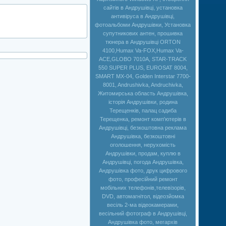
сайтів в Андрушівці, установка
антивіруса в Андрушівці,
фотоальбоми Андрушівки, Установка
супутникових антен, прошивка
тюнера в Андрушівці ORTON
4100,Humax Va-FOX,Нumax Va-
ACE,GLOBO 7010A, STAR-TRACK
550 SUPER PLUS, EUROSAT 8004,
SMART MX-04, Golden Interstar 7700-
8001, Andrushivka, Andruchivka,
Житомирська область Андрушівка,
історія Андрушівки, родина
Терещенків, палац садиба
Терещенка, ремонт комп'ютерів в
Андрушівці, безкоштовна реклама
Андрушівка, безкоштовні
оголошення, нерухомість
Андрушівки, продам, куплю в
Андрушівці, погода Андрушівка,
Андрушівка фото, друк цифрового
фото, професійний ремонт
мобільних телефонів,телевізорів,
DVD, автомагнітол, відеозйомка
весіль 2-ма відеокамерами,
весільний фотограф в Андрушівці,
Андрушівка фото, мегархів