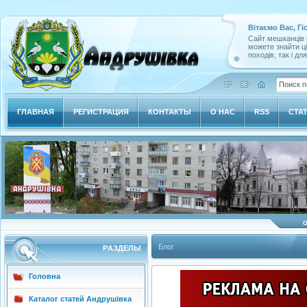
Вітаємо Вас, Гі
Сайт мешканців м
можете знайти ц
походів, так і дл
ГЛАВНАЯ
РЕГИСТРАЦИЯ
КОНТАКТЫ
О НАС
RSS
СТА
Блог
РAЗДЕЛЫ
Головна
Каталог статей Андрушівка