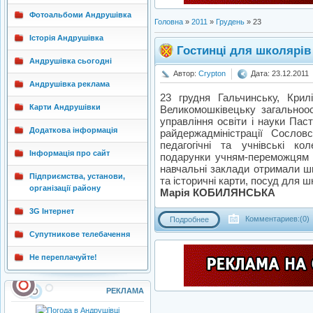
Фотоальбоми Андрушівка
Головна
»
2011
»
Грудень
»
23
Історія Андрушівка
Гостинці для школярів 
Андрушівка сьогодні
Автор:
Crypton
Дата: 23.12.2011
Андрушівка реклама
23 грудня Гальчинську, Кри
Карти Андрушівки
Великомошківецьку загальноос
управління освіти і науки Пас
Додаткова інформація
райдержадміністрації Сослов
педагогічні та учнівські к
Інформація про сайт
подарунки учням-переможцям 
навчальні заклади отримали шкі
Підприємства, установи,
та історичні карти, посуд для ш
організації району
Марія КОБИЛЯНСЬКА
3G Інтернет
Комментариев:(0)
Подробнее
Супутникове телебачення
Не переплачуйте!
РЕКЛАМА