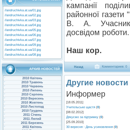
кампанії поділ
//andruchivka.at.ua/01.jpg
районної газети
//andruchivka.at.ua/02.jpg
//andruchivka.at.ua/03.jpg
В. А. Учасник
//andruchivka.at.ua/04.jpg
//andruchivka.at.ua/05.jpg
досвідом роботи.
//andruchivka.at.ua/06.jpg
//andruchivka.at.ua/07.jpg
//andruchivka.at.ua/09.jpg
Наш кор.
//andruchivka.at.ua/10.jpg
//andruchivka.at.ua/08.jpg
Комментариев: 0
Назад
АРХИВ НОВОСТЕЙ
2010 Квітень
Другие новости 
2010 Травень
2010 Червень
2010 Липень
Информер
2010 Серпень
2010 Вересень
[18.05.2011]
2010 Жовтень
2010 Листопад
Учительське щастя
(
0
)
2010 Грудень
[08.02.2012]
2011 Січень
Дякуємо за підтримку
(
0
)
2011 Лютий
[25.09.2010]
2011 Березень
2011 Квітень
30 вересня - День усиновлення
(
0
)