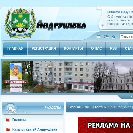
Вітаємо Вас, Гі
Сайт мешканців м
можете знайти ц
походів, так і дл
ГЛАВНАЯ
РЕГИСТРАЦИЯ
КОНТАКТЫ
О НАС
RSS
СТА
Главная
»
2013
»
Квітень
»
29
» Радилися 
РAЗДЕЛЫ
Головна
Каталог статей Андрушівка