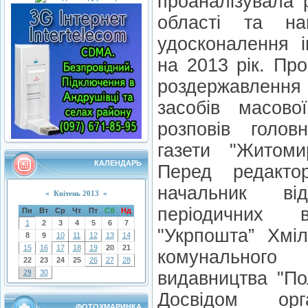
проаналізувала 
області та на
удосконалення і
на 2013 рік. Про
роздержавлення 
засобів масово
розповів голов
газети "Житом
КАЛЕНДАРЬ
Перед редакто
начальник від
«
Квітень 2013
»
періодичних
Пн
Вт
Ср
Чт
Пт
Сб
Нд
1
2
3
4
5
6
7
"Укрпошта” Хміл
8
9
10
11
12
13
14
15
16
17
18
19
20
21
комунального
22
23
24
25
26
27
28
29
30
видавництва "По
Досвідом орга
ФОТОХМАРИНКА