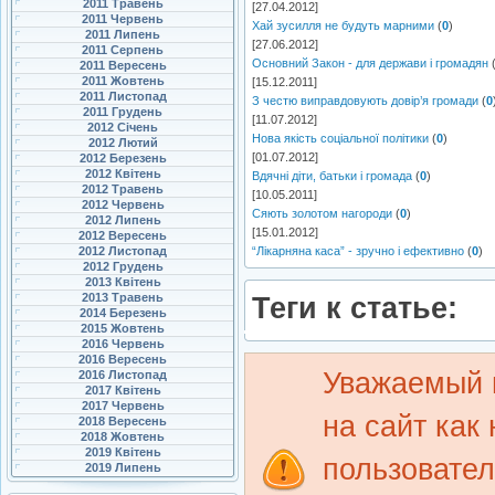
2011 Травень
[27.04.2012]
2011 Червень
Хай зусилля не будуть марними
(
0
)
2011 Липень
[27.06.2012]
2011 Серпень
Основний Закон - для держави і громадян
2011 Вересень
2011 Жовтень
[15.12.2011]
2011 Листопад
З честю виправдовують довір’я громади
(
0
2011 Грудень
[11.07.2012]
2012 Січень
Нова якість соціальної політики
(
0
)
2012 Лютий
[01.07.2012]
2012 Березень
2012 Квітень
Вдячні діти, батьки і громада
(
0
)
2012 Травень
[10.05.2011]
2012 Червень
Сяють золотом нагороди
(
0
)
2012 Липень
[15.01.2012]
2012 Вересень
2012 Листопад
“Лікарняна каса” - зручно і ефективно
(
0
)
2012 Грудень
2013 Квітень
2013 Травень
Теги к статье:
2014 Березень
2015 Жовтень
2016 Червень
2016 Вересень
Уважаемый 
2016 Листопад
2017 Квітень
2017 Червень
на сайт как
2018 Вересень
2018 Жовтень
2019 Квітень
пользовате
2019 Липень