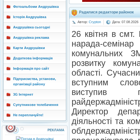
Фотоальбоми Андрушівка
Радилися редактори районок
Історія Андрушівка
Автор:
Crypton
Дата: 07.08.2026
Андрушівка сьогодні
26 квітня в смт
Андрушівка реклама
нарада-семіна
Карти Андрушівки
комунальних ЗМ
Додаткова інформація
розвитку комун
Інформація про сайт
області. Сучасни
Підприємства, установи,
вступним слов
організації району
виступив г
3G Інтернет
райдержадмініс
Супутникове телебачення
Директор депар
Не переплачуйте!
діяльності та ко
облдержадміні
РЕКЛАМА