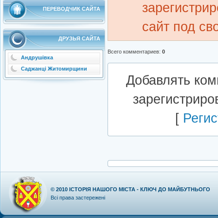
зарегистрир
ПЕРЕВОДЧИК САЙТА
сайт под св
ДРУЗЬЯ САЙТА
Всего комментариев
:
0
Андрушівка
Саджанці Житомирщини
Добавлять ком
зарегистриро
[
Регис
© 2010
ІСТОРІЯ НАШОГО МІСТА - КЛЮЧ ДО МАЙБУТНЬОГО
Всі права застережені