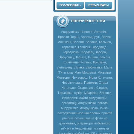
ПОПУЛЯРНЫЕ ТЭГИ
Андрушівка, Червоне,Антопіль,
Бровки Перші, Бровки Другі, Великі
Мошківці, Волиця, Волосів, Гальчин,
Гарапівка, Глинівці, Городище,
Городківка, Жерделі, Забара,
Зарубинці, Іванків, Івниця, Камені,
Корчмище, Котівка, Крилівка,
Лебединці, Лісівка, Любимівка, Мала
П'ятигірка, Малі Мошківці, Міньківці,
Мостове, Нехворощ, Нова Котельня,
Новоівницьке, Павелки, Стара
Котельня, Старосілля, Степок,
Тарасівка, хутір Чубарівка, Ярешки,
Яроповичі. сайти Андрушівки,
організації Андрушівки, погода
Андрушівка, Андрушівка Чайка,
походження назв населених пунктів
району, безкоштовне фото на
документи, оператори мобільного
зв'язку в Андрушівці, установка
ліцензійного Windows XP, створення