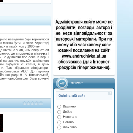
крило невидимої біди торкнулося
е можна бути на «ти». Адже тоді
ася в пам’ятному 1986-му.
 ще ніхто не знав, чим обернеться
лення, де спорожніли містечка і
то, не думаючи про себе, в перші
пі начальник служби цивільного
ий відбувся 26 квітня, в день
и. Там зібралися ліквідатори-
орнобильській АЕС. До підніжжя
йонної ради В. Б. Шпаківський,
торам-чорнобильцям були вручені
ОПРОС
Оцініть мій сайт
Відмінно
Добре
Непогано
Погано
Жахливо