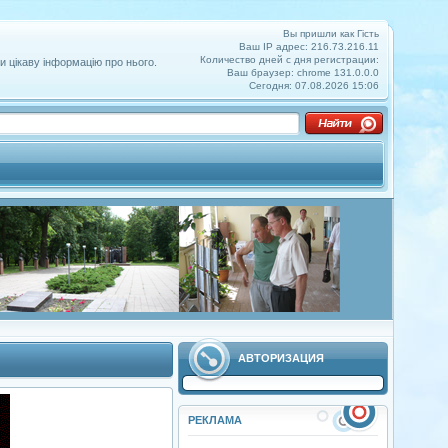
Вы пришли как Гість
Ваш IP адрес: 216.73.216.11
Количество дней с дня регистрации:
и цікаву інформацію про нього.
Ваш браузер: chrome 131.0.0.0
Сегодня: 07.08.2026 15:06
АВТОРИЗАЦИЯ
РЕКЛАМА