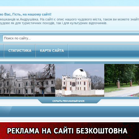
мо Вас, Гість, на нашому сайті!
ешканців м.Андрушівка. На сайті є опис нашого чудового міста, також ви можете знайт
удове як для туристичних походів, так і для культурних відпочинків.
СТАТИСТИКА
КАРТА САЙТА