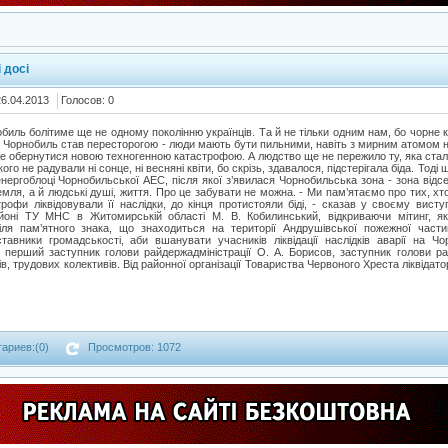
 досі
26.04.2013
Голосов: 0
обиль болітиме ще не одному поколінню українців. Та й не тільки одним нам, бо чорне 
іту Чорнобиль став пересторогою - люди мають бути пильними, навіть з мирним атомом н
же обернутися новою техногенною катастрофою. А людство ще не пережило ту, яка стал
ого не радували ні сонце, ні весняні квіти, бо скрізь, здавалося, підстерігала біда. Тоді
нергоблоці Чорнобильської АЕС, після якої з’явилася Чорнобильська зона - зона відсе
 земля, а й людські душі, життя. Про це забувати не можна. - Ми пам’ятаємо про тих, х
рофи ліквідовували її наслідки, до кінця протистояли біді, - сказав у своєму висту
оні ТУ МНС в Житомирській області М. В. Кобилинський, відкриваючи мітинг, як
іля пам’ятного знака, що знаходиться на території Андрушівської пожежної частин
тавники громадськості, аби вшанувати учасників ліквідації наслідків аварії на Ч
и перший заступник голови райдержадміністрації О. А. Борисов, заступник голови ра
в, трудових колективів. Від районної організації Товариства Червоного Хреста ліквіда
ариев:(0)
Просмотров: 1072