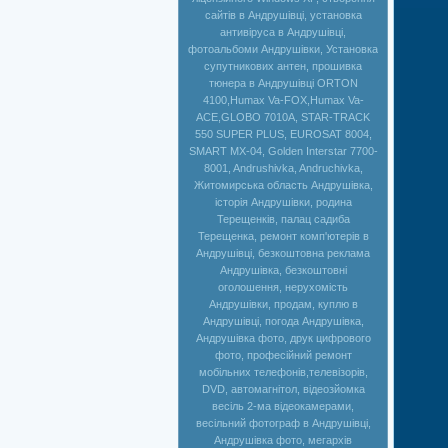
сайтів в Андрушівці, установка
антивіруса в Андрушівці,
фотоальбоми Андрушівки, Установка
супутникових антен, прошивка
тюнера в Андрушівці ORTON
4100,Humax Va-FOX,Нumax Va-
ACE,GLOBO 7010A, STAR-TRACK
550 SUPER PLUS, EUROSAT 8004,
SMART MX-04, Golden Interstar 7700-
8001, Andrushivka, Andruchivka,
Житомирська область Андрушівка,
історія Андрушівки, родина
Терещенків, палац садиба
Терещенка, ремонт комп'ютерів в
Андрушівці, безкоштовна реклама
Андрушівка, безкоштовні
оголошення, нерухомість
Андрушівки, продам, куплю в
Андрушівці, погода Андрушівка,
Андрушівка фото, друк цифрового
фото, професійний ремонт
мобільних телефонів,телевізорів,
DVD, автомагнітол, відеозйомка
весіль 2-ма відеокамерами,
весільний фотограф в Андрушівці,
Андрушівка фото, мегархів