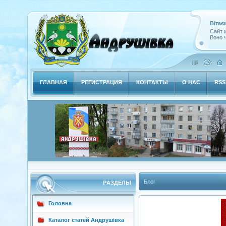
Вітає
Сайт м
Воно ч
ГЛАВНАЯ
РЕГИСТРАЦИЯ
КОНТАКТЫ
О НАС
RSS
Блог
РAЗДЕЛЫ
Головна
Каталог статей Андрушівка