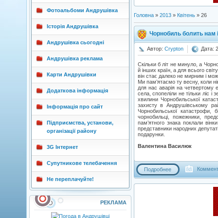
Фотоальбоми Андрушівка
Головна
»
2013
»
Квітень
»
26
Історія Андрушівка
Чорнобиль болить нам і
Андрушівка сьогодні
Автор:
Crypton
Дата: 
Андрушівка реклама
Скільки б літ не минуло, а Чорн
й інших країн, а для всього св
Карти Андрушівки
він стає далеко не мирним і мо
Ми пам’ятаємо ту весну, коли нік
для нас аварія на четвертому е
Додаткова інформація
села, спопеліли не тільки ліс і
хвилини Чорнобильської катаст
захисту в Андрушівському рай
Інформація про сайт
Чорнобильської катастрофи, б
чорнобильці, пожежники, предс
Підприємства, установи,
пам’ятного знака поклали вінк
представники народних депутаті
організації району
подарунки.
Валентина Василюк
3G Інтернет
Супутникове телебачення
Коммент
Подробнее
Не переплачуйте!
РЕКЛАМА