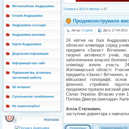
Фотоальбоми Андрушівка
Головна
»
2013
»
Квітень
»
27
Історія Андрушівка
Продемонстрували вис
Андрушівка сьогодні
Автор:
Crypton
Дата: 27.04.2013
Андрушівка реклама
24 квітня на базі Андрушівс
Карти Андрушівки
обласної олімпіади серед учні
предмета «Захист Вітчизни»
Додаткова інформація
творчої активності учнів, п
забезпечення власної безпеки 
Інформація про сайт
олімпіаді взяли участь 24
Житомирської області. Учасни
Підприємства, установи,
предмета «Захист Вітчизни», а
організації району
військової топографії, основ
фізичної, стройової підг
3G Інтернет
продемонстрували високий ріве
Силах України. Вітаємо учня 1
Супутникове телебачення
Попова Дмитра (викладач Халін О
Не переплачуйте!
Алла Статкевич,
заступник директора з навчаль
РЕКЛАМА
Комментариев:(0)
Подробнее