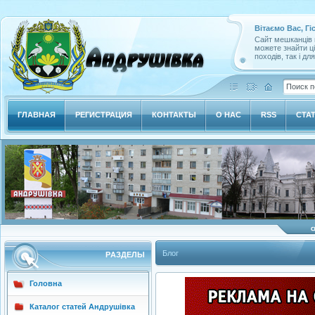
Вітаємо Вас, Гі
Сайт мешканців м
можете знайти ц
походів, так і дл
ГЛАВНАЯ
РЕГИСТРАЦИЯ
КОНТАКТЫ
О НАС
RSS
СТА
Блог
РAЗДЕЛЫ
Головна
Каталог статей Андрушівка