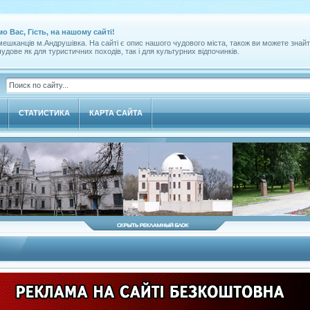
мо Вас, Гість, на нашому сайті!
ешканців м.Андрушівка. На сайті є опис нашого чудового міста, також ви можете знайт
удове як для туристичних походів, так і для культурних відпочинків.
СТАТИСТИКА
КАРТА САЙТА