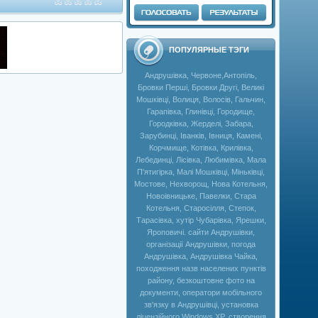
ПОПУЛЯРНЫЕ ТЭГИ
Андрушівка, Червоне,Антопіль,
Бровки Перші, Бровки Другі, Великі
Мошківці, Волиця, Волосів, Гальчин,
Гарапівка, Глинівці, Городище,
Городківка, Жерделі, Забара,
Зарубинці, Іванків, Івниця, Камені,
Корчмище, Котівка, Крилівка,
Лебединці, Лісівка, Любимівка, Мала
П'ятигірка, Малі Мошківці, Міньківці,
Мостове, Нехворощ, Нова Котельня,
Новоівницьке, Павелки, Стара
Котельня, Старосілля, Степок,
Тарасівка, хутір Чубарівка, Ярешки,
Яроповичі. сайти Андрушівки,
організації Андрушівки, погода
Андрушівка, Андрушівка Чайка,
походження назв населених пунктів
району, безкоштовне фото на
документи, оператори мобільного
зв'язку в Андрушівці, установка
ліцензійного Windows XP, створення