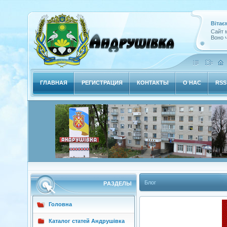
Вітає
Сайт м
Воно ч
ГЛАВНАЯ
РЕГИСТРАЦИЯ
КОНТАКТЫ
О НАС
RSS
Блог
РAЗДЕЛЫ
Головна
Каталог статей Андрушівка