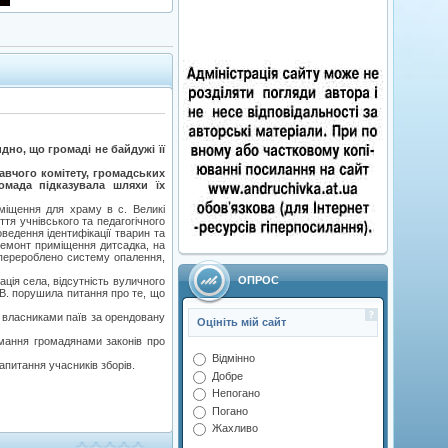
дно, що громаді не байдужі її
авчого комітету, громадських
ромада підказувала шляхи їх
міщення для храму в с. Великі
тя учнівського та педагогічного
оведення ідентифікації тварин та
ремонт приміщення дитсадка, на
, перероблено систему опалення,
ОПРОС
ація села, відсутність вуличного
 В. порушила питання про те, що
з власниками паїв за орендовану
Оцініть мій сайт
римання громадянами законів про
Відмінно
апитання учасників зборів.
Добре
Непогано
Погано
Жахливо