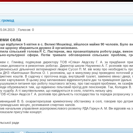
х громад
15.04.2013
Голосов: 0
леми села
що відбулися 5 квітня в с. Великі Мошківці, зійшлося майже 90 чоловік. Було ви
вони щороку збираються дружно й організовано.
пила сільський голова Р. С. Пастернак, яка проаналізувала роботу ради, викон
ально-культурної сфери. Потім тривало обговорення сільських проблем, г
кви с. Глинівці, подякував директору ТОВ «Спіка» Авдєєву Г. А. за придбання при
хожан допомогти в ремонтних роботах. Директор школи Науменко А. Г. розповів про жит
ервоненської дільничної ветеринарної лікарні Сусол П. М. вів мову про необхідність пр
ча ДНЗ «Капітошка» Волчок О. І. розповіла, що в минулому році проведено поточний 
джетних коштів. В садочку є проточна вода, внутрішній туалет, замінено вікна і двері
ове харчування. В цьому році заплановано відремонтувати дах та приміщення їдальні.
ушувалися питання про роботу поштового зв’язку, про такі назрілі проблеми, як газифік
Люди обурювалися тим, що відмінено пільговий проїзд для пенсіонерів. Так, Колодюк В.
 худобу. А ті закупівельники, що навідуються в село, платять низьку ціну.
ТОВ «Спіка» Авдєєв Г. А. розповів про діяльність господарства та порядок розрахунку 
опивницький В. Б. охарактеризував криміногенну обстановку в селі, говорив про дот
 громадських місцях, розпивання спиртних напоїв.
пив начальник управління агропромислового розвитку РДА Горкун А. М. Він відповів на з
показали присутнім концерт.
льської ради