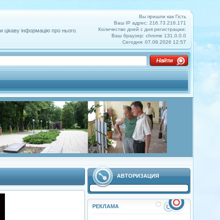
Вы пришли как Гість
Ваш IP адрес: 216.73.216.171
Количество дней с дня регистрации:
и цікаву інформацію про нього.
Ваш браузер: chrome 131.0.0.0
Сегодня: 07.08.2026 12:57
АВТОРИЗАЦИЯ
РЕКЛАМА