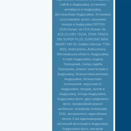
сайтів в Андрушівці, установка
антивіруса в Андрушівці,
фотоальбоми Андрушівки, Установка
супутникових антен, прошивка
тюнера в Андрушівці ORTON
4100,Humax Va-FOX,Нumax Va-
ACE,GLOBO 7010A, STAR-TRACK
550 SUPER PLUS, EUROSAT 8004,
SMART MX-04, Golden Interstar 7700-
8001, Andrushivka, Andruchivka,
Житомирська область Андрушівка,
історія Андрушівки, родина
Терещенків, палац садиба
Терещенка, ремонт комп'ютерів в
Андрушівці, безкоштовна реклама
Андрушівка, безкоштовні
оголошення, нерухомість
Андрушівки, продам, куплю в
Андрушівці, погода Андрушівка,
Андрушівка фото, друк цифрового
фото, професійний ремонт
мобільних телефонів,телевізорів,
DVD, автомагнітол, відеозйомка
весіль 2-ма відеокамерами,
весільний фотограф в Андрушівці,
Андрушівка фото, мегархів