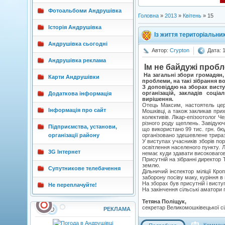
Фотоальбоми Андрушівка
Головна
»
2013
»
Квітень
»
15
Історія Андрушівка
Із життя територіальни
Андрушівка сьогодні
Автор:
Crypton
Дата: 
Андрушівка реклама
Ім не байдужі проб
На загальні збори громадян, 
Карти Андрушівки
проблеми, на такі зібрання 
З доповіддю на зборах висту
організацій, закладів соці
Додаткова інформація
вирішення.
Отець Максим, настоятель цер
Інформація про сайт
Мошківці, а також закликав при
колективів. Лікар-епізоотолог Ч
різного роду щеплень. Завідую
Підприємства, установи,
що використано 99 тис. грн. бю
організації району
організовано здешевлене трираз
У виступах учасників зборів пор
освітлення населеного пункту. 
3G Інтернет
немає куди здавати високовагову
Присутній на зібранні директор 
землю.
Супутникове телебачення
Дільничий інспектор міліції Кр
заборону посіву маку, куріння в
На зборах був присутній і висту
Не переплачуйте!
На закінчення сільські аматори 
Тетяна Поліщук,
секретар Великомошківецької сі
РЕКЛАМА