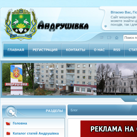
Вітаємо Вас, Гі
Сайт мешканців м
можете знайти ц
походів, так і дл
ГЛАВНАЯ
РЕГИСТРАЦИЯ
КОНТАКТЫ
О НАС
RSS
СТА
Блог
РAЗДЕЛЫ
Головна
Каталог статей Андрушівка