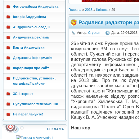
Фотоальбоми Андрушівка
Головна
»
2013
»
Квітень
»
29
Історія Андрушівка
Радилися редактори р
Андрушівка сьогодні
Автор:
Crypton
Дата: 29.04.2013
Андрушівка реклама
26 квітня в смт. Ружин пройшл
Карти Андрушівки
комунальних ЗМІ на тему: "Тен
області. Сучасний стан і персп
Додаткова інформація
виступив голова Ружинської ра
департаменту інформаційної 
Інформація про сайт
облдержадміністрації Басова І
області та накреслила завданн
Підприємства, установи,
на 2013 рік. Про те, як буд
організації району
друкованих засобів масової інф
обласної газети "Житомирщина
3G Інтернет
також начальник відділу ро
"Укрпошта” Хмілевська Т. М.,
Супутникове телебачення
видавництва "Полісся” Орел В.
кампанії поділився головний 
Не переплачуйте!
Кащук В. А. Учасники наради о
Наш кор.
РЕКЛАМА