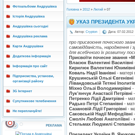
Фотоальбоми Андрушівка
Головна
»
2012
»
Лютий
»
07
Історія Андрушівка
УКАЗ ПРЕЗИДЕНТА УКР
Андрушівка сьогодні
Автор:
Crypton
Дата: 07.02.2012
Андрушівка реклама
про присвоєння почесного зва
Карти Андрушівки
самовідданість, народження і 
для всебічного їх розвитку по
Додаткова інформація
Присвоїти почесне звання «М
Власюк Валентині Василівні
Інформація про сайт
Кирилюк Валентині Юхимівні
Коваль Надії Іванівні
- матері 
Підприємства, установи,
Крушинській Ользі Євгенівні
організації району
Лівандовській Тетяні Іполиті
Міхно Ользі Володимирівні
-
3G Інтернет
Лук’янчук Анастасії Петрівні
-
Петренко Лідії Дмитрівні
- ма
Супутникове телебачення
Радько Петрі Степанівні
- мат
Сазановій Лідії Григорівні
- м
Не переплачуйте!
Саковській Надії Мефодіївні
Смоліч Любові Анатоліївні
- 
Стельмах Людмилі Степанів
РЕКЛАМА
Президент України В. Януков