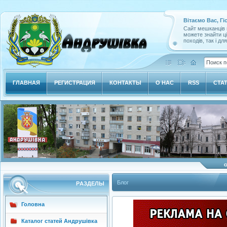
Вітаємо Вас, Гі
Сайт мешканців м
можете знайти ц
походів, так і дл
ГЛАВНАЯ
РЕГИСТРАЦИЯ
КОНТАКТЫ
О НАС
RSS
СТА
Блог
РAЗДЕЛЫ
Головна
Каталог статей Андрушівка