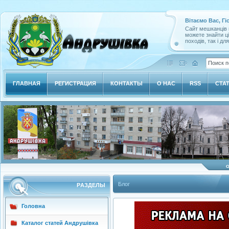
Вітаємо Вас, Гі
Сайт мешканців м
можете знайти ц
походів, так і дл
ГЛАВНАЯ
РЕГИСТРАЦИЯ
КОНТАКТЫ
О НАС
RSS
СТА
Блог
РAЗДЕЛЫ
Головна
Каталог статей Андрушівка