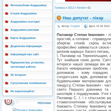
Фотоальбоми Андрушівка
Головна
»
2012
»
Лютий
»
01
Історія Андрушівка
Наш депутат - лікар
Андрушівка сьогодні
Автор:
Crypton
Дата: 01.02.2012
Андрушівка реклама
Паламар Степан Іванович -
лі
Карти Андрушівки
простий, а головне - справедли
зберігає спокій, скрізь вст
Додаткова інформація
професійно займається своєю с
регіонів вирішує багато питань,
Інформація про сайт
І. Паламар на Тернопільщині, 
Тут знайшов свою долю. Світ
Підприємства, установи,
інтереси нашої громади він ак
організації району
багато невирішених проблем, з
допомагає - кому порадою, 
3G Інтернет
солдатських вдів, допомагає
будівельними матеріалами дл
Супутникове телебачення
пандусу. Степан Іванович - част
свято Першого дзвоника та 
Не переплачуйте!
школярів з подарунками. Учні 
Паламар С. І. і з сільською р
стоматологічним обслуговув
РЕКЛАМА
бажають Степану Івановичу міц
родинного щастя, здійснення м