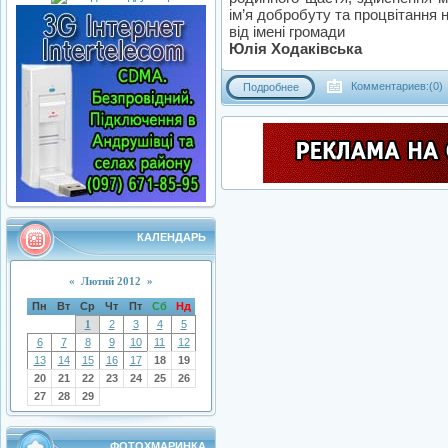
ім’я добробуту та процвітання н
від імені громади
Юлія Ходаківська
Комментариев:(0)
Подробнее
КАЛЕНДАРЬ
«
Лютий 2012
»
Пн
Вт
Ср
Чт
Пт
Сб
Нд
1
2
3
4
5
6
7
8
9
10
11
12
13
14
15
16
17
18
19
20
21
22
23
24
25
26
27
28
29
ФОТОХМАРИНКА