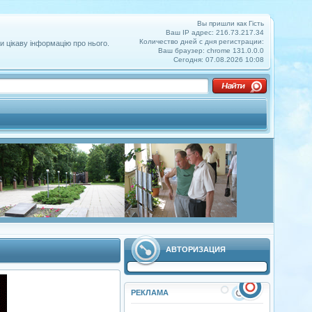
Вы пришли как Гість
Ваш IP адрес: 216.73.217.34
Количество дней с дня регистрации:
и цікаву інформацію про нього.
Ваш браузер: chrome 131.0.0.0
Сегодня: 07.08.2026 10:08
АВТОРИЗАЦИЯ
РЕКЛАМА