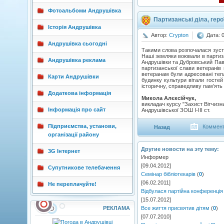
Фотоальбоми Андрушівка
Партизанські діла, герої
Історія Андрушівка
Автор:
Crypton
Дата: 
Андрушівка сьогодні
Такими слова розпочалася зустрі
Наші земляки воювали в партиза
Андрушівка реклама
Андрушівки та Дубровський Павл
партизанської слави ветеранів 
ветеранам були адресовані теплі
Карти Андрушівки
будинку культури вітали гостей
історичну, справедливу пам’ять 
Додаткова інформація
Микола Алєксійчук,
викладач курсу "Захист Вітчизн
Інформація про сайт
Андрушівської ЗОШ І-ІІІ ст.
Підприємства, установи,
Коммент
Назад
організації району
Другие новости на эту тему:
3G Інтернет
Информер
[09.04.2012]
Супутникове телебачення
Семінар бібліотекарів
(
0
)
[06.02.2011]
Не переплачуйте!
Відбулася партійна конференція
[15.07.2012]
РЕКЛАМА
Все життя присвятив дітям
(
0
)
[07.07.2010]