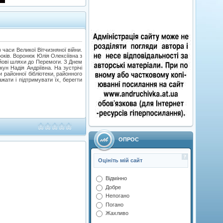
 часи Великої Вітчизняної війни.
оків. Воронюк Юлія Олексіївна з
ойові шляхи до Перемоги. З Днем
ун Надія Андріївна. На зустрічі
и районної бібліотеки, районного
жати і підтримувати їх, берегти
ОПРОС
Оцініть мій сайт
Відмінно
Добре
Непогано
Погано
Жахливо