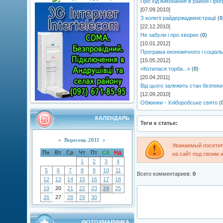
Про хід виконання в районі Прог
[07.09.2010]
З колегії райдержадміністрації
(
0
[22.12.2010]
Не забули і про хворих
(
0
)
[10.01.2012]
Програма економічного і соціаль
[15.05.2012]
«Котилася торба...»
(
0
)
[20.04.2011]
Від цього залежить стан безпек
[12.09.2010]
Обжинки - Хліборобське свято
(
КАЛЕНДАРЬ
Теги к статье:
«
Вересень 2011
»
Уважаемый посетите
Пн
Вт
Ср
Чт
Пт
Сб
Нд
на сайт под своим 
1
2
3
4
5
6
7
8
9
10
11
Всего комментариев
:
0
12
13
14
15
16
17
18
19
20
21
22
23
24
25
26
27
28
29
30
ФОТОХМАРИНКА