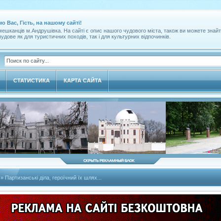
мо Вас, Гість, на нашому сайті!
ешканців м.Андрушівка. На сайті є опис нашого чудового міста, також ви можете знайт
удове як для туристичних походів, так і для культурних відпочинків.
СТАТИСТИКА
КАРТА САЙТА
» Партизанські діла, героїчний їх шлях...