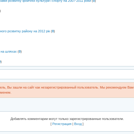
рами розвитку фізичної культури і спорту на 2007-2011 роки
(
0
)
)
ного розвитку району на 2012 рік
(
0
)
и на шляхах
(
0
)
0
)
ль, Вы зашли на сайт как незарегистрированный пользователь. Мы рекомендуем Вам 
именем.
Добавлять комментарии могут только зарегистрированные пользователи.
[
Регистрация
|
Вход
]