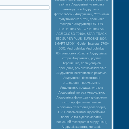
сайтів в Андрушівці, установка
антивіруса в Андрушівці,
фотоальбоми Андрушівки, Установка
супутникових антен, прошивка
тюнера в Андрушівці ORTON
4100,Humax Va-FOX,Нumax Va-
ACE,GLOBO 7010A, STAR-TRACK
550 SUPER PLUS, EUROSAT 8004,
SMART MX-04, Golden Interstar 7700-
8001, Andrushivka, Andruchivka,
Житомирська область Андрушівка,
історія Андрушівки, родина
Терещенків, палац садиба
Терещенка, ремонт комп'ютерів в
Андрушівці, безкоштовна реклама
Андрушівка, безкоштовні
оголошення, нерухомість
Андрушівки, продам, куплю в
Андрушівці, погода Андрушівка,
Андрушівка фото, друк цифрового
фото, професійний ремонт
мобільних телефонів,телевізорів,
DVD, автомагнітол, відеозйомка
весіль 2-ма відеокамерами,
весільний фотограф в Андрушівці,
Андрушівка фото, мегархів