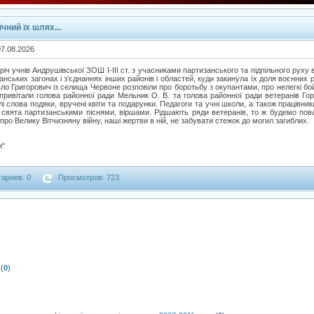
чний їх шлях...
07.08.2026
ч учнів Андрушівської ЗОШ І-ІІІ ст. з учасниками партизанського та підпільного руху в
нських загонах і з’єднаннях інших районів і областей, куди закинула їх доля воєнних р
о Григорович із селища Червоне розповіли про боротьбу з окупантами, про нелегкі б
привітали голова районної ради Мельник О. В. та голова районної ради ветеранів Горк
 слова подяки, вручені квіти та подарунки. Педагоги та учні школи, а також працівник
 свята партизанськими піснями, віршами. Рідшають ряди ветеранів, то ж будемо пова
про Велику Вітчизняну війну, наші жертви в ній, не забувати стежок до могил загиблих.
и"
ариев: 0
Просмотров: 723
(
0
)