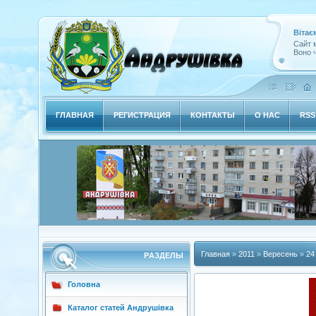
Вітає
Сайт м
Воно ч
ГЛАВНАЯ
РЕГИСТРАЦИЯ
КОНТАКТЫ
О НАС
RSS
Главная
»
2011
»
Вересень
»
24
РAЗДЕЛЫ
Головна
Каталог статей Андрушівка