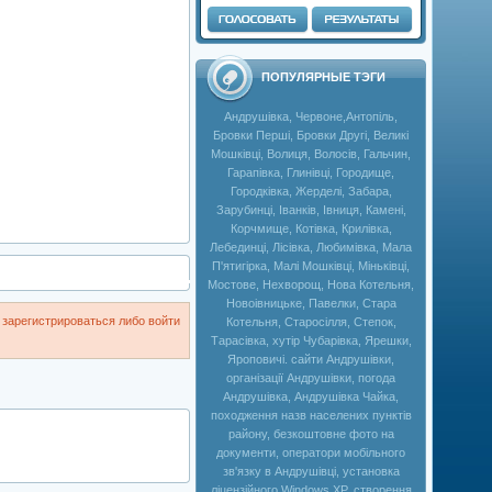
ПОПУЛЯРНЫЕ ТЭГИ
Андрушівка, Червоне,Антопіль,
Бровки Перші, Бровки Другі, Великі
Мошківці, Волиця, Волосів, Гальчин,
Гарапівка, Глинівці, Городище,
Городківка, Жерделі, Забара,
Зарубинці, Іванків, Івниця, Камені,
Корчмище, Котівка, Крилівка,
Лебединці, Лісівка, Любимівка, Мала
П'ятигірка, Малі Мошківці, Міньківці,
Мостове, Нехворощ, Нова Котельня,
Новоівницьке, Павелки, Стара
зарегистрироваться либо войти
Котельня, Старосілля, Степок,
Тарасівка, хутір Чубарівка, Ярешки,
Яроповичі. сайти Андрушівки,
організації Андрушівки, погода
Андрушівка, Андрушівка Чайка,
походження назв населених пунктів
району, безкоштовне фото на
документи, оператори мобільного
зв'язку в Андрушівці, установка
ліцензійного Windows XP, створення