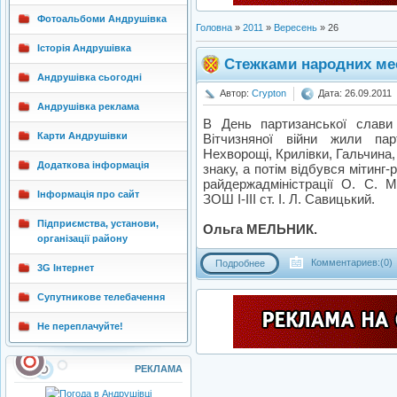
Фотоальбоми Андрушівка
Головна
»
2011
»
Вересень
»
26
Історія Андрушівка
Стежками народних ме
Андрушівка сьогодні
Автор:
Crypton
Дата: 26.09.2011
Андрушівка реклама
В День партизанської слави
Карти Андрушівки
Вітчизняної війни жили пар
Нехворощі, Крилівки, Гальчина,
Додаткова інформація
знаку, а потім відбувся мітинг
райдержадміністрації О. С. М
Інформація про сайт
ЗОШ І-ІІІ ст. І. Л. Савицький.
Підприємства, установи,
Ольга МЕЛЬНИК.
організації району
Комментариев:(0)
Подробнее
3G Інтернет
Супутникове телебачення
Не переплачуйте!
РЕКЛАМА