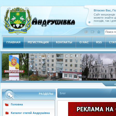
Вітаємо Вас, Гі
Сайт мешканців м
можете знайти ц
походів, так і дл
ГЛАВНАЯ
РЕГИСТРАЦИЯ
КОНТАКТЫ
О НАС
RSS
СТА
Блог
РAЗДЕЛЫ
Головна
Каталог статей Андрушівка