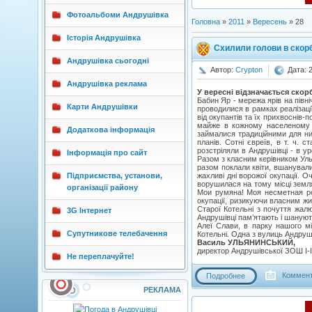
Фотоальбоми Андрушівка
Головна
»
2011
»
Вересень
»
28
Історія Андрушівка
Схилили голови в скорб
Андрушівка сьогодні
Автор:
Crypton
Дата: 
Андрушівка реклама
У вересні відзначається скорб
Бабин Яр - мережа ярів на півні
Карти Андрушівки
проводилися в рамках реалізаці
від окупантів та їх прихвоснів-
майже в кожному населеному пу
Додаткова інформація
займалися традиційними для ни
планів. Сотні євреїв, в т. ч. 
розстріляли в Андрушівці - в у
Інформація про сайт
Разом з класним керівником Уль
разом поклали квіти, вшанували
Підприємства, установи,
жахливі дні ворожої окупації. О
ворушилася на тому місці земля
організації району
Мои румяна! Моя несметная ро
окупації, ризикуючи власним жи
Старої Котельні з почуття жалю
3G Інтернет
Андрушівці пам’ятають і шануют
Алеї Слави, в парку нашого м
Супутникове телебачення
Котельні. Одна з вулиць Андруші
Василь УЛЬЯНИНСЬКИЙ,
директор Андрушівської ЗОШ І-ІІ
Не переплачуйте!
Коммент
Подробнее
РЕКЛАМА