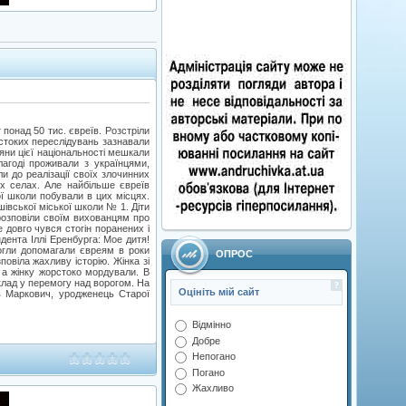
 понад 50 тис. євреїв. Розстріли
рстоких переслідувань зазнавали
дяни цієї національності мешкали
лагоді проживали з українцями,
 до реалізації своїх злочинних
них селах. Але найбільше євреїв
ої школи побували в цих місцях.
івської міської школи № 1. Діти
 розповіли своїм вихованцям про
е довго чувся стогін поранених і
дента Іллі Еренбурга: Мое дитя!
огли допомагали євреям в роки
ОПРОС
овіла жахливу історію. Жінка зі
, а жінку жорстоко мордували. В
клад у перемогу над ворогом. На
Оцініть мій сайт
в Маркович, уродженець Старої
Відмінно
Добре
Непогано
Погано
Жахливо