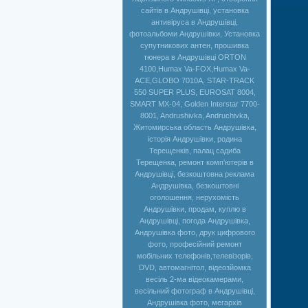
сайтів в Андрушівці, установка
антивіруса в Андрушівці,
фотоальбоми Андрушівки, Установка
супутникових антен, прошивка
тюнера в Андрушівці ORTON
4100,Humax Va-FOX,Нumax Va-
ACE,GLOBO 7010A, STAR-TRACK
550 SUPER PLUS, EUROSAT 8004,
SMART MX-04, Golden Interstar 7700-
8001, Andrushivka, Andruchivka,
Житомирська область Андрушівка,
історія Андрушівки, родина
Терещенків, палац садиба
Терещенка, ремонт комп'ютерів в
Андрушівці, безкоштовна реклама
Андрушівка, безкоштовні
оголошення, нерухомість
Андрушівки, продам, куплю в
Андрушівці, погода Андрушівка,
Андрушівка фото, друк цифрового
фото, професійний ремонт
мобільних телефонів,телевізорів,
DVD, автомагнітол, відеозйомка
весіль 2-ма відеокамерами,
весільний фотограф в Андрушівці,
Андрушівка фото, мегархів