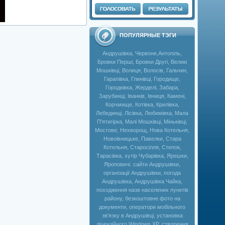
ПОПУЛЯРНЫЕ ТЭГИ
Андрушівка, Червоне,Антопіль,
Бровки Перші, Бровки Другі, Великі
Мошківці, Волиця, Волосів, Гальчин,
Гарапівка, Глинівці, Городище,
Городківка, Жерделі, Забара,
Зарубинці, Іванків, Івниця, Камені,
Корчмище, Котівка, Крилівка,
Лебединці, Лісівка, Любимівка, Мала
П'ятигірка, Малі Мошківці, Міньківці,
Мостове, Нехворощ, Нова Котельня,
Новоівницьке, Павелки, Стара
Котельня, Старосілля, Степок,
Тарасівка, хутір Чубарівка, Ярешки,
Яроповичі. сайти Андрушівки,
організації Андрушівки, погода
Андрушівка, Андрушівка Чайка,
походження назв населених пунктів
району, безкоштовне фото на
документи, оператори мобільного
зв'язку в Андрушівці, установка
ліцензійного Windows XP, створення