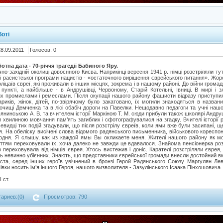
оті
28.09.2011
Голосов: 0
отна дата - 70-річчя трагедії Бабиного Яру.
чно-західній околиці довоєнного Києва. Наприкінці вересня 1941 р. німці розстріляли тут
ї расистської програми нацистів - «остаточного вирішення єврейського питання». Жо
поліцаїв євреї, які проживали в інших місцях, зокрема і в нашому районі. До війни грома
нкті, а найбільше - в Андрушівці, Червоному, Старій Котельні, Івниці. В мирі і з
х промислами і ремеслами. Після окупації нашого району фашисти відразу приступили
стариків, жінок, дітей, по-звірячому було закатовано, їх могили знаходяться в назва
рочищі Демченка та в лісі обабіч дороги на Павелки. Нещодавно педагоги та учні наш
янинською А. В. та вчителем історії Маркіною Т. М. сюди прибули також школярі Андруш
 хвилиною мовчання пам’ять загиблих і сфотографувалися на згадку. Вчителі історії
чевидці тих подій згадували, що після розстрілу євреїв, коли ями вже були засипані, щ
. На обеліску висічені слова відомого радянського письменника, військового кореспон
дня. Я слышу, как из каждой ямы Вы окликаете меня. Жителі нашого району як м
ттям переховували їх, хоча далеко не завжди це вдавалося. Знайома пенсіонерка розп
 переховувала від німців єврея. Хтось вистежив і доніс. Карателі розстріляли єврея
ь невинно убієнних. Знають, що представники єврейської громади внесли достойний в
іста, серед інших героїв увічнений в бронзі Герой Радянського Союзу Маргулян Ле
вки носить ім’я іншого Героя, нашого визволителя - Зазулінського Ісаака Пінхошовича.
 ст.
ариев:(0)
Просмотров: 790