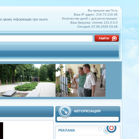
Вы пришли как Гість
Ваш IP адрес: 216.73.216.46
Количество дней с дня регистрации:
и цікаву інформацію про нього.
Ваш браузер: chrome 131.0.0.0
Сегодня: 07.08.2026 03:48
АВТОРИЗАЦИЯ
РЕКЛАМА