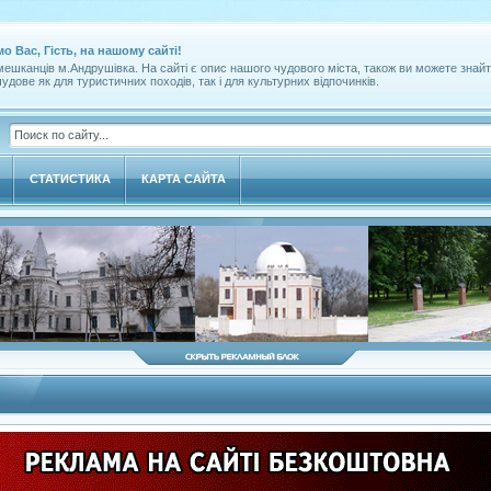
мо Вас, Гість, на нашому сайті!
ешканців м.Андрушівка. На сайті є опис нашого чудового міста, також ви можете знайт
удове як для туристичних походів, так і для культурних відпочинків.
СТАТИСТИКА
КАРТА САЙТА