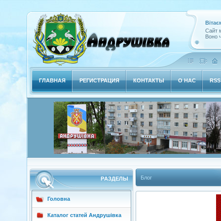
Вітає
Сайт м
Воно ч
ГЛАВНАЯ
РЕГИСТРАЦИЯ
КОНТАКТЫ
О НАС
RSS
Блог
РAЗДЕЛЫ
Головна
Каталог статей Андрушівка