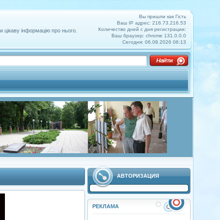
Вы пришли как Гість
Ваш IP адрес: 216.73.216.53
Количество дней с дня регистрации:
и цікаву інформацію про нього.
Ваш браузер: chrome 131.0.0.0
Сегодня: 06.08.2026 06:13
АВТОРИЗАЦИЯ
РЕКЛАМА