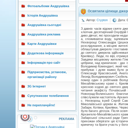
Фотоальбоми Андрушівка
Освятили цілюще джер
Історія Андрушівка
Автор:
Crypton
Дата: 
Андрушівка сьогодні
З давніх часів відоме святе дж
хлопчик десятирічний Онуфрій 
Андрушівка реклама
диво дівчат, які проходили неда
а, споживаючи воду, зцілювали
Нехворощі Олександра Цешковс
Карти Андрушівки
розслідування, а місцеві жител
облаштував джерело і поставив 
до святого джерела здійснювали
Додаткова інформація
Крилівку). Люди, по вірі, отрим
Завдяки місцевому жителю Гіле
Інформація про сайт
цебрини, над криничкою - дах і
Володимир Комендант, який чист
прибуває і дуже важко було р
Підприємства, установи,
Олександр Красовський, Анато
Леонід Володимирович Скобель
організації району
помер один із робітників Воло
Михайлівському храмі с. Крилі
3G Інтернет
хресною ходою до святого джер
читання акафісту Почаївській
Новоград-Волинського благоч
Супутникове телебачення
співслужили настоятель Арханге
с. Нехворощ ієрей Сергій Сав
Миколаївської церкви м. Житоми
Не переплачуйте!
Забари, Котівки, Крилівки, Чер
було багато діточок. Після осв
Архангело-Михайлівського храму
Забарської сільської ради Гри
РЕКЛАМА
прихожан оберігати цю історич
криничку та брати участь у бого