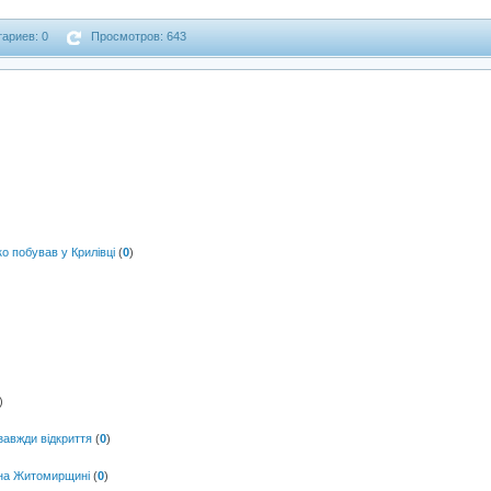
ариев: 0
Просмотров: 643
о побував у Крилівці
(
0
)
)
завжди відкриття
(
0
)
 на Житомирщині
(
0
)