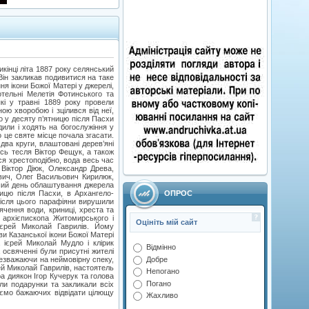
кінці літа 1887 року селянський
ін закликав подивитися на таке
ня ікони Божої Матері у джерелі,
отельні Мелетія Фотинського та
кі у травні 1889 року провели
ою хворобою і зцілився від неї,
о у десяту п’ятницю після Пасхи
дили і ходять на богослужіння у
о це святе місце почала згасати.
ва круги, влаштовані дерев’яні
ись тесля Віктор Фещук, а також
ся хрестоподібно, вода весь час
Віктор Діюк, Олександр Древа,
вич, Олег Васильович Кирилюк,
ший день облаштування джерела
ОПРОС
ницю після Пасхи, в Архангело-
Після цього парафіяни вирушили
чення води, криниці, хреста та
 архієпископа Житомирського і
Оцініть мій сайт
ієрей Миколай Гаврилів. Йому
и Казанської ікони Божої Матері
 ієрей Миколай Мудло і клірик
Відмінно
 освяченні були присутні жителі
Добре
незважаючи на неймовірну спеку,
ей Миколай Гаврилів, настоятель
Непогано
а диякон Ігор Кучерук та голова
Погано
ли подарунки та закликали всіх
уємо бажаючих відвідати цілющу
Жахливо