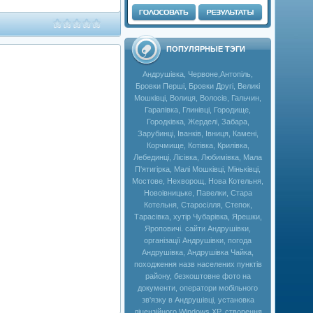
ПОПУЛЯРНЫЕ ТЭГИ
Андрушівка, Червоне,Антопіль,
Бровки Перші, Бровки Другі, Великі
Мошківці, Волиця, Волосів, Гальчин,
Гарапівка, Глинівці, Городище,
Городківка, Жерделі, Забара,
Зарубинці, Іванків, Івниця, Камені,
Корчмище, Котівка, Крилівка,
Лебединці, Лісівка, Любимівка, Мала
П'ятигірка, Малі Мошківці, Міньківці,
Мостове, Нехворощ, Нова Котельня,
Новоівницьке, Павелки, Стара
Котельня, Старосілля, Степок,
Тарасівка, хутір Чубарівка, Ярешки,
Яроповичі. сайти Андрушівки,
організації Андрушівки, погода
Андрушівка, Андрушівка Чайка,
походження назв населених пунктів
району, безкоштовне фото на
документи, оператори мобільного
зв'язку в Андрушівці, установка
ліцензійного Windows XP, створення