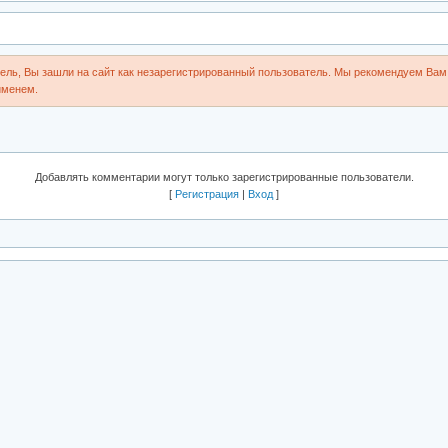
ль, Вы зашли на сайт как незарегистрированный пользователь. Мы рекомендуем Вам 
именем.
Добавлять комментарии могут только зарегистрированные пользователи.
[
Регистрация
|
Вход
]