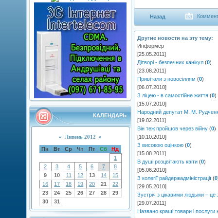
Коммент
Назад
Другие новости на эту тему:
Информер
[25.05.2011]
Дітворі - безпечних канікул
(
0
)
[23.08.2011]
Привітали з новосіллям
(
0
)
[06.07.2010]
З ліцею - в самостійне життя
(
0
)
[15.07.2010]
Народний депутат М. М. Рудченк
КАЛЕНДАРЬ
[19.02.2011]
Він теж пройшов через війну
(
0
)
«
Липень 2012
»
[10.10.2010]
З високою оцінкою
(
0
)
Пн
Вт
Ср
Чт
Пт
Сб
Нд
[15.08.2011]
1
В душі розцвітають квіти
(
0
)
2
3
4
5
6
7
8
[05.06.2010]
9
10
11
12
13
14
15
З колегії райдержадміністрації
(
0
16
17
18
19
20
21
22
[29.05.2010]
23
24
25
26
27
28
29
Зустріч з цікавими людьми – це 
30
31
[29.07.2011]
Названо кращі товари і послуги