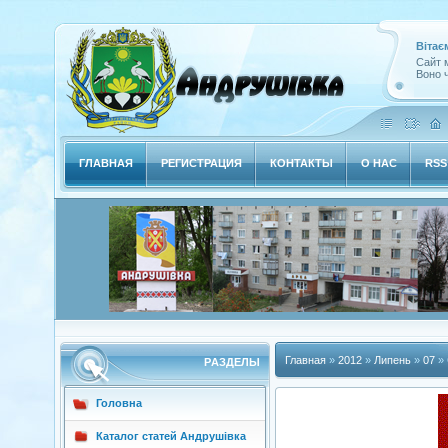
Вітає
Сайт м
Воно ч
ГЛАВНАЯ
РЕГИСТРАЦИЯ
КОНТАКТЫ
О НАС
RSS
Главная
»
2012
»
Липень
»
07
» 
РAЗДЕЛЫ
Головна
Каталог статей Андрушівка