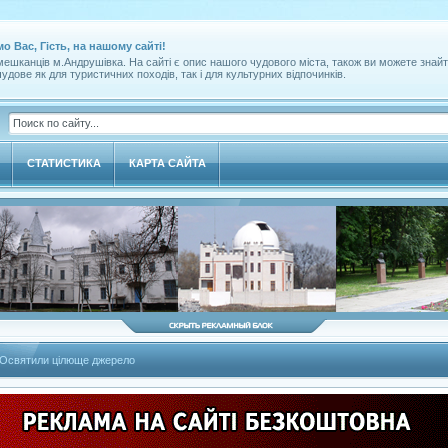
мо Вас, Гість, на нашому сайті!
ешканців м.Андрушівка. На сайті є опис нашого чудового міста, також ви можете знайт
удове як для туристичних походів, так і для культурних відпочинків.
СТАТИСТИКА
КАРТА САЙТА
Освятили цілюще джерело