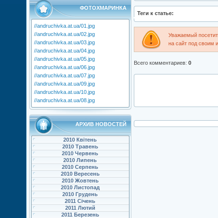
ФОТОХМАРИНКА
Теги к статье:
//andruchivka.at.ua/01.jpg
//andruchivka.at.ua/02.jpg
Уважаемый посетите
//andruchivka.at.ua/03.jpg
на сайт под своим 
//andruchivka.at.ua/04.jpg
//andruchivka.at.ua/05.jpg
Всего комментариев
:
0
//andruchivka.at.ua/06.jpg
//andruchivka.at.ua/07.jpg
//andruchivka.at.ua/09.jpg
//andruchivka.at.ua/10.jpg
//andruchivka.at.ua/08.jpg
АРХИВ НОВОСТЕЙ
2010 Квітень
2010 Травень
2010 Червень
2010 Липень
2010 Серпень
2010 Вересень
2010 Жовтень
2010 Листопад
2010 Грудень
2011 Січень
2011 Лютий
2011 Березень