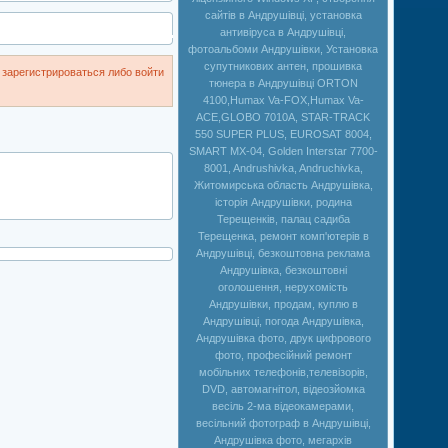
сайтів в Андрушівці, установка
антивіруса в Андрушівці,
фотоальбоми Андрушівки, Установка
супутникових антен, прошивка
зарегистрироваться либо войти
тюнера в Андрушівці ORTON
4100,Humax Va-FOX,Нumax Va-
ACE,GLOBO 7010A, STAR-TRACK
550 SUPER PLUS, EUROSAT 8004,
SMART MX-04, Golden Interstar 7700-
8001, Andrushivka, Andruchivka,
Житомирська область Андрушівка,
історія Андрушівки, родина
Терещенків, палац садиба
Терещенка, ремонт комп'ютерів в
Андрушівці, безкоштовна реклама
Андрушівка, безкоштовні
оголошення, нерухомість
Андрушівки, продам, куплю в
Андрушівці, погода Андрушівка,
Андрушівка фото, друк цифрового
фото, професійний ремонт
мобільних телефонів,телевізорів,
DVD, автомагнітол, відеозйомка
весіль 2-ма відеокамерами,
весільний фотограф в Андрушівці,
Андрушівка фото, мегархів