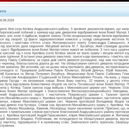
ело
06.08.2026
ерело біля села Котівка Андрушівського району. З архівних документів відомо, що напри
Березовський побачив у криниці над цим джерелом відображення ікони Божої Матері. В
леко, але, коли ті підійшли, видіння зникло. Потім неодноразово люди бачили відображен
ся від хвороб. Ці факти задокументовані комісією у складі священиків містечок К
ького і пристава п’ятого стану Житомирського повіту Олександра Савицького, я
і під присягою дали свідчення. Місцевий житель М. Г. Бугайчук, який страждав душевн
хрест. Відображення ікони Божої Матері члени комісії не побачили. З того часу щорічн
 хресний хід з села Крилівка (село Котівка ніколи не мало храму і місцеві жителі хо
ували зцілення. В останні роки джерело замутніло, хресні ходи припинились і пам’ять пр
вичу Павлу Сабіновичу за сорок днів святе джерело розчищене, над ним поставлені д
з черепиці, благоустроєна дорога до неї. На облаштуванні святого джерела потрудил
ив криничку. Він розповів, що на цьому місці протікають два джерела, які пересікають
озчищати їх. Працювали робітники Павло Юхимчук, Віталій Демчук, Юрій Ковалюк, 
лій Єрлигаєв та Віктор Петрович Богайчук. Меценатами були Павло Сабінович Гіле
, Станіслав Альфредович Студінський та Євген Миколайович Рогаль. На жаль, у пер
димир Грузда - не витримало серце. Вічна йому пам’ять. 22 червня, у десяту п’ят
вка була відслужена Божественна літургія на честь Почаївської ікони Божої Матері. 
ела у Котівці. Також хресна хода вийшла з Миколаївської церкви смт. Червоне. Освя
 іконі Божої Матері проводив з благословення Високопреосвященнійшого Никодима,
инний Андрушівського округу і настоятель Покровської церкви с. Гальчин прото
ло-Михайлівського храму с. Крилівка протоієрей Андрій Герасимович, настоятель церкв
анчук, клірики Миколаївської церкви смт. Червоне протоієрей Володимир Мудло та
ра диякон Ігор Кучерук. Співав хор Архангело-Михайлівського храму с. Крилівка. На
воного, Малих Мошківець, Каменів, Нехворощі, інших населених пунктів. Приємно, що, 
ячення з привітальним словом виступили благочинний Андрушівського району протоієр
 с. Крилівка протоієрей Андрій Герасимович, клірик Миколаївської церкви м. Житомир
горій Іванович Владика. Робітникам, які потрудилися на облаштуванні джерела, вручи
ну пам’ятку, підтримуючи її в належному стані. Закінчилося свято трапезою. Запрош
служіннях.