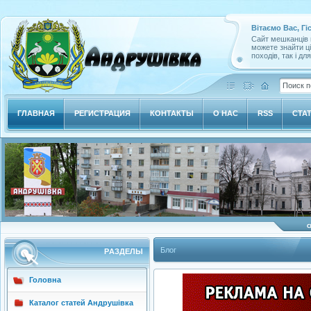
Вітаємо Вас, Гі
Сайт мешканців м
можете знайти ц
походів, так і дл
ГЛАВНАЯ
РЕГИСТРАЦИЯ
КОНТАКТЫ
О НАС
RSS
СТА
Блог
РAЗДЕЛЫ
Головна
Каталог статей Андрушівка