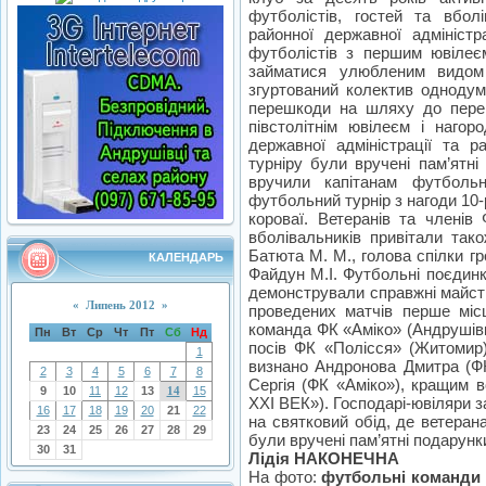
футболістів, гостей та вбол
районної державної адміністр
футболістів з першим ювілеє
займатися улюбленим видом
згуртований колектив однодумц
перешкоди на шляху до перем
півстолітнім ювілеєм і нагор
державної адміністрації та 
турніру були вручені пам’ятні
вручили капітанам футболь
футбольний турнір з нагоди 10-
короваї. Ветеранів та членів 
вболівальників привітали так
Батюта М. М., голова спілки г
КАЛЕНДАРЬ
Файдун М.І. Футбольні поєдинк
демонстрували справжні майстр
«
Липень 2012
»
проведених матчів перше міс
команда ФК «Аміко» (Андрушівка
Пн
Вт
Ср
Чт
Пт
Сб
Нд
посів ФК «Полісся» (Житомир
1
визнано Андронова Дмитра (Ф
2
3
4
5
6
7
8
Сергія (ФК «Аміко»), кращим 
9
10
11
12
13
14
15
ХХІ ВЕК»). Господарі-ювіляри з
16
17
18
19
20
21
22
на святковий обід, де ветеран
23
24
25
26
27
28
29
були вручені пам’ятні подарунк
30
31
Лідія НАКОНЕЧНА
На фото:
футбольні команди «