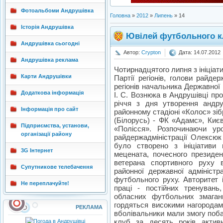
Фотоальбоми Андрушівка
Головна
»
2012
»
Липень
»
14
Історія Андрушівка
Ювілей футбольного к
Андрушівка сьогодні
Автор:
Crypton
Дата: 14.07.2012
Андрушівка реклама
Чотирнадцятого липня з ініціати
Карти Андрушівки
Партії регіонів, голови райде
регіонів начальника Державної 
Додаткова інформація
І. С. Вознюка в Андрушівці пр
річчя з дня утворення андр
Інформація про сайт
районному стадіоні «Колос» зіб
(Білорусь) - ФК «Адамс», Ки
Підприємства, установи,
«Полісся». Розпочинаючи уро
організації району
райдержадміністрації Олексюк
було створено з ініціативи
3G Інтернет
мецената, почесного президе
ветерана спортивного руху 
Супутникове телебачення
районної державної адміністр
футбольного руху. Авторитет 
Не переплачуйте!
праці - постійних тренувань
обласних футбольних змаган
гордяться високими нагородами
РЕКЛАМА
вболівальники мали змогу поба
клуб за десять років актив