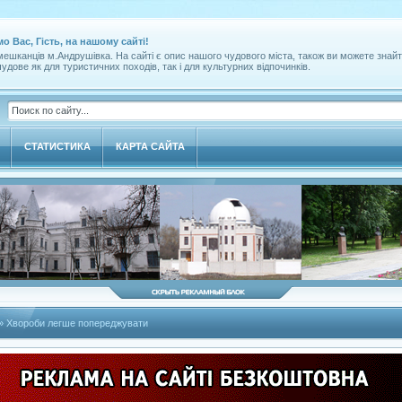
мо Вас, Гість, на нашому сайті!
ешканців м.Андрушівка. На сайті є опис нашого чудового міста, також ви можете знайт
удове як для туристичних походів, так і для культурних відпочинків.
СТАТИСТИКА
КАРТА САЙТА
» Хвороби легше попереджувати