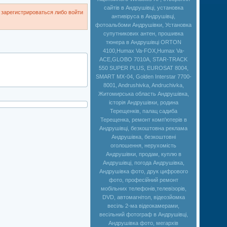
сайтів в Андрушівці, установка
зарегистрироваться либо войти
антивіруса в Андрушівці,
фотоальбоми Андрушівки, Установка
супутникових антен, прошивка
тюнера в Андрушівці ORTON
4100,Humax Va-FOX,Нumax Va-
ACE,GLOBO 7010A, STAR-TRACK
550 SUPER PLUS, EUROSAT 8004,
SMART MX-04, Golden Interstar 7700-
8001, Andrushivka, Andruchivka,
Житомирська область Андрушівка,
історія Андрушівки, родина
Терещенків, палац садиба
Терещенка, ремонт комп'ютерів в
Андрушівці, безкоштовна реклама
Андрушівка, безкоштовні
оголошення, нерухомість
Андрушівки, продам, куплю в
Андрушівці, погода Андрушівка,
Андрушівка фото, друк цифрового
фото, професійний ремонт
мобільних телефонів,телевізорів,
DVD, автомагнітол, відеозйомка
весіль 2-ма відеокамерами,
весільний фотограф в Андрушівці,
Андрушівка фото, мегархів