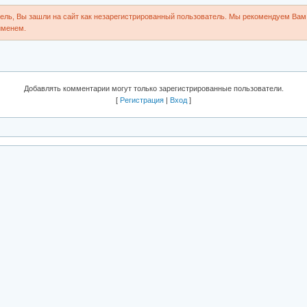
ль, Вы зашли на сайт как незарегистрированный пользователь. Мы рекомендуем Вам 
именем.
Добавлять комментарии могут только зарегистрированные пользователи.
[
Регистрация
|
Вход
]