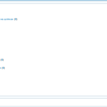
и на шляхах
(
0
)
(
0
)
и
(
0
)