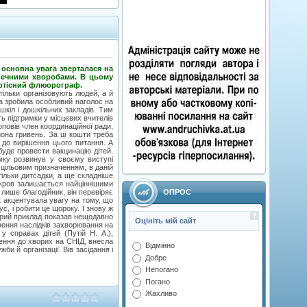
 основна увага зверталася на
зпечними хворобами. В цьому
артісний флюорограф.
ільки організовують людей, а й
ка зробила особливий наголос на
шкіл і дошкільних закладів. Тим
ь підтримки у місцевих вчителів
повів член координаційної ради,
она гривень. За ці кошти треба
я до вирішення цього питання. А
буде провести вакцинацію дітей.
мку розвинув у своєму виступі
а цільовим призначенням, в даній
тільки дитсадки, а ще складніше
о кров залишається найціннішими
ОПРОС
лише благодійник, він перевіряє
ак акцентувала увагу на тому, що
с, і робити це щороку. І знову ж
Добрий приклад показав нещодавно
Оцініть мій сайт
снення наслідків захворювання на
у справах дітей (Путій Н. А.),
ення до хворих на СНІД, внесла
Відмінно
и й організації. Вів засідання і
Добре
Непогано
Погано
Жахливо