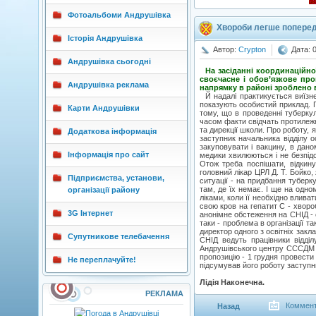
Фотоальбоми Андрушівка
Хвороби легше попере
Історія Андрушівка
Автор:
Crypton
Дата: 
Андрушівка сьогодні
На засіданні координаційної
своєчасне і обов’язкове пр
Андрушівка реклама
напрямку в районі зроблено 
Й надалі практикується виїзне
показують особистий приклад. П
Карти Андрушівки
тому, що в проведенні туберкул
часом факти свідчать протилежн
та дирекції школи. Про роботу,
Додаткова інформація
заступник начальника відділу 
закуповувати і вакцину, в дано
Інформація про сайт
медики хвилюються і не безпідс
Отож треба поспішати, відкин
головний лікар ЦРЛ Д. Т. Бойко,
Підприємства, установи,
ситуації - на придбання туберк
там, де їх немає. І ще на одно
організації району
ліками, коли її необхідно влив
свою кров на гепатит С - хвороб
3G Інтернет
анонімне обстеження на СНІД - о
таки - проблема в організації т
директор одного з освітніх закл
Супутникове телебачення
СНІД ведуть працівники відділ
Андрушівського центру СССДМ (
пропозицію - 1 грудня провести 
Не переплачуйте!
підсумував його роботу заступн
Лідія Наконечна.
РЕКЛАМА
Коммент
Назад