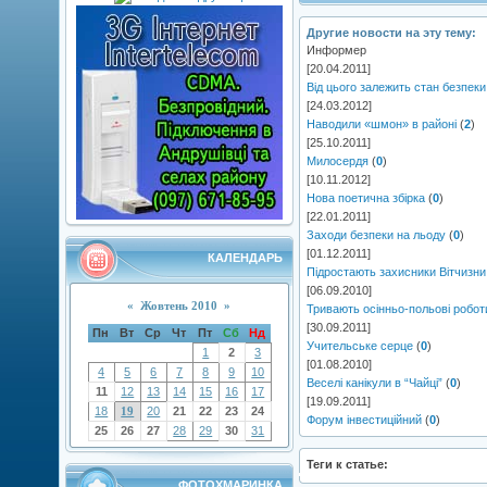
Другие новости на эту тему:
Информер
[20.04.2011]
Від цього залежить стан безпек
[24.03.2012]
Наводили «шмон» в районі
(
2
)
[25.10.2011]
Милосердя
(
0
)
[10.11.2012]
Нова поетична збірка
(
0
)
[22.01.2011]
Заходи безпеки на льоду
(
0
)
[01.12.2011]
КАЛЕНДАРЬ
Підростають захисники Вітчизни
[06.09.2010]
«
Жовтень 2010
»
Тривають осінньо-польові робот
[30.09.2011]
Пн
Вт
Ср
Чт
Пт
Сб
Нд
Учительське серце
(
0
)
1
2
3
[01.08.2010]
4
5
6
7
8
9
10
Веселі канікули в “Чайці”
(
0
)
11
12
13
14
15
16
17
[19.09.2011]
18
19
20
21
22
23
24
Форум інвестиційний
(
0
)
25
26
27
28
29
30
31
Теги к статье:
ФОТОХМАРИНКА