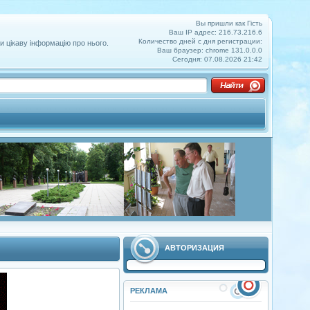
Вы пришли как Гість
Ваш IP адрес: 216.73.216.6
Количество дней с дня регистрации:
и цікаву інформацію про нього.
Ваш браузер: chrome 131.0.0.0
Сегодня: 07.08.2026 21:42
АВТОРИЗАЦИЯ
РЕКЛАМА