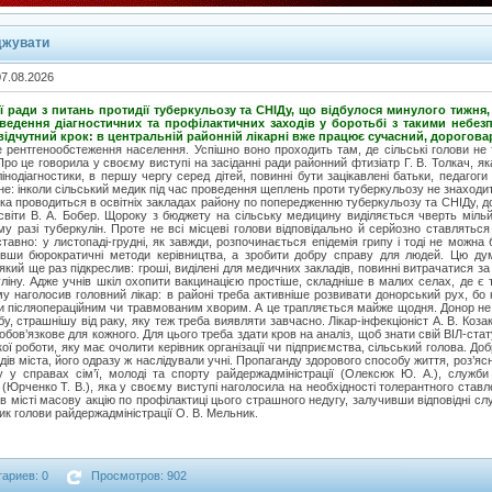
джувати
07.08.2026
 ради з питань протидії туберкульозу та СНІДу, що відбулося минулого тижня,
оведення діагностичних та профілактичних заходів у боротьбі з такими небе
відчутний крок: в центральній районній лікарні вже працює сучасний, дорогов
 рентгенообстеження населення. Успішно воно проходить там, де сільські голови не т
ро це говорила у своєму виступі на засіданні ради районний фтизіатр Г. В. Толкач, я
інодіагностики, в першу чергу серед дітей, повинні бути зацікавлені батьки, педагоги 
е: інколи сільський медик під час проведення щеплень проти туберкульозу не знаходит
 яка проводиться в освітніх закладах району по попередженню туберкульозу та СНІДу, до
освіти В. А. Бобер. Щороку з бюджету на сільську медицину виділяється чверть мільй
му разі туберкулін. Проте не всі місцеві голови відповідально й серйозно ставлятьс
тавно: у листопаді-грудні, як завжди, розпочинається епідемія грипу і тоді не можна 
увши бюрократичні методи керівництва, а зробити добру справу для людей. Цю ду
 який ще раз підкреслив: гроші, виділені для медичних закладів, повинні витрачатися з
уліну. Адже учнів шкіл охопити вакцинацією простіше, складніше в малих селах, де є 
му наголосив головний лікар: в районі треба активніше розвивати донорський рух, б
ати післяопераційним чи травмованим хворим. А це трапляється майже щодня. Донор не 
у, страшнішу від раку, яку теж треба виявляти завчасно. Лікар-інфекціоніст А. В. Коз
бов’язкове для кожного. Для цього треба здати кров на аналіз, щоб знати свій ВІЛ-стату
акої роботи, яку має очолити керівник організації чи підприємства, сільський голова. 
адів міста, його одразу ж наслідували учні. Пропаганду здорового способу життя, роз’я
у у справах сім’ї, молоді та спорту райдержадміністрації (Олексюк Ю. А.), служби 
Юрченко Т. В.), яка у своєму виступі наголосила на необхідності толерантного ставл
в місті масову акцію по профілактиці цього страшного недугу, залучивши відповідні служб
ик голови райдержадміністрації О. В. Мельник.
ариев: 0
Просмотров: 902