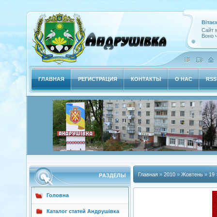
Вітає
Сайт м
Воно ч
ГЛАВНАЯ
РЕГИСТРАЦИЯ
КОНТАКТЫ
О НАС
RSS
Главная
»
2010
»
Жовтень
»
19
РAЗДЕЛЫ
Головна
Каталог статей Андрушівка