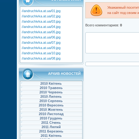
Уважаемый посетите
//andruchivka.at.ua/01.jpg
на сайт под своим 
//andruchivka.at.ua/02.jpg
//andruchivka.at.ua/03.jpg
Всего комментариев
:
0
//andruchivka.at.ua/04.jpg
//andruchivka.at.ua/05.jpg
//andruchivka.at.ua/06.jpg
//andruchivka.at.ua/07.jpg
//andruchivka.at.ua/09.jpg
//andruchivka.at.ua/10.jpg
//andruchivka.at.ua/08.jpg
АРХИВ НОВОСТЕЙ
2010 Квітень
2010 Травень
2010 Червень
2010 Липень
2010 Серпень
2010 Вересень
2010 Жовтень
2010 Листопад
2010 Грудень
2011 Січень
2011 Лютий
2011 Березень
2011 Квітень