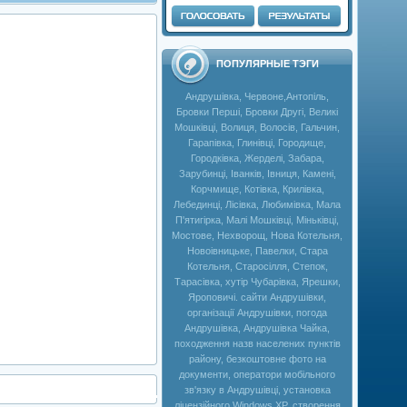
ПОПУЛЯРНЫЕ ТЭГИ
Андрушівка, Червоне,Антопіль,
Бровки Перші, Бровки Другі, Великі
Мошківці, Волиця, Волосів, Гальчин,
Гарапівка, Глинівці, Городище,
Городківка, Жерделі, Забара,
Зарубинці, Іванків, Івниця, Камені,
Корчмище, Котівка, Крилівка,
Лебединці, Лісівка, Любимівка, Мала
П'ятигірка, Малі Мошківці, Міньківці,
Мостове, Нехворощ, Нова Котельня,
Новоівницьке, Павелки, Стара
Котельня, Старосілля, Степок,
Тарасівка, хутір Чубарівка, Ярешки,
Яроповичі. сайти Андрушівки,
організації Андрушівки, погода
Андрушівка, Андрушівка Чайка,
походження назв населених пунктів
району, безкоштовне фото на
документи, оператори мобільного
зв'язку в Андрушівці, установка
ліцензійного Windows XP, створення