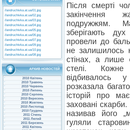
Після смерті чо
//andruchivka.at.ua/01.jpg
закінчення 
//andruchivka.at.ua/02.jpg
//andruchivka.at.ua/03.jpg
подружжям. Ма
//andruchivka.at.ua/04.jpg
//andruchivka.at.ua/05.jpg
зберігають ду
//andruchivka.at.ua/06.jpg
провели до баль
//andruchivka.at.ua/07.jpg
//andruchivka.at.ua/09.jpg
не залишилось н
//andruchivka.at.ua/10.jpg
//andruchivka.at.ua/08.jpg
стінах, а лише 
стелі. Кожне
АРХИВ НОВОСТЕЙ
відбивалось 
2010 Квітень
2010 Травень
розказала багат
2010 Червень
2010 Липень
історій про має
2010 Серпень
2010 Вересень
заховані скарби
2010 Жовтень
2010 Листопад
2010 Грудень
називав його „
2011 Січень
2011 Лютий
гуляли старови
2011 Березень
2011 Квітень