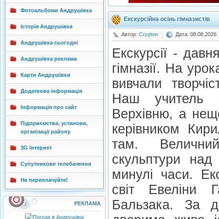
Фотоальбоми Андрушівка
Екскурсійна осінь гімназистів
Історія Андрушівка
Автор:
Crypton
Дата: 08.08.2026
Андрушівка сьогодні
Екскурсії - давн
Андрушівка реклама
гімназії. На урок
Карти Андрушівки
вивчали творчі
Додаткова інформація
Наш учитель з
Інформація про сайт
Верхівню, а нещ
Підприємства, установи,
керівником Кир
організації району
там. Величн
3G Інтернет
скульптури над
Супутникове телебачення
минулі часи. Ек
Не переплачуйте!
світ Евеліни 
Бальзака. За д
РЕКЛАМА