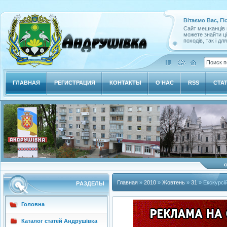
Вітаємо Вас, Гі
Сайт мешканців м
можете знайти ц
походів, так і дл
ГЛАВНАЯ
РЕГИСТРАЦИЯ
КОНТАКТЫ
О НАС
RSS
СТА
Главная
»
2010
»
Жовтень
»
31
» Екскурсій
РAЗДЕЛЫ
Головна
Каталог статей Андрушівка