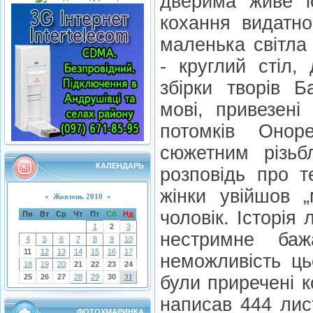
дверима живе іс
кохання видатно
маленька світла 
- круглий стіл,
збірки творів Б
мові, привезені
потомків Оно
сюжетним різьб
КАЛЕНДАРЬ
розповідь про т
жінки увійшов „
«
Жовтень 2010
»
чоловік. Історія 
Пн
Вт
Ср
Чт
Пт
Сб
Нд
1
2
3
нестримне ба
4
5
6
7
8
9
10
11
12
13
14
15
16
17
неможливість ць
18
19
20
21
22
23
24
25
26
27
28
29
30
31
були приречені к
написав 444 лис
ФОТОХМАРИНКА