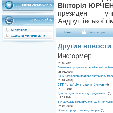
Вікторія ЮРЧЕ
ПЕРЕВОДЧИК САЙТА
президент учн
Андрушівської гім
ДРУЗЬЯ САЙТА
Андрушівка
Комментариев: 0
Назад
Саджанці Житомирщини
Другие новости 
Информер
[28.02.2011]
Виконання програми економічного і соціаль
[28.08.2010]
День Державного прапора святкували мален
[23.04.2010]
В ПП "Імпак" сіють, садять і будують
(
0
)
[25.11.2010]
Думали, думали накінець придумали...
(
0
)
[11.03.2014]
В Андрушівці демонтували пам'ятник Ленін
[24.07.2010]
Овочі з городу - до столу хворим
(
0
)