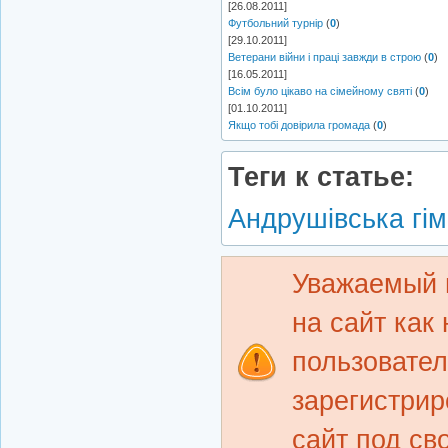
[26.08.2011]
Футбольний турнір
(
0
)
[29.10.2011]
Ветерани війни і праці завжди в строю
(
0
)
[16.05.2011]
Всім було цікаво на сімейному святі
(
0
)
[01.10.2011]
Якщо тобі довірила громада
(
0
)
Теги к статье:
Андрушівська гім
Уважаемый 
на сайт как
пользовате
зарегистрир
сайт под св