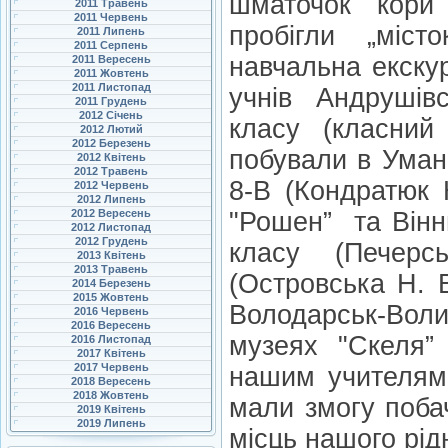
шматочок кори 
2011 Травень
2011 Червень
пробігли „міс
2011 Липень
2011 Серпень
навчальна екску
2011 Вересень
2011 Жовтень
2011 Листопад
учнів Андрушівс
2011 Грудень
2012 Січень
класу (класний
2012 Лютий
2012 Березень
побували в Умані
2012 Квітень
2012 Травень
8-В (Кондратюк 
2012 Червень
2012 Липень
2012 Вересень
"Рошен” та Вінн
2012 Листопад
2012 Грудень
класу (Печер
2013 Квітень
2013 Травень
(Островська Н. В
2014 Березень
2015 Жовтень
Володарськ-Вол
2016 Червень
2016 Вересень
музеях "Скеля” 
2016 Листопад
2017 Квітень
2017 Червень
нашим учителям 
2018 Вересень
2018 Жовтень
мали змогу поба
2019 Квітень
2019 Липень
місць нашого рід