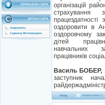
організацій рай
ПЕРЕВОДЧИК САЙТА
страхування 
працездатності 
ДРУЗЬЯ САЙТА
оздоровити в А
Андрушівка
оздоровчому за
Саджанці Житомирщини
дітей працівн
навчальних 
працівників соці
Василь БОБЕР,
заступник нача
райдержадміністр
Комментариев: 0
Назад