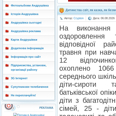
Фотоальбоми Андрушівка
Дитинства світ, як казка, як без
Історія Андрушівка
Автор:
Crypton
Дата: 06.08.2026
Андрушівка сьогодні
На виконання 
Андрушівка реклама
оздоровлення 
Карти Андрушівки
відповідної р
Додаткова інформація
травня при навч
Інформація про сайт
12 відпочинк
Підприємства, установи,
охоплено 1066
організації району
середнього шкільн
3G Інтернет
діти-сироти 
Супутникове телебачення
батьківської опіки
Не переплачуйте!
діти з багатоді
сімей, 25 - діт
РЕКЛАМА