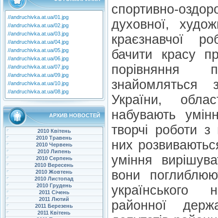
спортивно-оздор
//andruchivka.at.ua/01.jpg
духовної, худож
//andruchivka.at.ua/02.jpg
//andruchivka.at.ua/03.jpg
краєзнавчої ро
//andruchivka.at.ua/04.jpg
//andruchivka.at.ua/05.jpg
бачити красу п
//andruchivka.at.ua/06.jpg
порівняння 
//andruchivka.at.ua/07.jpg
//andruchivka.at.ua/09.jpg
знайомляться 
//andruchivka.at.ua/10.jpg
//andruchivka.at.ua/08.jpg
України, обла
набувають умін
АРХИВ НОВОСТЕЙ
творчі роботи з
2010 Квітень
2010 Травень
них розвиваютьс
2010 Червень
2010 Липень
уміння вирішува
2010 Серпень
2010 Вересень
вони поглиблюю
2010 Жовтень
2010 Листопад
2010 Грудень
українського 
2011 Січень
2011 Лютий
районної держа
2011 Березень
2011 Квітень