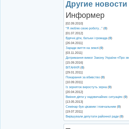
Другие новости 
Информер
[02.09.2010]
“Я люблю свою роботу...”
(
0
)
[01.07.2012]
Вдячні діти, батьки і громада
(
0
)
[26.04.2011]
Заради життя на землі
(
0
)
[03.11.2011]
Дотримання вимог Закону України «Про з
[15.09.2016]
ВІТАННЯ
(
0
)
[29.01.2011]
Покарання за вбивство
(
0
)
[10.09.2011]
Із зерняток виростуть зерна
(
0
)
[20.04.2012]
Вміння діяти у надзвичайних ситуаціях
(
0
)
[13.05.2013]
Семінар був цікавим і повчальним
(
0
)
[19.07.2011]
Вирішували депутати районної ради
(
0
)