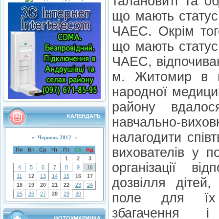
талановиті та об
що мають статус 
ЧАЕС. Окрім тог
що мають статус 
ЧАЕС, відпочива
м. Житомир в ц
народної медици
району вдалос
КАЛЕНДАРЬ
навчально-в
налагодити співтв
«
Червень 2012
»
вихователів у 
Пн
Вт
Ср
Чт
Пт
Сб
Нд
1
2
3
організації від
4
5
6
7
8
9
10
11
12
13
14
15
16
17
дозвілля дітей
18
19
20
21
22
23
24
25
26
27
28
29
30
поле для їх ц
збагачення і
ФОТОХМАРИНКА