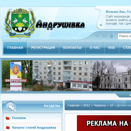
Вітаємо Вас, Гі
Сайт мешканців м
можете знайти ц
походів, так і дл
ГЛАВНАЯ
РЕГИСТРАЦИЯ
КОНТАКТЫ
О НАС
RSS
СТА
Главная
»
2012
»
Червень
»
10
» Дитинства
РAЗДЕЛЫ
Головна
Каталог статей Андрушівка