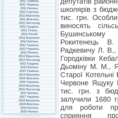
депутатів район
2011 Травень
2011 Червень
школярів з бюдж
2011 Липень
2011 Серпень
тис. грн. Особли
2011 Вересень
2011 Жовтень
2011 Листопад
виносять сільс
2011 Грудень
2012 Січень
Бушинському
2012 Лютий
2012 Березень
Рокитенець В.
2012 Квітень
2012 Травень
Радкевичу Л. В.,
2012 Червень
2012 Липень
2012 Вересень
Городківки Кеба
2012 Листопад
2012 Грудень
Дьоміну М. М., 
2013 Квітень
2013 Травень
Старої Котельні 
2014 Березень
2015 Жовтень
Червоне Ящуку Ю
2016 Червень
2016 Вересень
тис. грн. з бюд
2016 Листопад
2017 Квітень
2017 Червень
залучили 1680 г
2018 Вересень
2018 Жовтень
для роботи пр
2019 Квітень
2019 Липень
сприяння проф