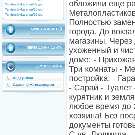
обложили еще ра
//andruchivka.at.ua/09.jpg
//andruchivka.at.ua/10.jpg
Металопластиков
//andruchivka.at.ua/08.jpg
Полностью замен
города. До вокза
АРХИВ НОВОСТЕЙ
магазины. Через 
ПЕРЕВОДЧИК САЙТА
ухоженный и чис
доме: - Прихожая
ДРУЗЬЯ САЙТА
Три комнаты - М
постройка: - Гар
Андрушівка
Саджанці Житомирщини
- Сарай - Туалет
курятник и земля
любое время до 
хозяина! Без пос
документы готов
С ув. Людмила.