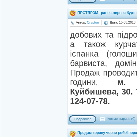
ПРОТЯГОМ травня-червня буде 
Автор:
Crypton
Дата: 15.05.2013
добових та підр
а також курча
іспанка (голош
барвиста, домін
Продаж проводит
години,
м. 
Куйбишева, 30. Т
124-07-78.
Комментариев:(0)
Подробнее
Продам корову чорно-рябої поро