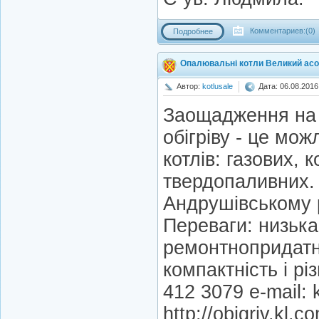
Комментариев:(0)
Подробнее
Опалювальні котли Великий ас
Автор:
kotlusale
Дата: 06.08.2016
Заощадження на 
обігріву - це мо
котлів: газових, 
твердопаливних. 
Андрушівському 
Переваги: низька 
ремонтнопридатні
компактність і рі
412 3079 e-mail: 
http://obigriv.kl.c