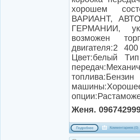
хорошем сос
ВАРИАНТ, АВТ
ГЕРМАНИИ, укр
возможен тор
двигателя:2 40
Цвет:белый Тип
передач:М
топлива:Б
машины:Хоро
опции:Растаможе
Женя. 09674299
Комментариев:(0)
Подробнее