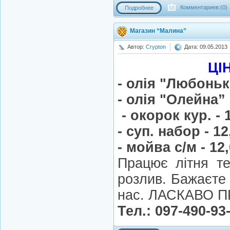
Комментариев:(0)
Подробнее
Магазин “Малина”
Автор:
Crypton
Дата: 09.05.2013
ЦІ
- олія "Любонька
- олія "Олейна” -
- окорок кур. - 1
- суп. набор - 12
- мойва с/м - 12,
Працює літня те
розлив. Бажаєте 
нас. ЛАСКАВО 
Тел.: 097-490-93