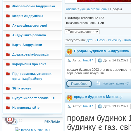
Фотоальбоми Андрушівка
Головна
»
Дошка оголошень
» Продам
Історія Андрушівка
У категорії оголошень
:
182
Показано оголошень
:
1-20
Андрушівка сьогодні
Андрушівка реклама
Сортувати по
:
Даті
·
Назві
·
Рейтингу
·
Ком
Карти Андрушівки
Продам будинок м..Андрушівка
Додаткова інформація
Автор:
lina817
Дата: 14.12.2021
Інформація про сайт
продам будинок 2003 р. зі всіма зручностям
торг. реальним покупцям
Підприємства, установи,
організації району
Комментариев:(0)
Подробнее
3G Інтернет
продам будинок с Млинище
Супутникове телебачення
Автор:
lina817
Дата: 13.12.2021
Не переплачуйте!
продам будинок 1
РЕКЛАМА
будинку є газ. св