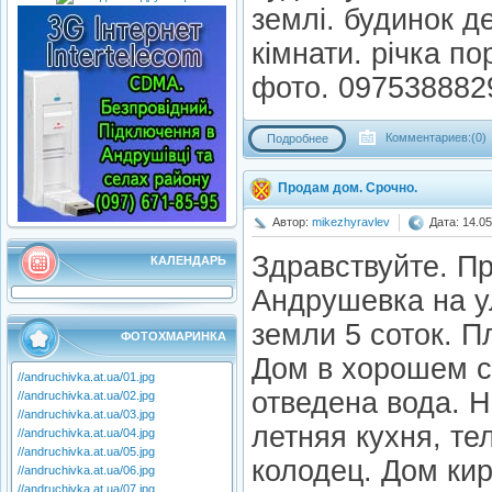
землі. будинок д
кімнати. річка пор
фото. 097538882
Комментариев:(0)
Подробнее
Продам дом. Срочно.
Автор:
mikezhyravlev
Дата: 14.0
Здравствуйте. П
КАЛЕНДАРЬ
Андрушевка на у
земли 5 соток. П
ФОТОХМАРИНКА
Дом в хорошем с
//andruchivka.at.ua/01.jpg
отведена вода. Н
//andruchivka.at.ua/02.jpg
//andruchivka.at.ua/03.jpg
летняя кухня, те
//andruchivka.at.ua/04.jpg
//andruchivka.at.ua/05.jpg
колодец. Дом ки
//andruchivka.at.ua/06.jpg
//andruchivka.at.ua/07.jpg