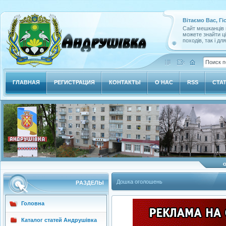
Вітаємо Вас, Гі
Сайт мешканців м
можете знайти ц
походів, так і дл
ГЛАВНАЯ
РЕГИСТРАЦИЯ
КОНТАКТЫ
О НАС
RSS
СТА
Дошка оголошень
РAЗДЕЛЫ
Головна
Каталог статей Андрушівка