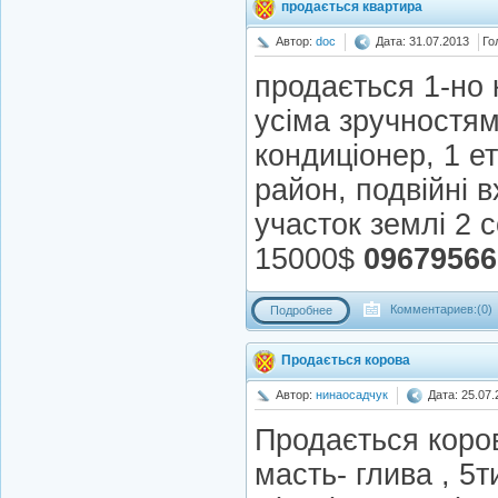
продається квартира
Автор:
doc
Дата: 31.07.2013
Го
продається 1-но 
усіма зручностями
кондиціонер, 1 е
район, подвійні в
участок землі 2 
15000$
09679566
Комментариев:(0)
Подробнее
Продається корова
Автор:
нинаосадчук
Дата: 25.07.
Продається коро
масть- глива , 5ти